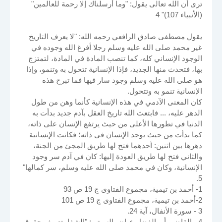
ترى أن الله تعالى يقول: "وما أرسلناك إلا رحمة للعالمين"
(الأنبياء 107)" 4
يقول مصطفى صادق الرافعي رحمه الله: "لا يعرف التاريخ
غير محمد صلى الله عليه وسلم رجلا أفرغ الله وجوده في
الوجود الإنساني كله، كما تنصب المادة في المادة، لتمتزج
بها، فتحدث منها الجديد، فإذا الإنسانية تتحول به وتنمو، وإذا
هو صلى الله عليه وسلم وجود سار فيها فما تبرح هذه
الإنسانية تنمو به وتتحول.
كان المعنى الآدمي في هذه الإنسانية كأنما وهن من طول
الدهر عليه، ... فابتعث الله تاريخ العقل بآدم جديد بدأت به
الدنيا في تطورها الأعلى من حيث يرتفع الإنسان على ذاته،
كما بدأت من حيث يوجد الإنسان في ذاته؛ فكانت الإنسانية
دهرها بين اثنين: أحدهما فتح لها طريق المجئ من الجنة،
والثاني فتح لها طريق العودة إليها: كان في آدم سر وجود
الإنسانية، وكان في محمد صلى الله عليه وسلم، سر كمالها"
5.
1- أحمد بن تيمية، مجموع الفتاوى ج 19 ص 93
2-أحمد بن تيمية، مجموع الفتاوى ج 19 ص 101
3 - سورة الأنفال، آية 24.
4 - القاضي أبو الفضل عياض السبتي: "الشفا بتعريف حقوق