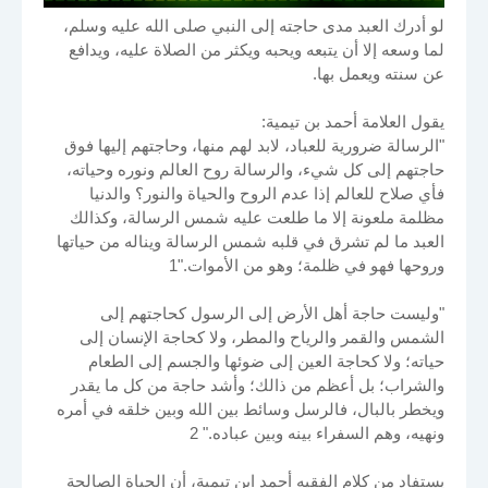
لو أدرك العبد مدى حاجته إلى النبي صلى الله عليه وسلم،
لما وسعه إلا أن يتبعه ويحبه ويكثر من الصلاة عليه، ويدافع
عن سنته ويعمل بها.
يقول العلامة أحمد بن تيمية:
"الرسالة ضرورية للعباد، لابد لهم منها، وحاجتهم إليها فوق
حاجتهم إلى كل شيء، والرسالة روح العالم ونوره وحياته،
فأي صلاح للعالم إذا عدم الروح والحياة والنور؟ والدنيا
مظلمة ملعونة إلا ما طلعت عليه شمس الرسالة، وكذالك
العبد ما لم تشرق في قلبه شمس الرسالة ويناله من حياتها
وروحها فهو في ظلمة؛ وهو من الأموات."1
"وليست حاجة أهل الأرض إلى الرسول كحاجتهم إلى
الشمس والقمر والرياح والمطر، ولا كحاجة الإنسان إلى
حياته؛ ولا كحاجة العين إلى ضوئها والجسم إلى الطعام
والشراب؛ بل أعظم من ذالك؛ وأشد حاجة من كل ما يقدر
ويخطر بالبال، فالرسل وسائط بين الله وبين خلقه في أمره
ونهيه، وهم السفراء بينه وبين عباده." 2
يستفاد من كلام الفقيه أحمد ابن تيمية، أن الحياة الصالحة