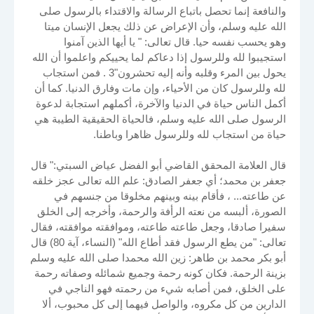
والنافعة إنما تحصل باتباع الرسالة والاقتداء بالرسول صلى
الله عليه وسلم، وأن الإعراض عن ذلك يجعل الإنسان ميتا
وهو يحسب نفسه حيا. قال تعالى: " يا أيها الذين آمنوا
استجيبوا لله وللرسول إذا دعاكم لما يحييكم واعلموا أن الله
يحول بين المرء وقلبه وأنه إليه تحشرون"3 . فمن استجاب
لله وللرسول كان من الأحياء، وإن مات وفارق الدنيا. كما أن
أكمل الناس حياة في الدنيا والآخرة، أكملهم استجابة لدعوة
الرسول صلى الله عليه وسلم، فالحياة الحقيقية الطيبة هي
حياة من استجاب لله وللرسول ظاهرا وباطنا.
قال العلامة المحقق القاضي أبو الفضل عياض السبتي:" قال
جعفر بن محمد؛ أي جعفر الصادق: علم الله تعالى عجز خلقه
عن طاعته... ، فأقام بينه وبينهم مخلوقا من جنسهم في
الصورة، ألبسه من نعته الرأفة والرحمة، وأخرجه إلى الخلق
سفيرا صادقا، وجعل طاعته طاعته، وموافقته موافقته، فقال
تعالى: "من يطع الرسول فقد أطاع الله" (النساء، آية 80) قال
أبو بكر محمد بن طاهر: زين الله محمدا صلى الله عليه وسلم
بزينة الرحمة. فكان كونه رحمة وجميع شمائله وصفاته رحمة
على الخلق، فمن أصابه شيء من رحمته فهو الناجي في
الدارين من كل مكروه، والواصل فيهما إلى كل محبوب، ألا