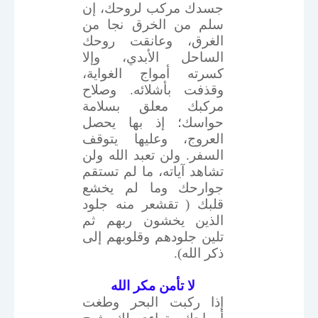
جسدك مركب لروحك، إن
سلم من الخرق نجا من
الغرق، وعانقت روحك
الساحل الأبدي، وإلا
كسرته أمواج الغواية،
وقذفت بأشلائه. وصلاح
مركبك معلق بسلامة
حواسك؛ إذ بها يحصل
العروج، وعليها يتوقف
السفر. ولن تعبد الله ولن
تشاهد آياته، ما لم تستقم
جوارحك وما لم يخشع
قلبك ( تقشعر منه جلود
الذين يخشون ربهم ثم
تلين جلودهم وقلوبهم إلى
ذكر الله).
لا تأمن مكر الله
إذا ركبت البحر وطغت