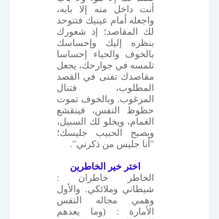
أنت داخل منه إلا بابه،
واجعله أمام عينيك فتتوحد
لك المقاصد؛ إذ شعورك
بنظره إليك وإحساسك
بالخوف والحياء إحساسا
تلمسه في جوارحك، يجعل
مقاصدك تفنى في القصد
المطلوب، فتنال
المرغوب. وبالخوف تموت
حظوظ النفس، فينقشع
الغمام، ويخلو لك السبيل،
ويصبح الحبيب جليسك؛
"أنا جليس من ذكرني".
اختر خير الخاطرين
الخاطر خاطران :
شيطاني وملائكي. والأول
وهمي مجاله النفس
الأمارة : (وما يعدهم