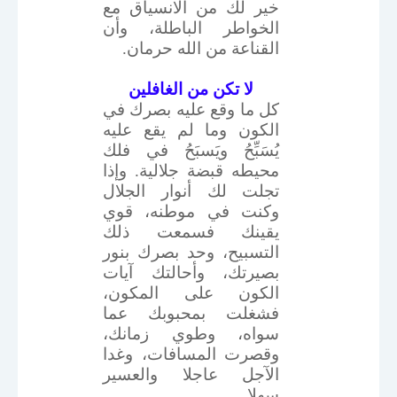
خير لك من الانسياق مع
الخواطر الباطلة، وأن
القناعة من الله حرمان.
لا تكن من الغافلين
كل ما وقع عليه بصرك في
الكون وما لم يقع عليه
يُسَبِّحُ ويَسبَحُ في فلك
محيطه قبضة جلالية. وإذا
تجلت لك أنوار الجلال
وكنت في موطنه، قوي
يقينك فسمعت ذلك
التسبيح، وحد بصرك بنور
بصيرتك، وأحالتك آيات
الكون على المكون،
فشغلت بمحبوبك عما
سواه، وطوي زمانك،
وقصرت المسافات، وغدا
الآجل عاجلا والعسير
سهلا.