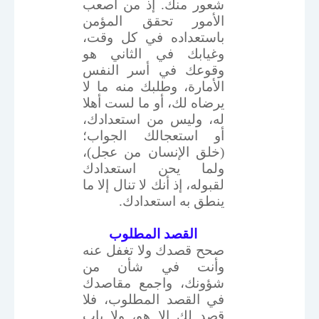
شعور منك. إذ من أصعب
الأمور تحقق المؤمن
باستعداده في كل وقت،
وغيابك في الثاني هو
وقوعك في أسر النفس
الأمارة، وطلبك منه ما لا
يرضاه لك، أو ما لست أهلا
له، وليس من استعدادك،
أو استعجالك الجواب؛
(خلق الإنسان من عجل)،
ولما يحن استعدادك
لقبوله، إذ أنك لا تنال إلا ما
ينطق به استعدادك.
القصد المطلوب
صحح قصدك ولا تغفل عنه
وأنت في شأن من
شؤونك، واجمع مقاصدك
في القصد المطلوب، فلا
قصد لك إلا هو، ولا باب