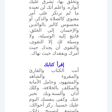
وتخلق بها، تشرق عليك
أنواره. واعلم أنك لن تعبده
ما لم ترتكز على أمر
معنوي كالصلاة والذكر، أو
محسوس كالبر بالوالدين
والإحسان إلى الخلق.
فابتغ إليه الوسيلة، ولا
وسيلة لك إلا التقوى،
والتقوى أن يجدك حيث
أمرك ويفقدك حيث نهاك.
إقرأ
كتابك
أنت الكتاب والقارئ
والمقروء والشاهد
والمشهود، وحامل الأمانة
والمكلف بالخلافة، وكلك
آذان وألسنة.وبك تخبر
عنك. وكفى بنفسك اليوم
عليك حسيبا. ركز أحوالك،
واستمع لتسبيح ذاتك،