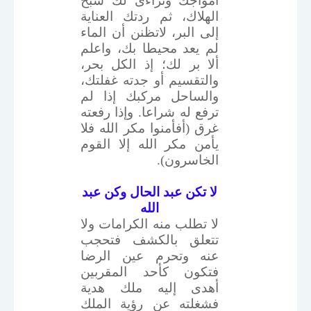
أمواجك وتراءى لك شبح
الهلاك، ثم ردتك العناية
إلى البر، لاتظنن أن الماء
لم يعد محيطا بك، واعلم
ألا بر لك؛ إذ الكل بحر،
والتقسيم أو جدته غفلتك،
والساحل مركبك إذا لم
ترفع له شراعا. وإذا رفعته
غرق (أفأمنوا مكر الله فلا
يأمن مكر الله إلا القوم
الخاسرون).
لا تكن عبد الحال وكن عبد
الله
لا تطلب منه الكرامات ولا
تتعلق بالكشف فتحجب
عنه وتحرم عين الرضا
فتكون كأحد المقربين
أهدى إليه ملك هدية
فشغلته عن رؤية الملك