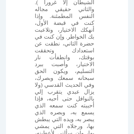
الشيطان إلا غرورا ).
والثاني حقيقي مجاله
النفس المطمئنة. وإذا
كنت في قبضة الأول،
أنهكك الاختيار، وتلاعبت
بك الخواطر. وإن كنت في
حضرة الثاني، نطقت عن
استعدادك وتحققت
بوقتك، وانطفأت نار
الاختيار، وأصبت ببرد
التسليم، ويكون الحق
سبحانه سمعك وبصرك،
وفي الحديث القدسي (ولا
يزال عبدي يتقرب إلي
بالنوافل حتى أحبه، فإذا
أحببته كنت سمعه الذي
يسمع به، وبصره الذي
يبصر به، ويده التي يبطش
بها، ورجلاه التي يمشي
بها، وإن سألني لأعطينه،