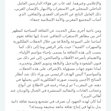
والإعلامي وغيرهما. لقد غاب عن هؤلاء الدارسين العامل
الداخلي المتجلي في الاستغراب والانبهار بالإنسان الغربي،
ذلك العامل الناتج عن الانحراف العقدي والثقافي، الذي
أصاب المجتمع المغربي والأمة الإسلامية جمعاء.
ومن ناحية أخرى يمكن الحديث عن الثقافة السياحية كمظهر
آخر من مظاهر الاستغراب الثقافي عندنا، إنها ثقافة تقوم
أساسا على الميوعة والخلاعة من خلال الحفلات الفلكلورية
والسهرات “الفنية”؛ حيث يكثر الرقص وما إلى ذلك. كما
ينسب إلى هذه الثقافة ما يسمى بإحياء مواسم الأولياء،
والاهتمام بأضرحة الأقطاب والصالحين، إلى غير ذلك من
فنون الشعوذة والتدجيل والبلاهة وتنويم العقل وتخديره.
لماذا تقوم جهات مسؤولة بالإشراف على هذه الحفلات
والمواسم؟ أليس الهدف الرئيسي من وراء ذلك شد أنظار
السائح الأجنبي وتثبيت صورته الفلكلورية التي يحملها في
ذهنه عن المغرب؟ ثم إرضاء رغبته في الاطلاع عن أنواع
وعجائب العادات والتقاليد المنتشرة في الجبال والوديان عند
أهالي البربر؟
أما كان لهذه الجهود أن تصرف في تشجيع وتنمية ثقافة ذاتية
بدل بذلها في إنتاج ثقافة مائعة سخيفة ومبتذلة؟