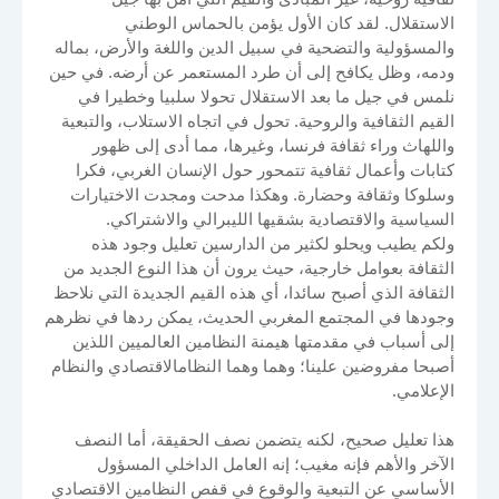
الاستقلال. لقد كان الأول يؤمن بالحماس الوطني
والمسؤولية والتضحية في سبيل الدين واللغة والأرض، بماله
ودمه، وظل يكافح إلى أن طرد المستعمر عن أرضه. في حين
نلمس في جيل ما بعد الاستقلال تحولا سلبيا وخطيرا في
القيم الثقافية والروحية. تحول في اتجاه الاستلاب، والتبعية
واللهاث وراء ثقافة فرنسا، وغيرها، مما أدى إلى ظهور
كتابات وأعمال ثقافية تتمحور حول الإنسان الغربي، فكرا
وسلوكا وثقافة وحضارة. وهكذا مدحت ومجدت الاختيارات
السياسية والاقتصادية بشقيها الليبرالي والاشتراكي.
ولكم يطيب ويحلو لكثير من الدارسين تعليل وجود هذه
الثقافة بعوامل خارجية، حيث يرون أن هذا النوع الجديد من
الثقافة الذي أصبح سائدا، أي هذه القيم الجديدة التي نلاحظ
وجودها في المجتمع المغربي الحديث، يمكن ردها في نظرهم
إلى أسباب في مقدمتها هيمنة النظامين العالميين اللذين
أصبحا مفروضين علينا؛ وهما وهما النظامالاقتصادي والنظام
الإعلامي.
هذا تعليل صحيح، لكنه يتضمن نصف الحقيقة، أما النصف
الآخر والأهم فإنه مغيب؛ إنه العامل الداخلي المسؤول
الأساسي عن التبعية والوقوع في قفص النظامين الاقتصادي