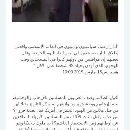
"أدان زعماء سياسيون ودينيون في العالم الإسلامي واقعتي
إطلاق النار بمسجدين في نيوزيلندا، اليوم الجمعة، وقال
بعضهم إن مواطنين من دولهم كانوا في المسجدين وقت
الهجوم، الذي أودى بحياة 49 شخصا على الأقل."
هسبريس15-مارس-2019 10:00
أقول: لطالما وصف الغربيون المسلمين بالإرهاب والوحشية،
بينما إرهابهم ووحشيتهم وحيوانيتهم لم يذكر التاريخ مثيلا لها.
من قتل ملايين من الهنود الحمر في أمريكا قبل بضعة قرون؟
من عذب وقتل مئات الآلاف من المسلمين الأبرياء المدافعين
عن أوطانهم زمن الاستعمار الغاشم؟ أحد ملوك بلجيكا وهو
ليوبولد الثاني السفاح قتل أكثر من 10 ملايين من الأفارقة