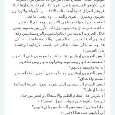
في الكونغو المستعمرة في القرن 19 . أمريكا وحلفاؤها أثناء
غزوهم للعراق قتلوا أيضا مئات الآلاف من الأبرياء. ولا يزالون
يخربون ويدمرون القرى والمدن... ولا ننسى ما فعل
المسيحيون الجهلة بمسلمي الأندلس، ومحاكم التفتيش
شاهدة على مدى وحشيتهم، وإرهاب الأوربيين بعضهم لبعض
خلال الحروب الدينية بين الكاثوليكيين والبروتستانتيين وكذا
إرهابهم أثناء الحربين العالميتين... والقائمة طويلة. أبعد كل
هذا وما لم يذكر، يشك العاقل في الصفة الارهابية الوحشية
لدى الغربيين؟
أليس الغربيون إرهابيين عندما عندما يفرضون على الشعوب
الضعيفة ثقافتهم وسيايتهم ويحولون بينهم وبين ثقافتهم
الذاتية وقيمهم ودينهم؟
أليس الغربيون إرهابيون حينما يمنعون الدول المتخلفة من
التقدم والانعتاق؟
أليس النظام الرأسمالى الذي تقوده الدول الغربية الطاغية
نظاما إرهابيا؟
ألا يكرس هذا النظام الظلم والاستغلال والفقر من خلال
الهيمنة بالقوة على ثروات الدول الضعيفة ؟
لماذا ينعتون المسلمين المسالمين بالإرهابيين؟
أين أدلتهم على هذا الافتراء؟