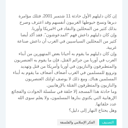
إن كان دليلهم الأول حادثة 11 شتمبر 2001. فتلك مؤامرة
دبرها ونسج خيوطها الغربيون أنفسهم وقد اعترف وصرح
بذلك كثير من المحللين والنقاد في Hمريكا وأوربا.
وإن كان دليلهم داعش فهم "المدعوشون". فقد أكد أيضا
كثير من المحللين السياسيين في الغرب أن داعش صناعة
غربية.
وإن كان دليلهم ما يقوم به أحيانا بعض المتهورين من أبناء
العرب في أوربا من جرائم القتل، فإن ما يقوم به العنصريون
والمتطىرفون والنازيون في أوربا وأمريكا من قتل وتهديد
وترويع للمسلمين في الغرب أضعاف أضعاف ما يقوم به أبناء
المسلمين هناك. ومع ذلك لا يوصف اولئك العنصريون
والنازيون والمتطرفون القتلة بالإرهابيين.
وما حادثة هذا المسجد إلا حلقة في سلسلة الحوادث والفجائع
الإرهابية التي يكتوي بنارها المسلمون، ولا يعلم سوى الله
عدد حلقاتها.
وهل يحتاج النهار إلى دليل؟
التصنيف
الفكر الإسلامي والفلسفة