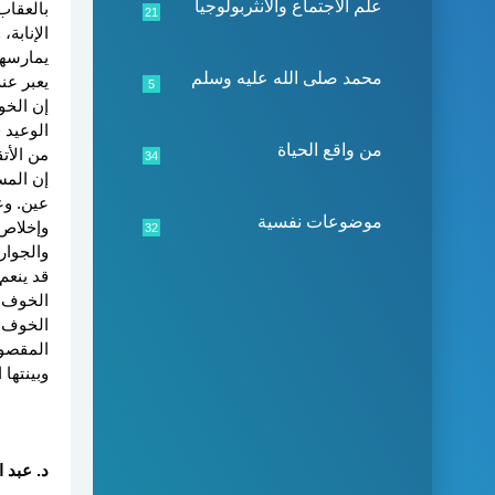
علم الاجتماع والأنثربولوجيا
بالعقاب
21
الإنابة،
يمارسها
محمد صلى الله عليه وسلم
يعبر عنه
5
إن الخو
الوعيد 
من واقع الحياة
من الأتق
34
إن المس
عين. وع
موضوعات نفسية
وإخلاص،
32
والجوار
قد ينعم
الخوف و
الخوف ت
المقصود
وبينتها 
د. عبد ال