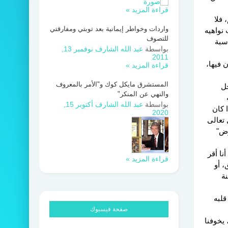
قراءة المزيد »
 فلا
واردات وخواطر إيمانية بعد توبتي ومفارقتي
 نواهيه
للتصوف
سبة
بواسطة
عبد الله الشارف
نوفمبر 13,
2011
 فيها،
قراءة المزيد »
المستشرق مايكل كوك و"الأمر بالمعروف
جل
والنهي عن المنكر"
بواسطة
عبد الله الشارف
أكتوبر 15,
ا كان
2020
 تعالى
رض"
ا أقر
قراءة المزيد »
، أو
نة
قلبه
صفحة فيسبوك
 يخوفنا