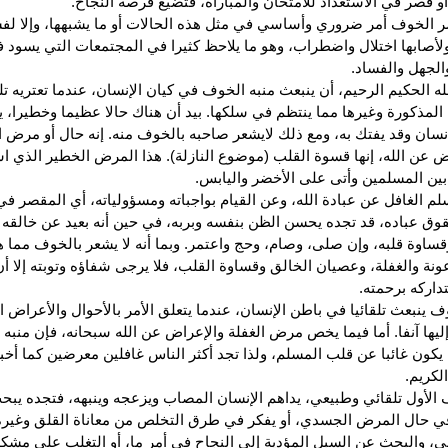
و قصر في الاستعداد للامتحان والمباراة، فتضيع فرصة النجاح.
 الخوف أمر ضروري وأساسي في مثل هذه الحالات أو ما يشبهها، وإلا ل
ولأصابها اختلال واضطراب، وهو ما يلاحظ كثيرا في المجتمعات التي يسود ف
الجهل والفساد.
له الحكيم الرحيم، أن ينبعث منبه الخوف في كيان الإنسان، عندما تعتريه ت
 المذكورة وغيرها مما ينتظم في سلكها. بيد أن هناك حالا عظيما وخطيرا، 
نسان وقد يفتك به، ومع ذلك لايشعر صاحبه بالخوف منه. إنه حال أو مرض ا
ض عن الله، إنها قسوة القلب (موضوع النازلة). هذا المرض الخطير الذي 
بين المسلمين وأتى على الأخضر واليابس.
لم الغافل عن عبادة الله، وعن القيام بواجباته ومسؤولياته، أي المقصر 
قوق عباده، قد تجده يحسن الظن بنفسه وبربه، في حين أنه بعيد عن خالقه
قساوة قلبه، وإن صلى، وصام، وحج واعتمر. وبما أنه لا يشعر بالخوف مما ه
ونة والغفلة، وعصيان الخالق وقساوة القلب، فلا يرجى شفاؤه وتوبته إلا أ
تداركه برحمته.
ف ينبعث تلقائيا في باطن الإنسان، عندما يتعلق الأمر بالأحوال والأعراض ا
يها آنفا. أما فيما يخص مرض الغفلة والإعراض عن الله سبحانه، فإن منبه
ا يكون غائبا عن قلب المسلم، ولذا تجد أكثر الناس غافلين معرضين كما أخبر
الكريم.
الأول تلقائي وطبيعي، يداهم الإنسان المصاب ويزعجه وينبهه، فتجده يب
في حال المرض الجسدي، أو يفكر في طرق التخلص من معاناة القلق وغيره
، والبحث عن السبل المؤدية إلى النجاح في أمر ما، أو التغلب على مشك