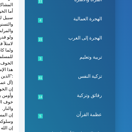
11
المشاكل
أما الخ
سبيل لل
الهجرة العمالية
4
والتسنن
والمرابط
ولو قدر
الهجرة إلى الغرب
15
لامتلأ 
ولما كا
للمسلم 
تربية وتعليم
3
الخوف. ف
هذا الإ
:"الذين
تزكية النفس
61
(آل عمران 
إن الخو
رقائق وتزكية
وأومن ب
14
خوف الذ
والنار.
عظمة القرآن
إن المس
5
وسلوكه، 
إن الله