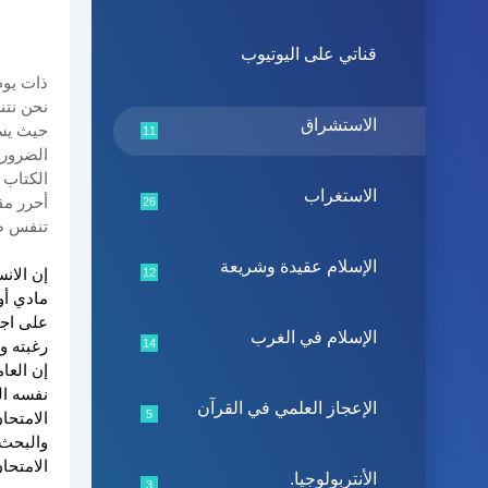
قناتي على اليوتيوب
ذات يوم
نحن نتن
الاستشراق
حيث يست
11
الضروري
الكتاب 
الاستغراب
أحرر مق
26
تنفس صب
الإسلام عقيدة وشريعة
إن الان
12
مادي أو
على اجت
الإسلام في الغرب
14
رغبته و
إن العا
نفسه ال
الإعجاز العلمي في القرآن
5
الامتحا
والبحث 
الامتحا
الأنتربولوجيا.
3