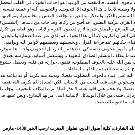
 لنخوف أنفسنا. فالمقصد من الوعيد؛ هو إحداث الخوف في القلب لتحصل
 ولا وسيلة لإحداث هذا الخوف إلا التخويف. والتخويف آلية أو عملية نفسية إر
 المسلم بالذكر، والتفكر، والتدبر، ومجاهدة النفس ومحاسبتها، ومراقبتها، 
 القرآن بتزكية النفس، "قد أفلح من زكاها وقد خاب من دساها" (الشمس 9-10).
ف المزعج والمقلق شرط لازم لحصول التوبة والإنابة، وهو الغاية من تكرار
في القرآن الكريم، كما أن هذا الخوف هو الذي عبر عنه الصحابة والتابعون
ياء، ببكائهم عند قراءة القرآن، وبخشيتهم وتعظيمهم لأوامر الله ونواهيه.
لم مأمور بتخويف نفسه كي ينقذها من النار، بل التخويف واجب عليه وف
ندما يتكلف المسلم الصادق التخويف، ويستعمل أسبابه، ويمارسه بصدق
 يمن الله عليه بالخوف المطلوب، فتقوى حرارته في قلبه، ويحصل خشوع
ح، ثم ينشط للعبادة والذكر والمناجاة.
 الله على عبده بالخوف المطلوب تفضلا، ويدنيه منه تكرما. أو قد يباغته هذا
يستولي على قلبه لسبب من الأسباب. لكن العبد إذا لم يكرمه الله بنعمة ه
فضلا، ولا هجم على قلبه بغتة، لا عذر له إذا ترك التكلف للتخويف، وجلب
 إلى قلبه، من خلال الوسائل الإيمانية التي أمر بها الشارع، ونص عليها في 
السنة النبوية الصحيحة.
له الشارف، كلية أصول الدين، تطوان المغرب /رجب الخير 1439- مارس 2018.