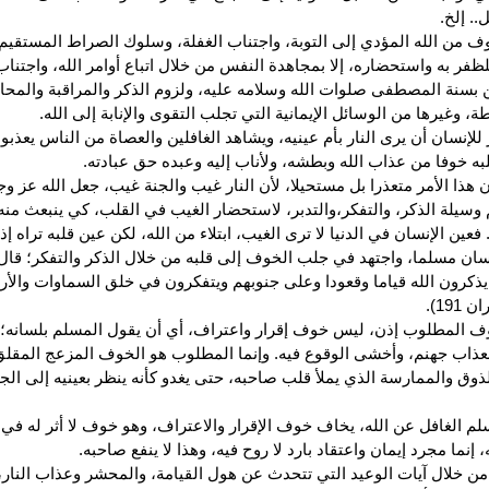
.. إلخ.
وف من الله المؤدي إلى التوبة، واجتناب الغفلة، وسلوك الصراط المستقيم،
ظفر به واستحضاره، إلا بمجاهدة النفس من خلال اتباع أوامر الله، واجتناب
 بسنة المصطفى صلوات الله وسلامه عليه، ولزوم الذكر والمراقبة والمحا
ة، وغيرها من الوسائل الإيمانية التي تجلب التقوى والإنابة إلى الله.
 للإنسان أن يرى النار بأم عينيه، ويشاهد الغافلين والعصاة من الناس يعذبون
قلبه خوفا من عذاب الله وبطشه، ولأناب إليه وعبده حق عبادته.
ن هذا الأمر متعذرا بل مستحيلا، لأن النار غيب والجنة غيب، جعل الله عز و
وسيلة الذكر، والتفكر،والتدبر، لاستحضار الغيب في القلب، كي ينبعث منه
عين الإنسان في الدنيا لا ترى الغيب، ابتلاء من الله، لكن عين قلبه تراه إذ
نسان مسلما، واجتهد في جلب الخوف إلى قلبه من خلال الذكر والتفكر؛ قال
 يذكرون الله قياما وقعودا وعلى جنوبهم ويتفكرون في خلق السماوات والأ
191).
ف المطلوب إذن، ليس خوف إقرار واعتراف، أي أن يقول المسلم بلسانه؛ أن
عذاب جهنم، وأخشى الوقوع فيه. وإنما المطلوب هو الخوف المزعج المقلق
وق والممارسة الذي يملأ قلب صاحبه، حتى يغدو كأنه ينظر بعينيه إلى الج
لم الغافل عن الله، يخاف خوف الإقرار والاعتراف، وهو خوف لا أثر له في 
إنما مجرد إيمان واعتقاد بارد لا روح فيه، وهذا لا ينفع صاحبه.
 من خلال آيات الوعيد التي تتحدث عن هول القيامة، والمحشر وعذاب النار،