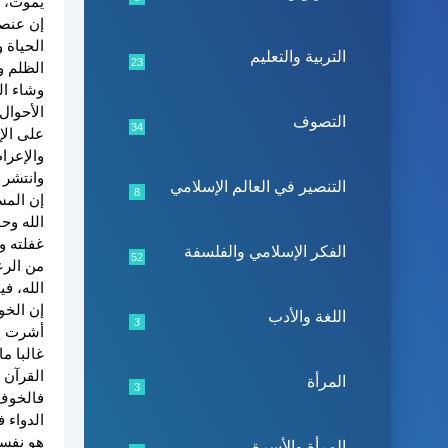
يموت، أ
إن عنصر
الحياة 
التربية والتعليم
23
الظلم و
وشاء ال
الأحوال
التصوف
34
على الإ
والإعرا
وانتشر 
التنصير في العالم الإسلامي
8
إن المس
الله وح
غفلته و
الفكر الإسلامي والفلسفة
52
من الرع
الله، في
إن الخو
اللغة والأدب
3
أشرت إل
غالبا م
القرآن 
المرأة
3
فالخوف 
الدواء 
هو نفسي
المرأة والأسرة