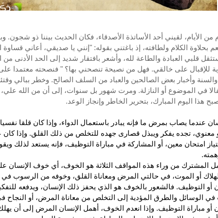
 من الأيام، لقيني أحد الأساتذة الأصدقاء، فكان الحديث بيننا ذو شجون. وبي
عم بحلاوة الكلام ولطافته، إذ باغتني بقوله: "إنني يا صديقي، أعاني قساوة 
ثقل قلبي العبادة والطاعة لله، وأشعر بافتقار شديد إلى الحد الأدنى من ا
ة للإقبال على خالقي. فهل من نصيحة تنصحني بها؟ " فنصحته معتمدا على
والسنة وأخبار بعض الصالحين والعباد من السلف الصالح. وخطر ببالي وقتئذ
الا في الموضوع أو النازلة. ومرت شهور بل سنوات، إلى أن من الله علي، 
ح هذا اليوم المبارك، بتحرير الخاطر وإنجاز الوعد.
سان عندما يصاب بمرض ما فإنه يبادر باستعمال الدواء، وإذا كان قلقا نفسي
 معنوي، تجده يفكر ويبذل قصارى جهده للتخلص من ذلك القلق. وإذا كان ع
ياز امتحان معين، أو المشاركة في مباراة التوظيف، فإنه يستعد لذلك ويق
همته.
مل المشترك من وراء هذه المواقف الثلاثة هو الخوف، أي خوف الإنسان عل
هلاك أو الموت، في حالتي المرض ومعاناة القلق، وخوفه من الرسوب في 
ن أو التوظيف. فالشعور بالخوف هو الذي يحفز ذلك الإنسان، ويدفعه للتفكي
في الوسائل والطرق المؤدية إلى التخلص من معاناة المرض، أو النجاح ف
ن أو مباراة التوظيف. وإذا انعدم الخوف، أهمل الإنسان المرض إلى أن يهلك