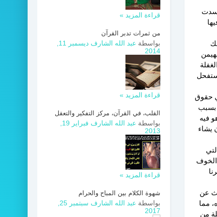
فسدت
قراءة المزيد »
يها
من ثمرات تدبر القرآن
لك
بواسطة
عبد الله الشارف
ديسمبر 11,
2014
يهيمن
لغفلة
استفحل
قراءة المزيد »
في حقوق
 بسبب
القلب، في القرآن، مركز التفكير والتعقل
و فيه
بواسطة
عبد الله الشارف
فبراير 19,
ن يشاء
2013
لتي
 الخوف
نا
قراءة المزيد »
حث عن
شهوة الكلام بين المباح والحرام
، مما
بواسطة
عبد الله الشارف
سبتمبر 25,
2017
لة من