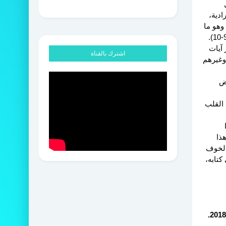
ادية،
وهو ما
 آيات
اشترك بالقناة
 وغيرهم
رض
 القلب
ذا
 الخوف
كتابه،