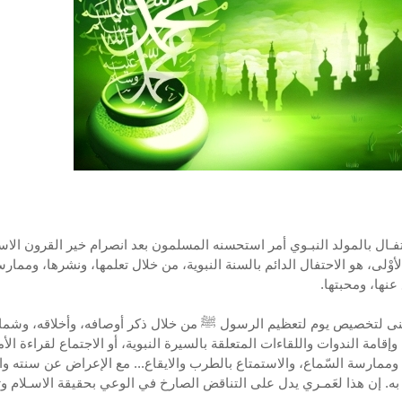
تفـال بالمولد النبـوي أمر استحسنه المسلمون بعد انصرام خير القرون الاسل
لأوْلى، هو الاحتفال الدائم بالسنة النبوية، من خلال تعلمها، ونشرها، وممارس
عنها، ومحبتها.
عنى لتخصيص يوم لتعظيم الرسول ﷺ من خلال ذكر أوصافه، وأخلاقه، وشمائ
إقامة الندوات واللقاءات المتعلقة بالسيرة النبوية، أو الاجتماع لقراءة الأ
، وممارسة السّماع، والاستمتاع بالطرب والايقاع... مع الإعراض عن سنته و
 به. إن هذا لعَمـري يدل على التناقض الصارخ في الوعي بحقيقة الاسـلام و