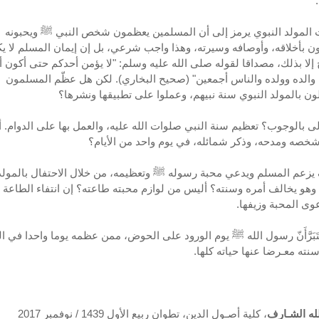
المولد النبوي يرمز إلى أن المسلمين يعظمون شخص النبي ﷺ ويحبونه
ن بأخلاقه، وأوصافه وسيرته، وهذا واجب شرعي، بل إن إيمان المسلم لا ي
 إلا بذلك، مصداقا لقوله صلى الله عليه وسلم: "لا يؤمن أحدكم حتى أكون 
 والده وولده والناس أجمعين" (صحيح البخاري). لكن هل عظّم المسلمون
ون بالمولد النبوي سنة نبيهم، وعملوا على تطبيقها ونشرها؟
لى بالوجوب؟ تعظيم سنة النبي صلوات الله عليه، والعمل بها على الدوام. أ
خصه ومدحه، وذكر شمائله، في يوم واحد من الأيام؟
يزعم المسلم ويدعي محبة رسوله ﷺ وتعظيمه، من خلال الاحتفال بالمولد
 وهو يخالف أمره وسنته؟ أليس من لوازم محبته طاعته؟ إن انتفاء الطاعة ه
وى المحبة وزيفها.
يَتَبَرَّأَنّ رسول الله ﷺ يوم الورود على الحوض، ممن عظمه يوما واحدا في ا
نته معـرضا عنها حياته كلها.
لله الشـارف
، كلية أصـول الدين، تطوان ربيع الأول 1439 / نوفمبر 2017