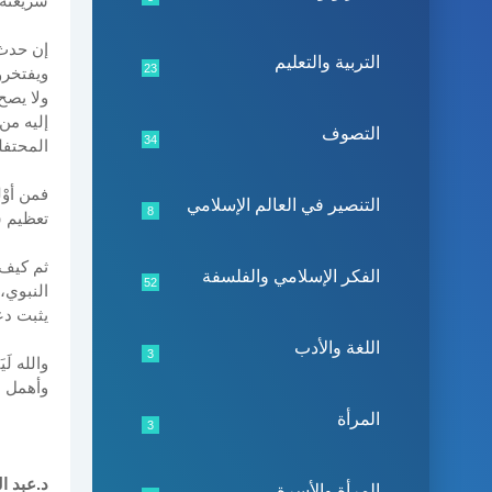
شريعته.
إن حدث 
التربية والتعليم
23
ويفتخرو
ولا يصح
إليه من
التصوف
34
المحتفل
فمن أوْ
التنصير في العالم الإسلامي
8
تعظيم ش
ثم كيف 
الفكر الإسلامي والفلسفة
52
النبوي،
يثبت دع
اللغة والأدب
3
والله لَ
وأهمل س
المرأة
3
د.عبد ا
المرأة والأسرة