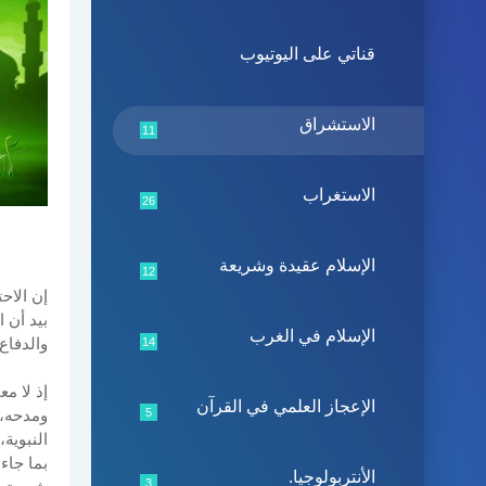
قناتي على اليوتيوب
الاستشراق
11
الاستغراب
26
الإسلام عقيدة وشريعة
12
إن الاح
بيد أن ا
الإسلام في الغرب
والدفاع 
14
إذ لا م
الإعجاز العلمي في القرآن
5
ومدحه، و
النبوية
بما جاء
الأنتربولوجيا.
3