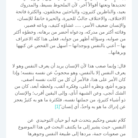
تحديدها ونعتها أقوالاً أخر، لأن الملحوظ بسيط، والمدروك
بعيد، والناظرين كثيرون، والباحثين مختلفون، والكثرة فاتحة
الاختلاف، والاختلاف جالبٌ للحيرة، والحيرة خانقةٌ للإنسان،
والإنسان ضعيف الأسر، ..... غشاؤه كثيف، وباعه قصير،
وفائته أكثر من مدركه، ودعواه أحضر من برهانه، وخطؤه أكثر
من صوابه، وسؤاله أظهر من جوابه، فعلى هذا كله الاعتراف
بها – أعني بالنفس وبوجدانها – أسهل من الفحص عن كنهها
وبرهانها..
قال: وإنما صعب هذا لأن الإنسان يريد أن يعرف النفس وهو لا
يعرف النفس إلا بالنفس، وهو محجوبٌ عن نفسه بنفسه؛ وإذا
كان الأمر على هذا، فالأمر أن كل من كانت نفسه أصفى،
ونوره أشع، ونظره أعلى، وفكره أثقب، ولحظه أبعد، كان من
الشك أنجى، وعن الشبهة أنأى، وإلى اليقين أقرب؛ والإنسان
ذو أشياء كثيرةٍ، من جملتها نفسه، فلكثرة ما هو به كثيرٌ يعجز
عن إدراك ما هو به واحدٌ، أي إنسان"
[1]
كلام نفيس وحكيم يتحدث فيه أبو حيان التوحيدي عن
النفس، حيث يشير إلى ما يكتنف البحث في هذا الموضوع
من صعوبات جمة، مردها إلى طبيعة النفس وجوهرها