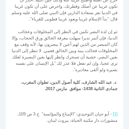
تكون غريبا عن أصلك وفطرتك، واحرص على أن تكون غريبا
في الدنيا تفز بسعادة الدارين فإن النبي صلى الله عليه وسلم
قال: "بدأ الإسلام غريبا ويعود غريبا فطوبى للغرباء".
ثم إن لذة البصر تكمن في النظر إلى المخلوقات وعجائب
الدنيا، فإن أثمر تدبرا سهلت معرفة الخالق ورق الحجاب، وإلا
كان المبصر من الذين لهم أعين لا يبصرون بها، لأنه وقف مع
المخلوقات فحالت بينه وبين الخالق فعمي. لا تنظر إلى الدنيا
بعين البصر، خشية أن تسحرك وانظر إليها بعين البصيرة لعلك
ترى عجبا، وإن لم تفعل فلا عذر لك "بل الإنسان على نفسه
بصيرة ولو ألقى معاذيره".
د. عبد الله الشارف، كلية أصول الدين، تطوان المغرب،
جمادى الثانية 1438- موافق مارس 2017.
[1]
- أبو حيان التوحيدي: "الإمتاع والمؤانسة" ج 3 ص 109،
منشورات دار مكتبة الحياة، بيروت لبنان.