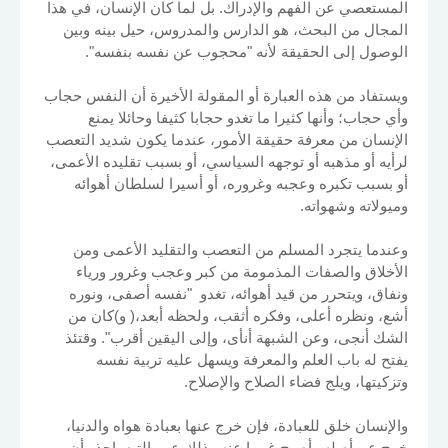
المستعصي عن الفهم والإدراك. بل لما كان الإنسان، في هذا
المجال من البحث، هو الدارس والمدروس، حيل بينه وبين
الوصول إلى الحقيقة لأنه "محجوب عن نفسه بنفسه".
ويستفاد من هذه العبارة أو المقولة الأخيرة أن النفس حجاب
وأي حجاب؛ وأنها كثيرا ما تغدو حجابا كثيفا وحائلا يمنع
الإنسان من معرفة حقيقة الأمور، عندما يكون شديد التعصب
لرأيه أو مذهبه أو توجهه السياسي، أو بسبب تقليده الأعمى،
أو بسبب تكبره وعجبه وغروره، أو أسيرا لسلطان أهوائه
وميولاته وشهواته.
وعندما يتجرد المسلم من التعصب والتقليد الأعمى ومن
الأخلاق والصفات المذمومة من كبر وعجب وغرور ورياء
ونفاق، ويتحرر من قيد أهوائه، تغدو "نفسه أصفى، ونوره
أشع، ونظره أعلى، وفكره أثقب، ولحظه أبعد،( و)كان من
الشك أنجى، وعن الشبهة أنأى، وإلى اليقين أقرب". وقتئذ
يفتح له باب العلم والمعرفة ويسهل عليه تربية نفسه
وتزكيتها، ويلج فضاء الصلاح والإصلاح.
والإنسان خلق للعبادة، فإن خرج عنها بعبادة هواه والدنيا،
خرج عن أصله وأصبح غريبا عنه وذلك عين التيه. احذر أن