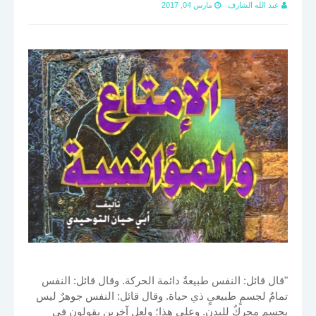
عبد الله الشارف
مارس 04, 2017
"قال قائل: النفس طبيعةٌ دائمة الحركة. وقال قائل: النفس
تمامٌ لجسمٍ طبيعيٍ ذي حياة. وقال قائل: النفس جوهرٌ ليس
بجسمٍ محركٌ للبدن. وعلى هذا؛ ولعل آخرين يقولون في