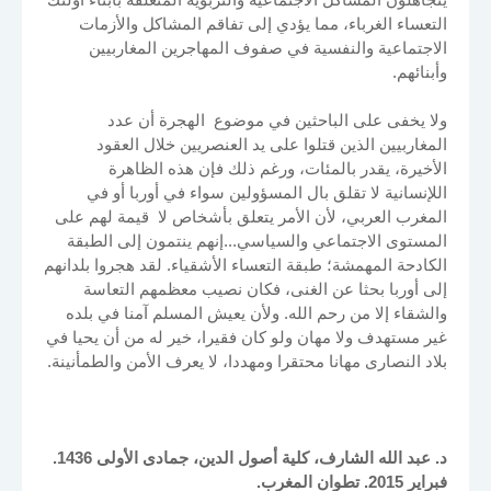
التعساء الغرباء، مما يؤدي إلى تفاقم المشاكل والأزمات
الاجتماعية والنفسية في صفوف المهاجرين المغاربيين
وأبنائهم.
ولا يخفى على الباحثين في موضوع الهجرة أن عدد
المغاربيين الذين قتلوا على يد العنصريين خلال العقود
الأخيرة، يقدر بالمئات، ورغم ذلك فإن هذه الظاهرة
اللإنسانية لا تقلق بال المسؤولين سواء في أوربا أو في
المغرب العربي، لأن الأمر يتعلق بأشخاص لا قيمة لهم على
المستوى الاجتماعي والسياسي...إنهم ينتمون إلى الطبقة
الكادحة المهمشة؛ طبقة التعساء الأشقياء. لقد هجروا بلدانهم
إلى أوربا بحثا عن الغنى، فكان نصيب معظمهم التعاسة
والشقاء إلا من رحم الله. ولأن يعيش المسلم آمنا في بلده
غير مستهدف ولا مهان ولو كان فقيرا، خير له من أن يحيا في
بلاد النصارى مهانا محتقرا ومهددا، لا يعرف الأمن والطمأنينة.
د. عبد الله الشارف، كلية أصول الدين، جمادى الأولى 1436.
فبراير 2015. تطوان المغرب.