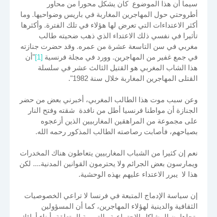
سيما أن هذا الموضوع كان يشكل محورا من محاور
أطروحتي حول المهاجرين المغاربة في باريس وضواحيها. وما
أكثر الاعتداءات التي تعرض لها هؤلاء في تلك الفترة. وأكثرها
تأثيرا في نفسي ذلك الاعتداء الذي ذهب ضحيته طالب
مغربي في سن التاسعة عشرة من عمره. وقد حضرت جنازته
في جمع غفير من المهاجرين. وورد في مجلة فرنسية
[1]
"أن
هذا الشاب المغربي هو القتيل الثالث عشر في سلسلة
القتلى المهاجرين المغاربة خلال سنة 1982".
وعن سبب موت هذا الطالب المغربي، أخبرني بعض من حضر
الجنازة أن مواطنا فرنسيا أطل من نافدة شقته وفتح النار
على مجموعة من المراهقين المغاربيين الذين أزعجوه
بصياحهم، فأصابت رصاصته الطالب المذكور رحمه الله.
نعم إن كثيرا من الشباب المغاربيين يتعاطون هناك المخدرات
ويمارسون بعض الجرائم ولا يحترمون القوانين المدنية.... لكن
هذا لا يبرر الاعتداء عليهم بهذه الوحشية.
إن سياسة الإدماج المتبعة في فرنسا لا تراعي الخصوصيات
الثقافية والدينية لهؤلاء المهاجرين، كما أن المسؤولين
يتجاهلون المشاكل الاجتماعية والتربوية المتعلقة بأبناء أولئك