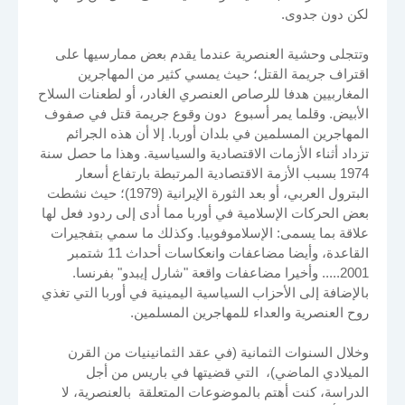
لكن دون جدوى.
وتتجلى وحشية العنصرية عندما يقدم بعض ممارسيها على
اقتراف جريمة القتل؛ حيث يمسي كثير من المهاجرين
المغاربيين هدفا للرصاص العنصري الغادر، أو لطعنات السلاح
الأبيض. وقلما يمر أسبوع دون وقوع جريمة قتل في صفوف
المهاجرين المسلمين في بلدان أوربا. إلا أن هذه الجرائم
تزداد أثناء الأزمات الاقتصادية والسياسية. وهذا ما حصل سنة
1974 بسبب الأزمة الاقتصادية المرتبطة بارتفاع أسعار
البترول العربي، أو بعد الثورة الإيرانية (1979)؛ حيث نشطت
بعض الحركات الإسلامية في أوربا مما أدى إلى ردود فعل لها
علاقة بما يسمى: الإسلاموفوبيا. وكذلك ما سمي بتفجيرات
القاعدة، وأيضا مضاعفات وانعكاسات أحداث 11 شتمبر
2001..... وأخيرا مضاعفات واقعة "شارل إيبدو" بفرنسا.
بالإضافة إلى الأحزاب السياسية اليمينية في أوربا التي تغذي
روح العنصرية والعداء للمهاجرين المسلمين.
وخلال السنوات الثمانية (في عقد الثمانينيات من القرن
الميلادي الماضي)، التي قضيتها في باريس من أجل
الدراسة، كنت أهتم بالموضوعات المتعلقة بالعنصرية، لا