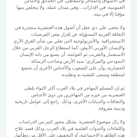
في الأسواق والمتاجر والمقاهي، في الحدائق والأماكن
العمومية، في الإدارات... وفي ميدان عمله، ولا يتخلص منها
مؤقتا إلا في بيته.
ولا يخفى على ذي عقل أن أصول هذه العنصرية متجذرة في
الثقافة الغربية المسؤولة عن إفراز بعض الفرضيات
الاستشراقية والأنتربولوجية التي تعلي من شأن العرق الآري
والإنسان الأوربي الأبيض. كما استطاع الرجل الغربي من خلال
الاستعمار والتغريب ثم العولمة، أن يصنع من ذاته الإنسان
النموذجي والمركزي؛ سيد الأرض وصاحب الرسالة
الحضارية، وأن على الشعوب والأجناس الأخرى أن تخضع
لمنطقه وتسعى للتشبه به وتقليده.
ثم إن المسلم المهاجر في بلاد الغرب أكثر اكتواء بلظى
العنصرية من غيره من المهاجرين من ذوي الأجناس
والثقافات والديانات الأخرى، وذلك راجع إلى عوامل تاريخية
ودينية معروفة.
ولا زال موضوع العنصرية يشكل محور كثير من الدراسات
واللقاءات والندوات العلمية في بلاد الغرب، وذلك قصد علاج
هذه الظاهرة الاجتماعية، أو التخفيف على الأقل من وطأتها،