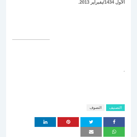
الأول 1434/يفبراير 2013.
.
التصنيف
التصوف