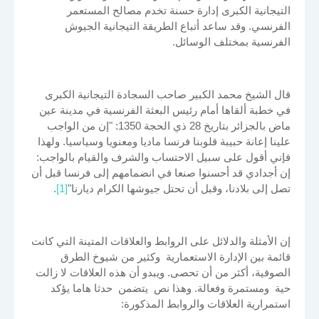
التيجانية الكبرى إدارة حسنة تخدم مصالح المستعمر
الفرنسي. وقد ساعد أتباع الطريقة التيجانية الجيوش
الفرنسية بمختلف الوسائل.
قال الشيخ محمد الكبير صاحب السجادة التيجانية الكبرى
في خطبة ألقاها أمام رئيس البعثة الفرنسية في مدينة عين
ماض بالجزائر بتاريخ 28 ذي الحجة 1350: "إن من الواجب
علينا إعانة حبيبة قلوبنا فرنسا ماديا ومعنويا وسياسيا. ولهذا
فإني أقول على سبيل الاحتساب والشرف والقيام بالواجب:
إن أجدادي قد أحسنوا صنعا في انضمامهم إلى فرنسا قبل أن
تصل إلى بلادنا، وقبل أن تحتل جيوشها الكرام ديارنا"
[1]
.
إن الأمثلة والدلائل على الروابط والعلاقات المتينة التي كانت
قائمة بين الإدارة الاستعمارية وكثير من شيوخ الطرق
الصوفية، أكثر من أن تحصى. ويبدو أن هذه العلاقات لا زالت
حية ومستمرة وفعالة. وهذا نص يتضمن حدثا هاما يؤكد
استمرارية العلاقات والروابط المذكورة: