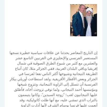
إن التاريخ المعاصر يحدثنا عن علاقات سياسية خطيرة نسجها
المستعمر الفرنسي والإنجليزي في القرنيين التاسع عشر
والعشرين مع كثير من شيوخ الطرق الصوفية في شمال
إفريقيا وباقي البلدان العربية، ففي الجزائر مثلا، كان أتباع
الطريقة التيجانية وشيوخها أكثر الناس نفعا لفرنسا في
الجزائر وبعض الأقطار الأفريقية. ولقد استطاعت أوريلي بيكار
الفرنسية أن تتسلل إلى الزاوية التيجانية، وتتزوج شيخها
ومؤسسها أحمد التيجاني، ولما توفي تزوجت أخاه، فأطلق
عليها التيجانيون لقب؛ "زوجة السيدين"، وكانوا يتيممون
بالتراب الذي تمشي عليه، مع أنها ظلت كاثوليكية، وقد
أنعمت عليها فرنسا بوسام الشرف لأنها أدارت الزاوية