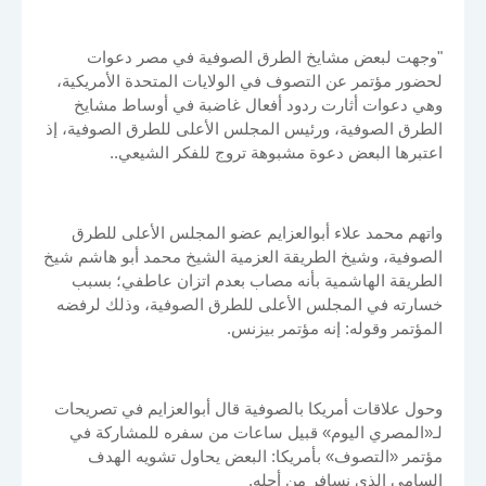
"وجهت لبعض مشايخ الطرق الصوفية في مصر دعوات
لحضور مؤتمر عن التصوف في الولايات المتحدة الأمريكية،
وهي دعوات أثارت ردود أفعال غاضبة في أوساط مشايخ
الطرق الصوفية، ورئيس المجلس الأعلى للطرق الصوفية، إذ
اعتبرها البعض دعوة مشبوهة تروج للفكر الشيعي..
واتهم محمد علاء أبوالعزايم عضو المجلس الأعلى للطرق
الصوفية، وشيخ الطريقة العزمية الشيخ محمد أبو هاشم شيخ
الطريقة الهاشمية بأنه مصاب بعدم اتزان عاطفي؛ بسبب
خسارته في المجلس الأعلى للطرق الصوفية، وذلك لرفضه
المؤتمر وقوله: إنه مؤتمر بيزنس.
وحول علاقات أمريكا بالصوفية قال أبوالعزايم في تصريحات
لـ«المصري اليوم» قبيل ساعات من سفره للمشاركة في
مؤتمر «التصوف» بأمريكا: البعض يحاول تشويه الهدف
السامي الذي نسافر من أجله.