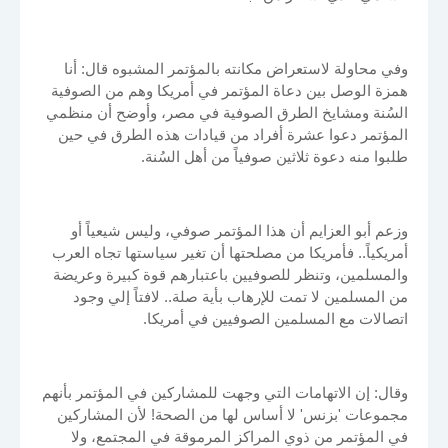
وفي محاولة لاستعراض مكانته بالمؤتمر المشبوه قال: أنا
همزة الوصل بين دعاة المؤتمر في أمريكا وهم من الصوفية
السُنة ومشايخ الطرق الصوفية في مصر، وأوضح أن منظمي
المؤتمر دعوا عشرة أفراد من قيادات هذه الطرق في حين
طلبوا منه دعوة ثلاثين صوفياً من أهل السُنة.
وزعم أبو العزايم أن هذا المؤتمر صوفي، وليس شيعياً أو
أمريكياً.. فأمريكا من مصلحتها أن تغير سياستها تجاه العرب
والمسلمين، وتنظر للصوفيين باعتبارهم قوة كبيرة وعريضة
من المسلمين لا تمت للإرهاب بأية صلة.. لافتاً إلي وجود
اتصالات مع المسلمين الصوفيين في أمريكا.
وقال: إن الاتهامات التي وجهت للمشاركين في المؤتمر بأنهم
مجموعات 'بزنس' لا أساس لها من الصحة! لأن المشاركين
في المؤتمر من ذوي المراكز المرموقة في المجتمع، ولا