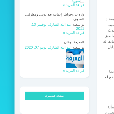
قراءة المزيد »
واردات وخواطر إيمانية بعد توبتي ومفارقتي
 مضاد
للتصوف
سبب
بواسطة
عبد الله الشارف
نوفمبر 13,
2011
أحدث
قراءة المزيد »
 ملصق
بقا له
المعرفة نوعان
ليل
بواسطة
عبد الله الشارف
يونيو 07, 2020
قراءة المزيد »
بما
ِع له
صفحة فيسبوك
ألة
حمود.