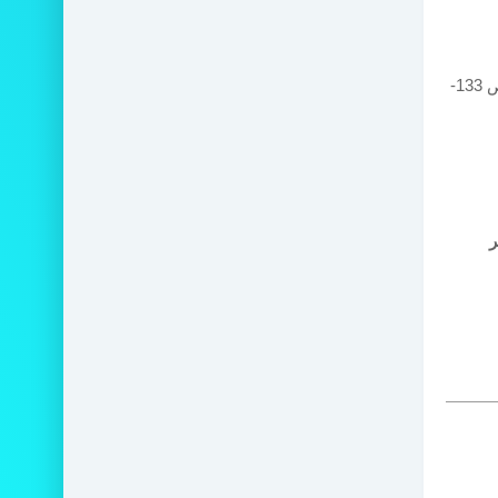
3- أبو إسحاق الشاطبي؛ "الموافقات في أصول الشريعة"، المجلد 1، الجزء 2، ص 133-
ر