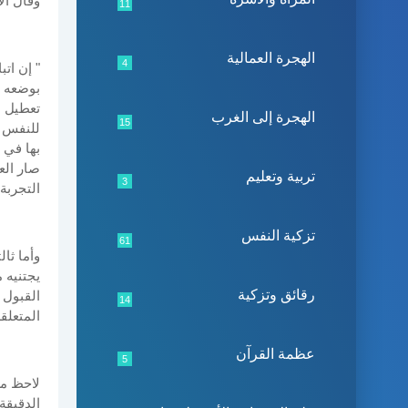
وقال ال
11
الهجرة العمالية
4
" إن ات
بوضعه ل
تعطيل ال
الهجرة إلى الغرب
15
للنفس ض
بها في 
صار الع
تربية وتعليم
3
التجربة 
تزكية النفس
61
وأما ثال
يجتنيه 
رقائق وتزكية
القبول 
14
المتعلقة
عظمة القرآن
5
لاحظ مع
الدقيقة