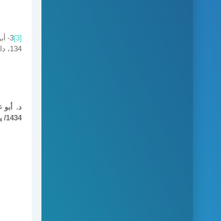
[3]
134، دار الكتب العلمية، بيروت، د. ت. .
د. أبو 
1434/ يناير 2013.