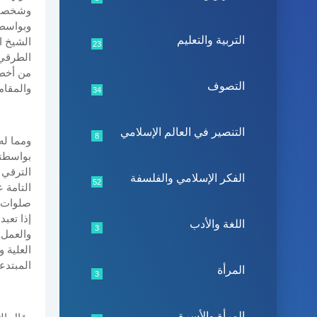
وشخصيته
وبواسطت
التربية والتعليم
الشيخ ا
23
الطرقي 
من أخطا
التصوف
والمقام
34
التنصير في العالم الإسلامي
8
ومما له
بواسطته
الترقي 
الفكر الإسلامي والفلسفة
52
التامة 
صلوات ا
إذا تعب
اللغة والأدب
3
والعمل 
العلية 
المبتدع
المرأة
3
المرأة والأسرة