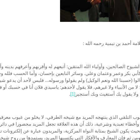
امة أحمد بن تيمية رحمه الله :
الشيوخ الصالحين، وأولياء الله المتقين: أتبعهم له وأقربهم وأعرفهم بدينه 
كأبي بكر وعمر وعثمان وعلي. وسائر التابعين بإحسان، وأما الحسب فلله و
الوا (حسبنا الله ونعم الوكيل) ولم يقولوا ورسوله... فليس لأحد أن يدعو شيخ
: لا من الأنبياء ولا غيرهم، فلا يقول لأحدهم: ياسيدي فلان أنا في حسبك أو 
ولا يقول بك أستغيث وبك أستجير
[1]
.
ب التلقي الذي ينتهجه المريد مع شيخه الطرقي، لا يخلو من عيوب معرفي
 وأخطاء تعبدية وشرعية، ذلك أن هذه العلاقة تجعل المريد محصورا في دائر
حيث يكون الشيخ بمثابة النواة المركزية، والمريدون عبارة عن إلكترونات ت
ومن ثم فإن المعارف والأفكار التي يكتسبها المريد، يستمدها من روح شيخه