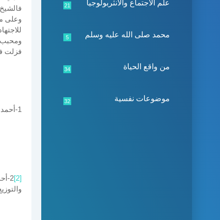
علم الاجتماع والأنثربولوجيا
21
فالشيخ 
وعلى من
للاجتهاد
محمد صلى الله عليه وسلم
5
ومحبب إ
فزلت في
من واقع الحياة
34
موضوعات نفسية
32
1-أحمد بن تيمية؛ "فتاوى ابن تيمية"، ج 11، ص 498-499، د. ت، د. ط. .
[2]
والتوزيع، 