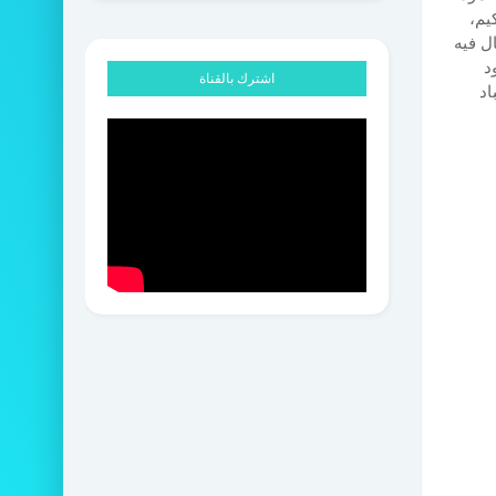
يم،
ل فيه
د
اشترك بالقناة
اد