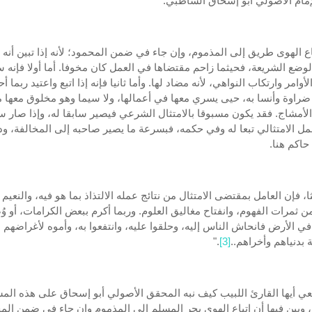
إمام الأصولي أبو إسحاق الشاطبي:
باع الهوى طريق إلى المذموم، وإن جاء في ضمن المحمود؛ لأنه إذا تبين أنه
وضع الشريعة، فحيثما زاحم مقتضاها في العمل كان مخوفا. أما أولا فإنه 
أوامر وارتكاب النواهي، لأنه مضاد لها. وأما ثانيا فإنه إذا اتبع واعتيد ربما 
راوة وأنسا به، حيى يسري معها في أعمالها، ولا سيما وهو مخلوق معها
الأمشاج. فقد يكون مسبوقا بالامتثال الشرعي فيصير سابقا له، وإذا صار سا
مل الامتثالي تبعا له وفي حكمه، فبسرعة ما يصير صاحبه إلى المخالفة، ود
حاكم هنا.
ثا، فإن العامل بمقتضى الامتثال من نتائج عمله الالتذاذ بما هو فيه، والنعيم 
من ثمرات الفهوم، وانفتاح مغاليق العلوم. وربما أكرم ببعض الكرامات، أو وُض
في الأرض فانحاش الناس إليه، وحلقوا عليه، وانتفعوا به، وأموه لأغراضهم
 بدنياهم وأخراهم..
[3]
."
ي أيها القارئ اللبيب كيف نبه المحقق الأصولي أبو إسحاق على هذه المس
، وبين فيها أن اتباع الهوى يجر المسلم إلى المذموم وإن جاء في ضمن الم