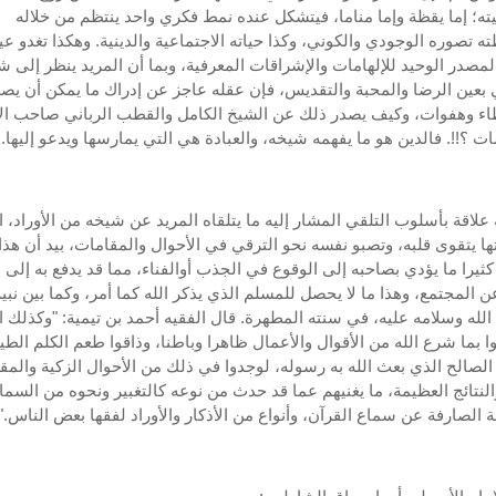
؛ إما يقظة وإما مناما، فيتشكل عنده نمط فكري واحد ينتظم من خلاله
ه تصوره الوجودي والكوني، وكذا حياته الاجتماعية والدينية. وهكذا تغدو عي
لمصدر الوحيد للإلهامات والإشراقات المعرفية، وبما أن المريد ينظر إلى 
بعين الرضا والمحبة والتقديس، فإن عقله عاجز عن إدراك ما يمكن أن يص
ء وهفوات، وكيف يصدر ذلك عن الشيخ الكامل والقطب الرباني صاحب ال
ات ؟!!. فالدين هو ما يفهمه شيخه، والعبادة هي التي يمارسها ويدعو إليها.
 علاقة بأسلوب التلقي المشار إليه ما يتلقاه المريد عن شيخه من الأوراد، ا
ا يتقوى قلبه، وتصبو نفسه نحو الترقي في الأحوال والمقامات، بيد أن هذا
كثيرا ما يؤدي بصاحبه إلى الوقوع في الجذب أوالفناء، مما قد يدفع به إلى ا
عن المجتمع، وهذا ما لا يحصل للمسلم الذي يذكر الله كما أمر، وكما بين نب
لله وسلامه عليه، في سنته المطهرة. قال الفقيه أحمد بن تيمية: "وكذلك ال
دوا بما شرع الله من الأقوال والأعمال ظاهرا وباطنا، وذاقوا طعم الكلم الط
الصالح الذي بعث الله به رسوله، لوجدوا في ذلك من الأحوال الزكية والمق
والنتائج العظيمة، ما يغنيهم عما قد حدث من نوعه كالتغبير ونحوه من السم
ة الصارفة عن سماع القرآن، وأنواع من الأذكار والأوراد لفقها بعض الناس."