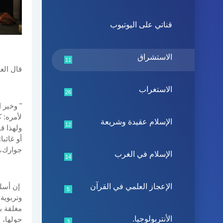
قناتي على اليوتيوب
الاستشراق
11
قال العل
الاستغراب
26
" وخير 
لأمره: 
الإسلام عقيدة وشريعة
12
ولهذا ق
أو غائبا
جوارك، 
الإسلام في الغرب
14
الإعجاز العلمي في القرآن
إن أسلو
5
وتربوية
مغلقة ب
الأنتربولوجيا.
حولها، 
3