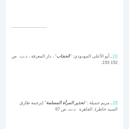
[1]
ـ أبو الأعلى المودودي: "ا
لحجاب
" ، دار المعرفة ، د.ت. ص
192-193.
[2]
ـ مريم جميلة : "
تحذير المرأة المسلمة
" (ترجمة طارق
السيد خاطر)، القاهرة د.ت. ص 87