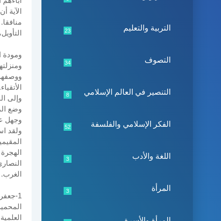
الآية أن
منافقا.
التربية والتعليم
23
التأويل،
ومودة ا
التصوف
34
ومنزلته
ووصفهم 
الأتقيا
التنصير في العالم الإسلامي
8
وإلى ال
وضع الم
وجهل عظ
الفكر الإسلامي والفلسفة
52
ولقد اس
المقيمي
الهجرة 
اللغة والأدب
3
النصارى
الغرب.
المرأة
3
المحمية
العلمية بيروت، ط
المرأة والأسرة