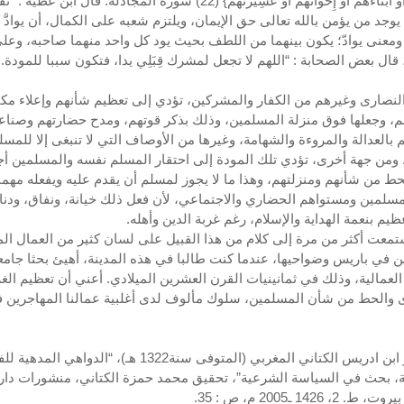
آبَاءهُمْ أَوْ أَبْنَاءهُمْ أَوْ إِخْوَانَهُمْ أَوْ عَشِيرَتَهُمْ} (22) سورة المجادلة. قال ا
 يوجد من يؤمن بالله تعالى حق الإيمان، ويلتزم شعبه على الكمال، أن يوادَّ ك
 ومعنى يوادّ؛ يكون بينهما من اللطف بحيث يود كل واحد منهما صاحبه، وعل
 قال بعض الصحابة : “اللهم لا تجعل لمشرك قِبَلِي يدا، فتكون سببا للمودة. “2
لنصارى وغيرهم من الكفار والمشركين، تؤدي إلى تعظيم شأنهم وإعلاء مكا
م، وجعلها فوق منزلة المسلمين، وذلك بذكر قوتهم، ومدح حضارتهم وصناع
بالعدالة والمروءة والشهامة، وغيرها من الأوصاف التي لا تنبغى إلا للمس
ء. ومن جهة أخرى، تؤدي تلك المودة إلى احتقار المسلم نفسه والمسلمين أ
حط من شأنهم ومنزلتهم، وهذا ما لا يجوز لمسلم أن يقدم عليه ويفعله مهما
سلمين ومستواهم الحضاري والاجتماعي، لأن فعل ذلك خيانة، ونفاق، ودنا
يم بنعمة الهداية والإسلام، رغم غربة الدين وأهله.
تمعت أكثر من مرة إلى كلام من هذا القبيل على لسان كثير من العمال الم
ن في باريس وضواحيها، عندما كنت طالبا في هذه المدينة، أهيئ بحثا جامع
العمالية، وذلك في ثمانينيات القرن العشرين الميلادي. أعني أن تعظيم الغر
 والحط من شأن المسلمين، سلوك مألوف لدى أغلبية عمالنا المهاجرين في
1-جعفر ابن ادريس الكتاني المغربي (المتوفى سنة1322 هـ)، “الدواهي المد
، بحث في السياسة الشرعية”، تحقيق محمد حمزة الكتاني، منشورات دار
. 2، 1426 ـ2005 م، ص : 35.