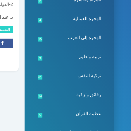
11
2-الدواهي المدهية، المرجع نفسه، ص : 146
د. عبد ال
الهجرة العمالية
4
التصني
الهجرة إلى الغرب
15
تربية وتعليم
3
تزكية النفس
61
رقائق وتزكية
14
عظمة القرآن
5