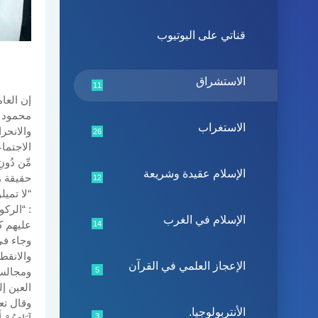
قناتي على اليوتيوب
الاستشراق
11
إن العا
محمود ف
الاستغراب
والانحر
26
الاجتماعية
الإسلام عقيدة وشريعة
حقيقة ه
12
“لا تميل
: “الركو
الإسلام في الغرب
عليهم ك
14
وجاء في
والانقط
الإعجاز العلمي في القرآن
5
ومجالست
العين إل
وقال تعالى 
الأنتربولوجيا.
3