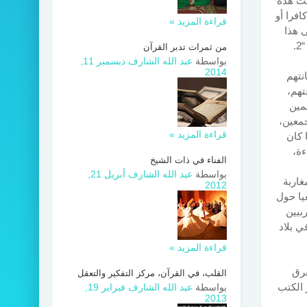
بن عطية : “نفت هذه
افرا أو
قراءة المزيد »
ى هذا
.
من ثمرات تدبر القرآن
بواسطة
عبد الله الشارف
ديسمبر 11,
2014
نتهم
تهم،
لمين
جمعين،
قراءة المزيد »
 كان
ءة،
الفناء في ذات الشيخ
بواسطة
عبد الله الشارف
أبريل 21,
غاربة
2012
يا حول
بيين
 بلاد
قراءة المزيد »
هية للفرق
القلب، في القرآن، مركز التفكير والتعقل
 الكتب
بواسطة
عبد الله الشارف
فبراير 19,
2013