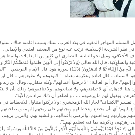
مل المسلم المهاجر المقيم في بلاد الغرب، سلك بسبب إقامته هناك، سلوكا
ي نظر الشريعة الإسلامية، ترتب عنه نوع من الضعف العقدي والإيماني،
اف الأخلاقي، وميل نحو التشبه بالنصارى في كثير من المعاملات والمظاهر
 والسلوكية. قال الله تعالى {وَلاَ تَرْكَنُواْ إِلَى الَّذِينَ ظَلَمُواْ فَتَمَسَّكُمُ النَّارُ وَم
مِّن دُونِ اللّهِ مِنْ أَوْلِيَاء ثُمَّ لاَ تُنصَرُونَ} (113) سورة هود. قال الإمام القرطبي
و الاستناد… قال قتادة وعكرمة معناه : ” لاتودوهم ولا تطيعوهم… قال ابن 
وا إليهم”. قال أبو العالية : “لا ترضوا أعمالهم”. وكله متقارب. وقال ابن زيد
ن هنا الادهان، أي لا تداهنوهم، ولا تصانعوهم، ولا تنافقوهم؛ وذلك بأن لا ينك
فرهم، ويقول لهم ما يرضيهم … ، والظاهر أن ذلك مراد من الآية”.
 تفسير “الكشاف” لجار الله الزمخشري: ولا تركنوا متناول للانحطاط في ه
اع إليهم؛ أي بأن يخضع وينحط لهم ويجيئهم على ريحهم إليهم، ومصاحبتهم
هم وزيارتهم ومداهنتهم، والرضى بأعمالهم، والتشبه بهم، والتزيي بزيهم، 
ى زهرتهم، وذكرهم بما فيه تعظيم لهم1".
{لا تَجِدُ قَوْمًا يُؤْمِنُونَ بِاللَّهِ وَالْيَوْمِ الْآخِرِ يُوَادُّونَ مَنْ حَادَّ اللَّهَ وَرَسُولَهُ وَلَوْ