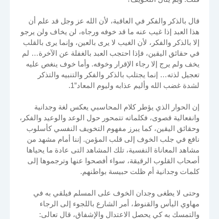
قال بالذكر والفكر في العاقبة، لأن الله عز وجل قد علم أن
هذا العبد إذا غيب عنه ما قد خوفه ورجاه، لن يخاف ولن يرجو
إلا بالذكر والفكر، لأن الغيب لا يرى بالعين، وإنما يرى بالقلب
في حقائق اليقين، فإذا احتجب العبد بالغفلة عن الآخرة… لم
يخف ولم يرج إلا رجاء الإقرار وخوفه. وأما خوف ينغص عليه
تعجيل لذته… إنما يجتلب بالذكر والفكر والتنبيه والتذكر
لشدة غضب الله وأليم عذابه وليوم المعاد”1.
إن الحوار الذي يؤطر كلام المحاسبي يعكس لغة وجدانية
وانفعالية قصوى، فكلماته تتمحور حول الوعد والوعيد والفكر،
وحقائق اليقين، كما يبرز مفهوم التخويف النفسي كأسلوب
نافع في جلب الخوف إلى قلب المؤمن. إننا أمام مشهد من
مشاهد المعاناة النفسية، تلك المشاهد التى عادة ما يحياها
أصحاب القلوب الرقيقة، سواء أفصحوا عنها وترجموها إلى
كلمات وجدانية أم ظلت حبيسة بواطنهم.
وحتى لا يطغى وجدان الخوف على المسلم فيلقي به في
مهاوي اليأس والقنوط، أمر الشارع باللجوء إلى الرجاء
والتمسك به كي يحصل الاعتدال والإشفاق، قال تعالى: