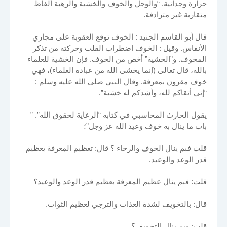
حرارة وجدانية. “والوجل والخوف والخشية والرهبة ألفاظ
متقاربة غير مترادفة.
قال أبو القاسم الجنيد : الخوف توقع العقوبة على مجاري
الأنفاس. وقيل : الخوف اضطراب القلب وحركته من تذكر
المخوف. و”الخشية” أخص من الخوف. فإن الخشية للعلماء
بالله، قال تعالى (إنما يخشى الله من عباده العلماء)، فهي
خوف مقرون بمعرفة. وقال النبي صلى الله عليه وسلم :
“إني أتقاكم لله، وأشدكم له خشية”.
يقول الحارث المحاسبي في كتابه “الرعاية لحقوق الله”. ”
باب ما ينال به خوف وعيد الله عز وجل”؛
قلت فبم ينال الخوف والرجاء ؟ قال: تعظيم المعرفة بعظيم
قدر الوعد والوعيد.
قلت: فبم ينال عظيم المعرفة بعظيم قدر الوعد والوعيد؟
قال: بالتخويف لشدة العذاب والترجي لعظيم الثواب.
قلت: وبم ينال التخويف؟