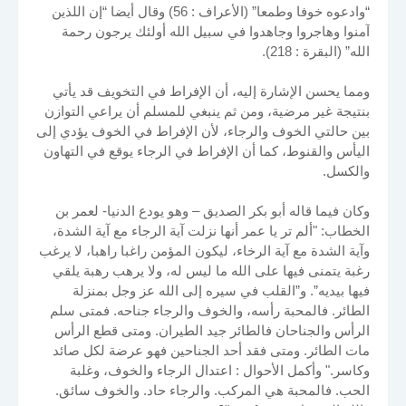
“وادعوه خوفا وطمعا” (الأعراف : 56) وقال أيضا “إن اللذين
آمنوا وهاجروا وجاهدوا في سبيل الله أولئك يرجون رحمة
الله” (البقرة : 218).
ومما يحسن الإشارة إليه، أن الإفراط في التخويف قد يأتي
بنتيجة غير مرضية، ومن ثم ينبغي للمسلم أن يراعي التوازن
بين حالتي الخوف والرجاء، لأن الإفراط في الخوف يؤدي إلى
اليأس والقنوط، كما أن الإفراط في الرجاء يوقع في التهاون
والكسل.
وكان فيما قاله أبو بكر الصديق – وهو يودع الدنيا- لعمر بن
الخطاب: "ألم تر يا عمر أنها نزلت آية الرجاء مع آية الشدة،
وآية الشدة مع آية الرخاء، ليكون المؤمن راغبا راهبا، لا يرغب
رغبة يتمنى فيها على الله ما ليس له، ولا يرهب رهبة يلقي
فيها بيديه”. و”القلب في سيره إلى الله عز وجل بمنزلة
الطائر. فالمحبة رأسه، والخوف والرجاء جناحه. فمتى سلم
الرأس والجناحان فالطائر جيد الطيران. ومتى قطع الرأس
مات الطائر. ومتى فقد أحد الجناحين فهو عرضة لكل صائد
وكاسر." وأكمل الأحوال : اعتدال الرجاء والخوف، وغلبة
الحب. فالمحبة هي المركب. والرجاء حاد. والخوف سائق.