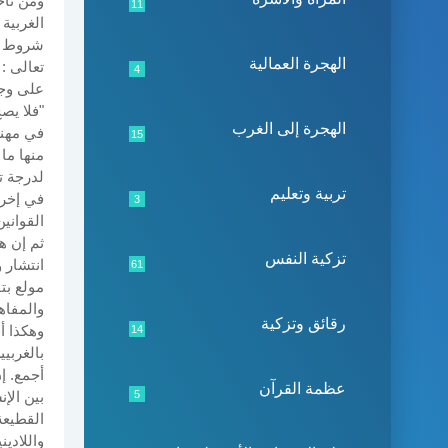
ومن ناح
11
الغربية
شروط وم
الهجرة العمالية
تعالى :
4
على وجه
"فلا يص
الهجرة إلى الغرب
في مهنت
15
منها ما
لدرجة ت
تربية وتعليم
في إخرا
3
القواني
ثم إن ه
تزكية النفس
انتشار 
61
مولع بت
والمفاهي
رقائق وتزكية
وهكذا أ
14
بالغربيي
أجمع. إ
عظمة القرآن
5
بين الإ
القطيعة
واللادي