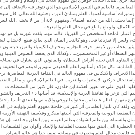
ية أخرى، هناك اختلاف جوهري بين مفهوم العالم في الإسلام والعالم في ال
 المعاصرة. فالعالم في التصور الإسلامي هو الذي تتوفر فيه بالإضافة إلى 
ميزات أساسية أهمها : العلم بمبادئ الدين، وخشية الله تعالى. قال سبحا
 "إنما يخشى الله من عباده العلماء". ومفهوم الآية أن من لا يخشى الله ليس
 الكمال، ولو بلغ ما بلغ في مجال العلم والمعرفة.
ح اعتبار الملحد المتخصص في الفيزياء عالما مهما بلغت شهرته بل هو مهن
ه، وليس إلا فيزيائيا قحا، وهو كالنجار الفنان الذي يعالج قطع الأخشاب لي
 يثير إعجاب من لا يتقن حرفة النجارة، ومحترف الكيمياء والفيزياء يتقنون 
بهر البسطاء أو غير المتخصصين....، وكذلك الذي يحفظ النصوص الدينية و
ج الفتاوى التي تخدم أغراض السلطان، والقانوني الذي يشارك في صياغة
ن الظالمة....كل هؤلاء وأمثالهم العلم الحقيقي منهم براء وهم في الحقيقة وب
ذا الانحراف والانتكاس في مفهوم العالم في الثقافة العربية المعاصرة، يرج
واستفحال حركتي الاستغراب والتغريب في العالم الإسلامي. وبما أن الضع
قليد القوي على حد تعبير العلامة ابن خلدون، فإن كثيرا من المصطلحات
م التي تزخر بها ثقافتنا العربية والإسلامية، قد أصابها داء التحريف والتشوي
فرغ مفهوم العالم عندنا من محتواه الروحي والإيماني والعقدي تأسيا واحتذا
ن. ولقد كان للتيار العلماني أثر كبير في خلخلة مفهوم العلم وثوابته في الع
ن القطيعة الروحية والمعرفية التي أحدثها مفكرو وفلاسفة النهضة الأوربية ا
نسان والسماء، بين عالم الشهادة وعالم الغيب، وبين الخلق وخالقه....إن هذ
 الخطيرة التي انبثق منها مذهب العلمانية والإلحاد وألوان من الفلسفات ال
نية، قلصت مجال العلم وحصرته في مساحة ضيقة جدا هي عالم الشهادة