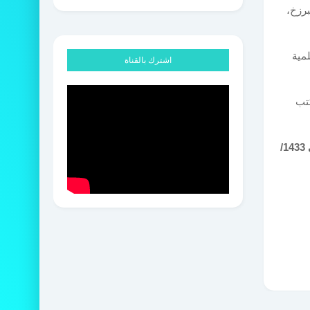
رزخ،
 دار الكتب العلمية
اشترك بالقناة
كتب
د. أبو عبد الرحمن عبد الله الشارف، كلية أصول الدين، تطوان/المغرب، ربيع الثاني 1433/