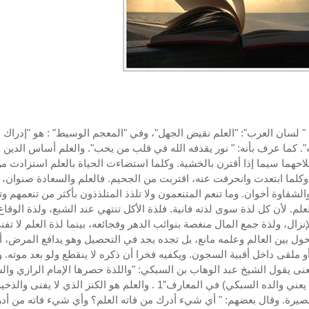
" لسان العرب": "العلم نقيض الجهل"، وفي "المعجم الوسيط" : هو "إدراك
". كما عرف بأنه: " نور يقذفه الله في قلب من يحب". والعلم أساس الدين وا
حهما سيما إذا أقترن بالخشية. وكلما استضاءت الحياة بالعلم استزادت م
 وكلما ابتعدت وانحرفت عنه، اقتربت من الجحيم. فالعلم والسعادة صنوان، 
الشقاوة أخوان. وما تنعم المتنعمون ولا تلذذ المتلذذون بأكثر من تنعمهم و
لعلم. لأن كل لذة سوى لذته فانية. فلذة الأكل تنتهي عند الشبع، ولذة الوقاع
نزال، ولذة جمع المال منغصة بنوائب الدهر وفجائعه، بينما لذة العلم لا تفن
حول بين العالم وعلمه مانع، بل تجده يجد في التحصيل وهو يدافع المرض، أو
أو ملقى داخل أقبية السجون. ويكفيه فخرا أن ذكره لا ينقطع ولو بعد موته. 
عنى يقول الشيخ عبد الوهاب بن السبكي: "واللذة حصرها الإمام الرازي وال
الإمام ( يعني والده السبكي) في المعارف"1 . والعلم هو الكنز الذي لا يفنى
بصيرة. وقال بعضهم: " أي شيء أدرك من فاته العلم؟ وأي شيء فاته من أد