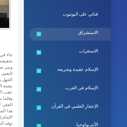
قناتي على اليوتيوب
الاستشراق
11
الاستغراب
26
جاء في 
بحقيقته
وسر صلا
الإسلام عقيدة وشريعة
12
النعيم،
الجهل و
بنعمة ا
الإسلام في الغرب
14
عقب الإ
وقلما ي
الفقر، 
الإعجاز العلمي في القرآن
5
هذا الم
توقد ال
الأنتربولوجيا.
3