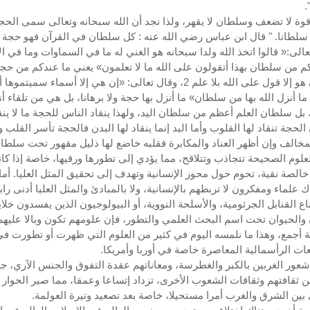
.
قوة لا تضعف وسلطان لا يقهر، ولذا نجد أن الله سبحانه وتعالى سمى الحج
 سلطانا. " قال ابن عباس رضي الله عنه : كل سلطان في القرآن فهو حجة 
عالى:« قالوا اتخذ الله ولدا سبحانه هو الغني له ما في السماوات وما في ا
م من سلطان بهذا أتقولون على الله ما لا تعلمون» يعني ما عندكم من حجة
قلتم إن هو إلا قول على الله بلا علم 2، وقال تعالى: «إن هي إلا أسماء سميتموها
 ما أنزل الله بها من سلطان» ما أنزل بها حجة ولا برهانا، بل هي من تلقاء 
، بل سلطان العلم أعظم من سلطان اليد، ولهذا ينقاد الناس للحجة ما لا ين
 الحجة تنقاد لها القلوب وأما اليد إنما ينقاد لها البدن فالحجة تأسر القلب 
مخالف وإن أظهر العناد والمكابرة فقلبه خاضع لها ذليل مقهور تحت سلطانها
لعلوم الصحيحة تتجاذب وتتلاقح، مما يؤدي إلى تطورها ورقيها، خاصة إذا كان
 خالصة نقية، تحوم حول محور الإنسانية وتهدف إلى تحقيق المثل العليا. أما 
ك علماء ومفكرون لا تربطهم بالإنسانية، ولا بالمبادئ والمثل العليا أدنى را
ع القنابل الجرثومية، والأسلحة النووية، أو البيولوجيون الذين يفسدون خلاي
 والحيوان تحت اسم البحث العلمي والتطور، فإن علومهم تكون وبالا عليه
ية أجمع، وهذا ما نلمسه اليوم في كثير من العلوم التي ظهرت أو تطورت ف
ات الرأسمالية المعاصرة خاصة في أوربا وأمريكا.
شعور الغربين بالكبر والغطرسة، ومعاناتهم عقدة التفوق والجنس الآري، ج
ين ثقافتهم وثقافات الشعوب الأخرى، تزداد إتساعا وعمقا، مما صير الحوار
 بين الشرق والغرب أمرا مستحيلا، خاصة بعد تصعيد وتيرة العولمة.