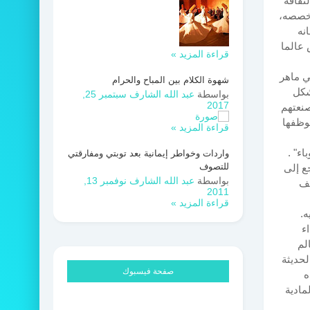
ثقافة
تخصصه،
نه
 عالما
قراءة المزيد »
ي ماهر
شهوة الكلام بين المباح والحرام
شكل
بواسطة
عبد الله الشارف
سبتمبر 25,
2017
صنعتهم
يوظفها
قراءة المزيد »
اء" .
واردات وخواطر إيمانية بعد توبتي ومفارقتي
للتصوف
ع إلى
بواسطة
عبد الله الشارف
نوفمبر 13,
يف
2011
قراءة المزيد »
ه.
ء
الم
لحديثة
صفحة فيسبوك
ه
مادية