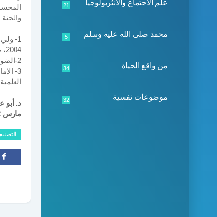
علم الاجتماع والأنثربولوجيا
21
المحسوس
والجنة و
محمد صلى الله عليه وسلم
5
2004، ص 814.
2-الضوء اللامع2/36.
من واقع الحياة
34
3- الإ
العلمية، بيروت 
موضوعات نفسية
32
مارس 2012
التصني