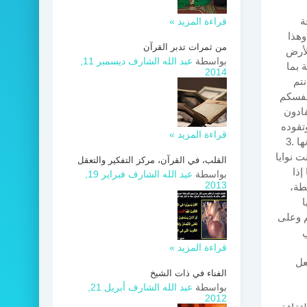
ة
قراءة المزيد »
وهذا
من ثمرات تدبر القرآن
لأرض
بواسطة
عبد الله الشارف
ديسمبر 11,
 بما
2014
 أنتم
أنفسكم
قادون
وتقوده
قراءة المزيد »
 .3
ت نوايا
القلب، في القرآن، مركز التفكير والتعقل
إذا
بواسطة
عبد الله الشارف
فبراير 19,
2013
بطة،
ا
م وعلى
ي
قراءة المزيد »
عل
الفناء في ذات الشيخ
بواسطة
عبد الله الشارف
أبريل 21,
2012