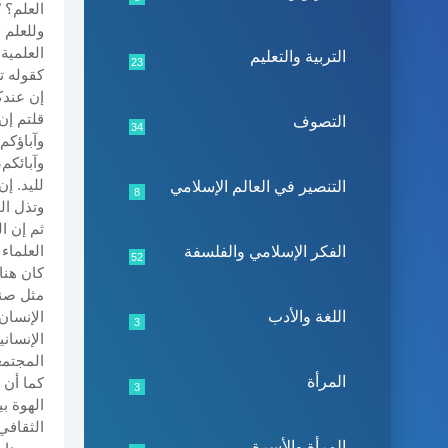
العلم؟ "
وللعلم 
العلمية
التربية والتعليم
23
كقوله ت
إن عندك
التصوف
34
وآباؤكم
وآبائكم
لليد. إن
التنصير في العالم الإسلامي
8
وتذل ال
ثم إن ا
العلماء
الفكر الإسلامي والفلسفة
52
كان هنا
مثل صنا
اللغة والأدب
الإنسان
3
الإنسان
المجتمع
المرأة
كما أن 
3
الهوة ب
الثقافي
المرأة والأسرة