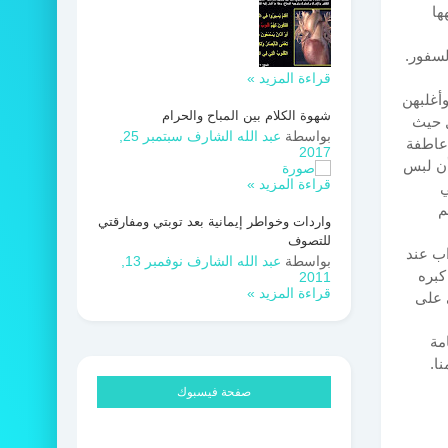
ها
لسفور.
قراءة المزيد »
وأغلبهن
شهوة الكلام بين المباح والحرام
ل حيث
بواسطة
عبد الله الشارف
سبتمبر 25,
 عاطفة
2017
أن لبس
قراءة المزيد »
ي
م
واردات وخواطر إيمانية بعد توبتي ومفارقتي
للتصوف
اب عند
بواسطة
عبد الله الشارف
نوفمبر 13,
كبره
2011
قراءة المزيد »
 على
مة
ا.
صفحة فيسبوك