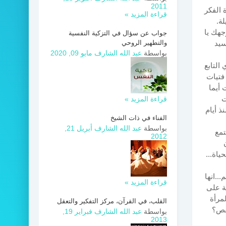
2011
 الفكر
قراءة المزيد »
ة.
جهك يا
جواب عن سؤال في التزكية النفسية
سيد
والتطهير الروحي
بواسطة
عبد الله الشارف
مايو 09, 2020
التابع
 فتيات
 أيما
ت
قراءة المزيد »
ذ أيام
الفناء في ذات الشيخ
بواسطة
عبد الله الشارف
أبريل 21,
تمع
2012
ياة...
..انها
قراءة المزيد »
خة على
لمرأة
القلب، في القرآن، مركز التفكير والتعقل
نقص؟
بواسطة
عبد الله الشارف
فبراير 19,
2013