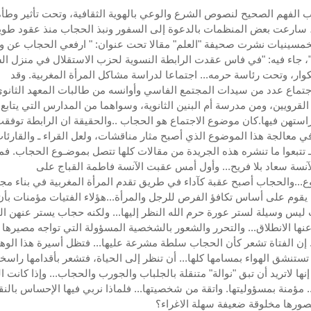
 الفهم الصحيح لنصوص الشرع والوعي بالهوية الثقافية، وتحت تأثير وطأة
 سارعت بعض المنظمات بالدعوة إلى السفور ونبذ الحجاب منذ عقود طويل
مسينيات نشرت صحيفة "العلم" مقالا تحت عنوان: " ارفعي الحجاب عن و
 جاء فيه: "في فاس عقدت الرابطة النسوية لحزب الاستقلال في منزل ال
وار، وتحت رئاسة حرمه... اجتماعا لدراسة مشاكل المرأة المغربية. وقد
تماع عدد من سيدات المجتمع الفاسي وأوانسه من طالبات المعهد الثانوي 
القرويين، ومن مدرسة أم البنين الثانوية، وسواهما من المدارس التي يتابع
ستهن فيها.كان موضوع الاجتماع هو الحجاب ..والحقيقة ان الرابطة توفقت
ي معالجة هذا الموضوع الذي أصبح مثار مناقشات، ولعل القراء ـ والقارئا
ـ تتبعوا ما تنشره هذه الجريدة من مقالات كلها تتصل بموضـوع الحجاب. فمن
آنسة سعاد بلا فريح... وأول أمس عقبت الآنسة فاطمة القباج على
...والحجاب أصبح عقبة كآداء في طريق تقدم المرأة المغربية في بناء مج
 يقوم على أساس تكافؤ الفرص للرجل والمرأة...هؤلاء الفتيات مؤمنات بأن
ليس وسيلة لستر عورة حرم الله النظر إليها... ولكنه حجاب يستر عنهن الح
ها الانطلاق... والتحرر والشعور بالشخصية المسؤولة التي تواجه مصيرها
 إن الفتاة تشعر كأن الحجاب سلطة مشرعة عليها... فتظل أسيرة هذا الوهم.
 تستنشق الهواء بمسامها كلها... أن تنظر إلى الحياة، فتشعر بأقدامها راس
نها لاتريد أن تبق "نوالة" متنقلة بالجلباب والجورب والحجاب... وإذا كانت ا
. مؤمنة بمسؤوليتها. واتقة من شخصيتها... فلماذا نربي فيها الإحساس بال
تصورها مخلوقة ضعيفة سهلة الاغراء؟