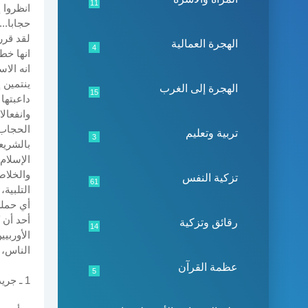
11
انظروا 
حجابا...
لقد قرر
الهجرة العمالية
4
انها خطو
انه الا
ينتمين 
الهجرة إلى الغرب
15
داعبتها
وانفعال
الحجاب 
تربية وتعليم
3
بالشريع
الإسلام
والخلاص
تزكية النفس
61
التلبية
أي حملن
أحد أن 
رقائق وتزكية
14
الأوربي
الناس، 
عظمة القرآن
5
1 ـ جريدة العلم , 24 غشت 1956 .