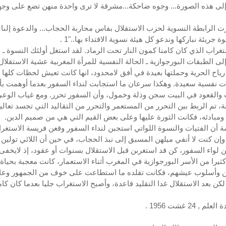
إلى هذه الصورة... وجوه ضاحكة...مشرقة لا ترى واحدة منهن تضع على وجه
ت الرابطة النسوية لحزب الاستقلال بفاس محاربة الحجاب... والدعوة إلىا
ة جريئة نباركها وندعو كل هيئة نسوية الاقتداء بها.."1 .
ستغراب الذي كان كامنا كمون النار تحت الرماد. لقد استغل أولئك النسوة ـ 
إلى الطبقات البورجوازية ـ الحالة النفسية للمرأة المغربية عشية الاستقلا
 رياح الحرية وحملتها بعيدة في أفق لامحدود، انها كانت تعيش لحظات كلها
ات نفسية سعيدة. وهكذا سرعان ما استجابت لنداء السفور بعدما أوهمت ب
والقعود في البيت سجن وذلة وخمول، وأن السفور تحرر. ومع غياب الوع
ة، تم الربط بين التحرر من المستعمر والتحرر من التقاليد التي تجسد تعالي
 ومبادئه، فكانت الثورة عليها وعلى بعض القيم التي هي من صميم الدين.
ة أن الفتيات والنسوة اللواتي استجبن لنداء السفور وقعن فريسة الاستغر
، وإن كنت لا أنفي ميلهن المسبق إلى نبذ الحجاب، في حين أن اللائي تولين 
 لواء السفور، كن قد استغربن قبل الاستقلال بسنوات أو عقود، إذ لايخفى
كثيرا من الأسر البورجوازية في المغرب أثناء الاستعمار، كانت معجبة بحياة
ين وأسلوب عيشهم، فكانت تقلده ما استطاعت على خوف من الجمهور وعا
لكن بعد الاستقلال غدا التقليد قاعدة، وأصبح الاستغراب جليا بعدما كان كامن