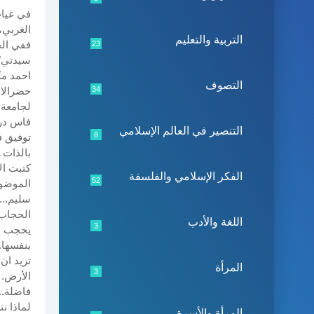
في غياب
الغربي،
التربية والتعليم
ففي الخ
23
سيدتي"،
احمد مك
التصوف
34
حضرالاج
لجامعة 
فاس درا
التنصير في العالم الإسلامي
8
توفيق ف
بالذات 
كتبت ال
الفكر الإسلامي والفلسفة
52
الموضوع
سليم...
الحجاب 
اللغة والأدب
3
يحجب عن
بنفسها.
تريد ان
المرأة
3
الأرض. إ
فاضلة..
لماذا ن
المرأة والأسرة