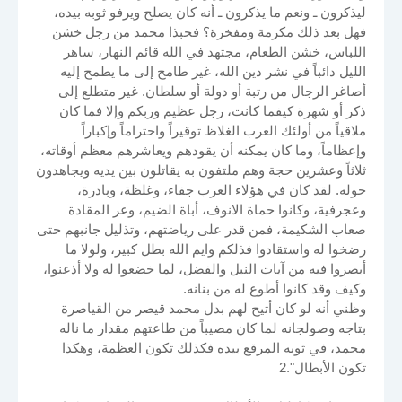
ليذكرون ـ ونعم ما يذكرون ـ أنه كان يصلح ويرفو ثوبه بيده،
فهل بعد ذلك مكرمة ومفخرة؟ فحبذا محمد من رجل خشن
اللباس، خشن الطعام، مجتهد في الله قائم النهار، ساهر
الليل دائباً في نشر دين الله، غير طامح إلى ما يطمح إليه
أصاغر الرجال من رتبة أو دولة أو سلطان. غير متطلع إلى
ذكر أو شهرة كيفما كانت، رجل عظيم وربكم وإلا فما كان
ملاقياً من أولئك العرب الغلاظ توقيراً واحتراماً وإكباراً
وإعظاماً، وما كان يمكنه أن يقودهم ويعاشرهم معظم أوقاته،
ثلاثاً وعشرين حجة وهم ملتفون به يقاتلون بين يديه ويجاهدون
حوله. لقد كان في هؤلاء العرب جفاء، وغلظة، وبادرة،
وعجرفية، وكانوا حماة الانوف، أباة الضيم، وعر المقادة
صعاب الشكيمة، فمن قدر على رياضتهم، وتذليل جانبهم حتى
رضخوا له واستقادوا فذلكم وايم الله بطل كبير، ولولا ما
أبصروا فيه من آيات النبل والفضل، لما خضعوا له ولا أذعنوا،
وكيف وقد كانوا أطوع له من بنانه.
وظني أنه لو كان أتيح لهم بدل محمد قيصر من القياصرة
بتاجه وصولجانه لما كان مصيباً من طاعتهم مقدار ما ناله
محمد، في ثوبه المرقع بيده فكذلك تكون العظمة، وهكذا
تكون الأبطال".2