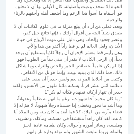
الحياة إلا سخف وعبث وأضلولة، كان الأولى بها أن لا تخلق.
فوا أسفاه ما أسوأ هذا الزعم وما أضعف أهله وأحقهم بالرثاء
والرحمة..
وبعد، فعلى مَن أراد أن يبلغ منزلة ما في علوم الكائنات أن لا
يصدق شيئاً البتة من أقوال أولئك ، فإنها نتائج جيل كفر،
وعصر جحود وإلحاد، وهي دليل على موت الأرواح في حياة
الأبدان، ولعل العالم لم ير قط رأياً أكفر من هذا وألأم.
وهل رأيتم قط معشر الإخوان أن رجلاً كاذباً يستطيع أن يوجد
ديناً، إن الرجل الكاذب لا يقدر أن يبني بيتاً من الطوب! فهو
إذا لم يكن عليماً بخصائص الجير والجص والتراب وما شاكل
ذلك، فما ذلك الذي يبنيه ببيت، وإنما هو تل من الأنقاض،
وكثيب من أخلاط المواد، نعم وليس جديراً أن يبقى على
دعائمه اثني عشر قرناً، يسكنه مائتا مليون من الأنفس، ولكنه
جدير أن تنهار أركانه فينهدم فكأنه لم يكن"1.
"وما كان محمد أخا شهوات، برغم ما اتهم به ظلماً وعدواناً،
وما أشد ما نجور ونخطئ إذا حسبناه رجلاً شهوياً، لا همّ له إلا
قضاء مآربه من الملاذ، كلا فما أبعد ما كان بينه وبين الملاذ أيا
كانت، لقد كان زاهداً متقشفاً في مسكنه، ومأكله، ومشربه،
وملبسه، وسائر أموره وأحواله. وكان طعامه عادة الخبز
والماء، وربما تتابعت الشهور ولم توقد بداره نار وانهم