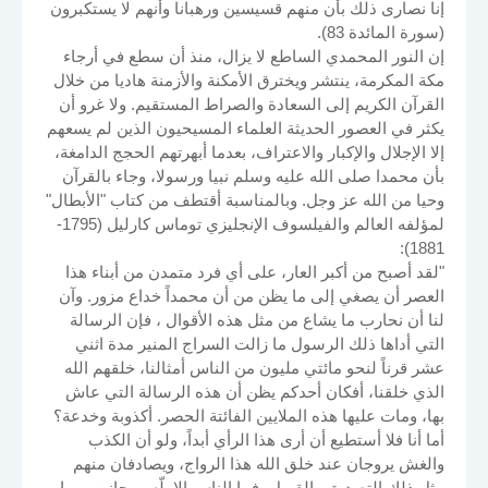
إنا نصارى ذلك بأن منهم قسيسين ورهبانا وأنهم لا يستكبرون
(سورة المائدة 83).
إن النور المحمدي الساطع لا يزال، منذ أن سطع في أرجاء
مكة المكرمة، ينتشر ويخترق الأمكنة والأزمنة هاديا من خلال
القرآن الكريم إلى السعادة والصراط المستقيم. ولا غرو أن
يكثر في العصور الحديثة العلماء المسيحيون الذين لم يسعهم
إلا الإجلال والإكبار والاعتراف، بعدما أبهرتهم الحجج الدامغة،
بأن محمدا صلى الله عليه وسلم نبيا ورسولا، وجاء بالقرآن
وحيا من الله عز وجل. وبالمناسبة أقتطف من كتاب "الأبطال"
لمؤلفه العالم والفيلسوف الإنجليزي توماس كارليل (1795-
1881):
"لقد أصبح من أكبر العار، على أي فرد متمدن من أبناء هذا
العصر أن يصغي إلى ما يظن من أن محمداً خداع مزور. وآن
لنا أن نحارب ما يشاع من مثل هذه الأقوال ، فإن الرسالة
التي أداها ذلك الرسول ما زالت السراج المنير مدة اثني
عشر قرناً لنحو مائتي مليون من الناس أمثالنا، خلقهم الله
الذي خلقنا، أفكان أحدكم يظن أن هذه الرسالة التي عاش
بها، ومات عليها هذه الملايين الفائتة الحصر. أكذوبة وخدعة؟
أما أنا فلا أستطيع أن أرى هذا الرأي أبداً، ولو أن الكذب
والغش يروجان عند خلق الله هذا الرواج، ويصادفان منهم
مثل ذلك التصديق والقبول، فما الناس إلا بلّه ومجانين، وما