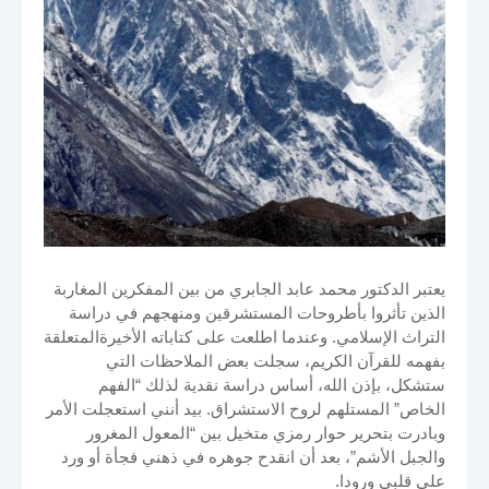
يعتبر الدكتور محمد عابد الجابري من بين المفكرين المغاربة
الذين تأثروا بأطروحات المستشرقين ومنهجهم في دراسة
التراث الإسلامي. وعندما اطلعت على كتاباته الأخيرةالمتعلقة
بفهمه للقرآن الكريم، سجلت بعض الملاحظات التي
ستشكل، بإذن الله، أساس دراسة نقدية لذلك “الفهم
الخاص” المستلهم لروح الاستشراق. بيد أنني استعجلت الأمر
وبادرت بتحرير حوار رمزي متخيل بين “المعول المغرور
والجبل الأشم”، بعد أن انقدح جوهره في ذهني فجأة أو ورد
على قلبي ورودا.