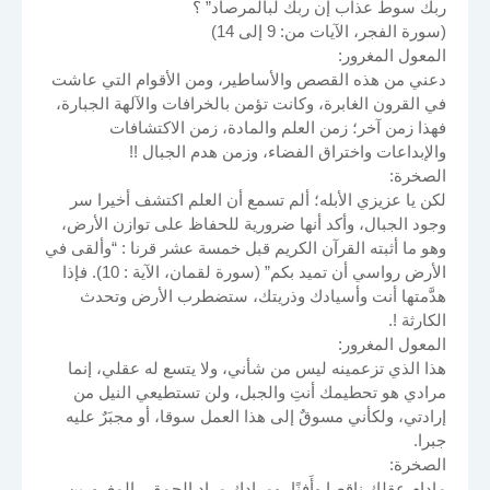
ربك سوط عذاب إن ربك لبالمرصاد” ؟
(سورة الفجر، الآيات من: 9 إلى 14)
المعول المغرور:
دعني من هذه القصص والأساطير، ومن الأقوام التي عاشت
في القرون الغابرة، وكانت تؤمن بالخرافات والآلهة الجبارة،
فهذا زمن آخر؛ زمن العلم والمادة، زمن الاكتشافات
والإبداعات واختراق الفضاء، وزمن هدم الجبال !!
الصخرة:
لكن يا عزيزي الأبله؛ ألم تسمع أن العلم اكتشف أخيرا سر
وجود الجبال، وأكد أنها ضرورية للحفاظ على توازن الأرض،
وهو ما أثبته القرآن الكريم قبل خمسة عشر قرنا : “وألقى في
الأرض رواسي أن تميد بكم” (سورة لقمان، الآية : 10). فإذا
هدَّمتها أنت وأسيادك وذريتك، ستضطرب الأرض وتحدث
الكارثة !.
المعول المغرور:
هذا الذي تزعمينه ليس من شأني، ولا يتسع له عقلي، إنما
مرادي هو تحطيمك أنتِ والجبل، ولن تستطيعي النيل من
إرادتي، ولكأني مسوقٌ إلى هذا العمل سوقا، أو مجبَرٌ عليه
جبرا.
الصخرة:
مادام عقلك ناقصا وأَفِنًا، ومرادك مراد الحمقى المغرورين،