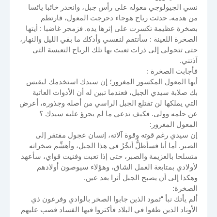
نسي الجيولوجي معوله على رأس جبل، وانحدر خائبا يائسا
من هدمه. حدثت رياح هوجاء دحرجت المعول، فارتطم
بصخرة عظيمة تكسرت على إثرها يده. فزمجر غاضبا : أيتها
الصخرة اللعينة : سأنتقم لنفسي وأدكك ما بقي الليل والنهار،
حتى تتحولي إلى ذرات تعبث بها تلك الرياح التعيسة التي
آذتني.
فأجابت الصخرة :
أيها المعول المكسور المغرور؛ إن سيدك استخدمك ليقيس
بك صلابة سيدي الجبل، فعندما تبين له أن الأدوات العاتية
التي يملكها لن تقتلع الجبل الراسي من أصله وجذوره، أعرض
عن حلمه وولى. فكيف تدعي ما لم يجرؤ عليه سيدك ؟
المعول المغرور:
إن سيدي رغم قوته وقوة آلاته، إنسان عجول مفتقر إلى
الصبر. أما أنا فسأظلُّ أنخُرُ في هذا الجبل، وأهشِّم صخراته
متسلحا بالعزيمة والصبر، حتى إذا تعبت وفنيت قواي، سأعهد
لأولادي بمتابعة العمل الشاق، وهؤلاء سيوصون أولادهم
وهكذا إلى أن يصبح الجبل أثرا بعد عين.
الصخرة:
ألم يأتك نبأ “ثمود الذين جابوا الصخر بالوادي وفرعون ذي
الأوتاد الذين طغوا في البلاد فأكثروا فيها الفساد فصب عليهم