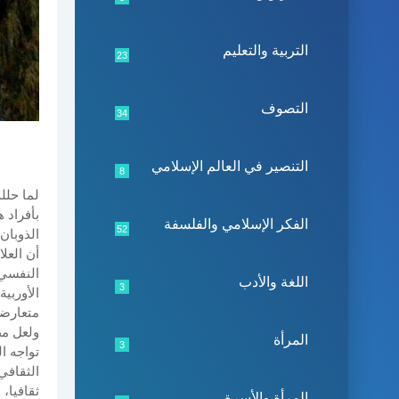
التربية والتعليم
23
التصوف
34
التنصير في العالم الإسلامي
8
بأفراد 
الفكر الإسلامي والفلسفة
52
الذوبان
أن العل
النفسي.
اللغة والأدب
3
الأوربي
متعارضت
ولعل مظ
المرأة
3
تواجه ا
الثقافي
ثقافيا،
المرأة والأسرة