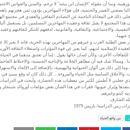
رهيبة. وبما أن مقولة "الإنسان ابن بيئته" لا ترحم، والسنن والقوانين الاجتم
لبا بصفتي القسر والحتمية، فإن هؤلاء المهاجرين يؤدون ثمن هجرتهم باهض
لى ذلك في المعاناة الناجمة عن التصادم الثقافي والعقدي في مجتمع اله
 هذا المجتمع لا يقبل ثقافة وعقيدة المهاجرين المسلمين، بل يستعمل آلي
النفسية، والاجتماعية، والثقافية، والقانونية، لدفعهم للتنكر لثقافتهم وعقيدت
خ عنهما،
ار بعض الطلبة العرب و غيرهم من المهاجرين بهذه الحرية، فانه لا يعبر إلا ع
قيدة الإسلامية لديهم، كما يعبر عن قوة المؤثرات واستعلاء الثقافة الأوربي
للثقافات الأخرى، وكأن لسان حالها يقول : إما أن تعتنق مذهبنا في الحياة،
ا . وممالا شك فيه أن مظاهر الخلاعة والإباحية الجنسية، والاختلاط الفاح
وما إلى ذلك من ألوان الحيوانية والبهيمية، بالإضافة إلى الإلحاد والاستهزا
ات، والأخلاق السامية مثل الحياء والمروءة… كل ذلك كان له وقع سيئ في
لذي جعلني لا أطمئن لكثير من معطيات هذه الحضارة، وأبحث في الدراسات
نقدها وإبراز عيوبها؛ فقرأت في هذا الشأن بعض مؤلفات أوزوالد شبنجلر وب
يه كينو وغيرهم.
لله الشارف
ات زمن الدراسة/ باريس 1979
ف
من واقع الحياة