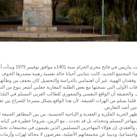
لما حللت بباريس في فاتح محرم الحرام سنة 1401ه مواف
هذا المجتمع الجديد، كانت تنتابني أحيانا حالة نفسية رهيبة مصدرها الخوف 
 وفقدان الهوية. غير أن اهتمامي بالدراسة والتحصيل كان يخفف من وطأتها
اقات الأولى التي نسجتها مع بعض الطلبة المغاربة جعلني أشعر بنوع من ال
 والحقيقة أن الواقع النفسي والشعوري للطالب العربي المسلم في البلدا
ة قلما يسلم من الهزات العنيفة، لأن هذا الواقع يشكل مسرحا للصراع بين ثق
ين أشد التعارض.
هر الحرية الفكرية و العقدية و الإباحية الجنسية، من بين المظاهر العنيفة 
لمهاجر المسلم وتتحداه، بل قد تحدث ، مع الزمن، شروخا خطيرة في كيانه
 والعقدي. إن هؤلاء المهاجرين المسلمين الذين يقيمون في مجتمعات تخت
 واجتماعيا، ودينيا عن مجتمعاتهم الأصلية، معرضون لا محالة لهزات وأزمات