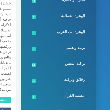
11
خطيرة و
تتسم غا
حيث يتج
الهجرة العمالية
4
خاصة أن
الإكراه 
للانسلا
الهجرة إلى الغرب
15
أما انبه
ضعف الع
ورفضها 
تربية وتعليم
3
ترحل عن
والعري، 
بالديان
تزكية النفس
61
الأمر ا
اهتمت ب
شو ورون
رقائق وتزكية
14
د.عبد ا
من مذكر
عظمة القرآن
5
التصني