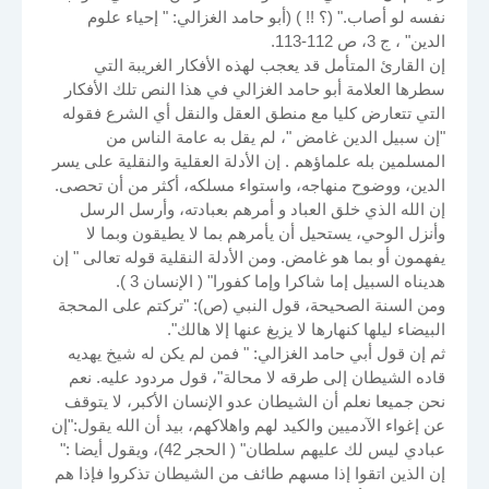
نفسه لو أصاب." (؟ !! ) (أبو حامد الغزالي: " إحياء علوم
الدين" ، ج 3، ص 112-113.
إن القارئ المتأمل قد يعجب لهذه الأفكار الغريبة التي
سطرها العلامة أبو حامد الغزالي في هذا النص تلك الأفكار
التي تتعارض كليا مع منطق العقل والنقل أي الشرع فقوله
"إن سبيل الدين غامض "، لم يقل به عامة الناس من
المسلمين بله علماؤهم . إن الأدلة العقلية والنقلية على يسر
الدين، ووضوح منهاجه، واستواء مسلكه، أكثر من أن تحصى.
إن الله الذي خلق العباد و أمرهم بعبادته، وأرسل الرسل
وأنزل الوحي، يستحيل أن يأمرهم بما لا يطيقون وبما لا
يفهمون أو بما هو غامض. ومن الأدلة النقلية قوله تعالى " إن
هديناه السبيل إما شاكرا وإما كفورا" ( الإنسان 3 ).
ومن السنة الصحيحة، قول النبي (ص): "تركتم على المحجة
البيضاء ليلها كنهارها لا يزيغ عنها إلا هالك".
ثم إن قول أبي حامد الغزالي: " فمن لم يكن له شيخ يهديه
قاده الشيطان إلى طرقه لا محالة"، قول مردود عليه. نعم
نحن جميعا نعلم أن الشيطان عدو الإنسان الأكبر، لا يتوقف
عن إغواء الآدميين والكيد لهم واهلاكهم، بيد أن الله يقول:"إن
عبادي ليس لك عليهم سلطان" ( الحجر 42)، ويقول أيضا :"
إن الذين اتقوا إذا مسهم طائف من الشيطان تذكروا فإذا هم