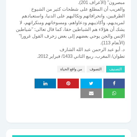
مبصرون" (الأعراف 201).
والغريب أن المطلع على شطحات كثير من الشيوخ
الطرقيين، وانحرافاتهم وتكالبهم على الدنيا، واستعبادهم
لمريديهم، وأكاذيبهم ودعاواهم، ومسوخاتهم ومنكراتهم، لا
يشك أن هؤلاء هم الشياطين حقا، كما قال تعالى: "شياطين
الإنس والجن يوحي بعضهم إلى بعض زخرف القول غرورا"
(الأنعام 113).
د. أبو عبد الرحمن عبد الله الشارف
تطوان/ المغرب، ربيع الثاني 1433/ فبراير 2012.
التصنيف
التصوف
من واقع الحياة