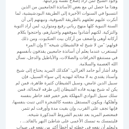
وجود الشيخ لمن أراد إصلاح نفسه وتزكيتها.
وهذا ما حصل لي مع بعض الأساتذة الجامعيين من الذين
انتسبوا في السنوات الأخيرة إلى الطريقة البودشيشية، لما
أنكرت عليهم تعلقهم بالطريقة الصوفية، ونبهتهم إلى أن
السنة النبوية كلها منهج رباني رفيع ومتوازن، لمن أراد التوبة
والتزكية. لكنهم أشادوا بموقفهم واختيارهم، واحتجوا بكلام
أركانه أوهى وأضعف من أركان بيت العنكبوت. ومن ذلك
قولهم: "من لا شيخ له فالشيطان شيخه" !! وإن المرء
ليستغرب عندما يعلم أن أساتذة جامعيين يقذفون بأنفسهم
في مستنقع الخرافات والضلالات، والأباطيل والدجل، نسأل
الله العصمة والسلامة.
وقد أشار أبو حامد الغزالي: "فكذلك المريد يحتاج إلى شيخ
وأستاذ يقتدي به لا محالة ليهديه إلي سواء السبيل، فإن
سبيل الدين غامض، وسبل الشيطان كثيرة ظاهرة، فمن لم
يكن له شيخ يهديه قاده الشيطان إلى طرقه لامحالة، فمن
سلك سبيل البوادي المهلكة بغير خفير فقد خاطر بنفسه
وأهلكها، ويكون المستقل بنفسه كالشجرة التي تنبت بنفسها،
فإنها تجف على القرب، وإن بقيت مدة وأورقت لم تثمر.
فمعتصم المريد بعد تقديم الشروط المذكورة شيخه.
فليتمسك به تمسك الأعمى على شاطئ النهر بالقائد... ،
وليعلم أن نفعه في خطئه لو أخطأ أكثر من نفعه في صواب