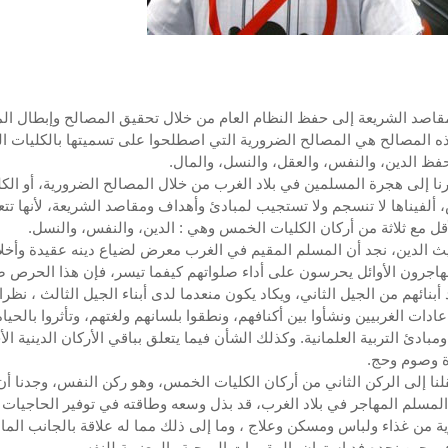
اصد الشريعة إلى حفظ النظام العام من خلال تحقيق المصالح وإبطال ال
ه المصالح هي المصالح الضرورية التي اصطلحوا على تسميتها بالكليات 
فظ الدين، والنفس، والعقل، والنسل، والمال.
رنا إلى هجرة المسلمين في بلاد الغرب من خلال المصالح الضرورية، أو الك
ألفيناها لا تنسجم ولا تستجيب لمبادئ وأهداف ومقاصد الشريعة، لأنها تت
قل مع ثلاثة من أركان الكليات الخمس وهي : الدين، والنفس، والنسل.
 الدين، نجد أن المسلم المقيم في الغرب معرض لضياع دينه عقيدة وأخلاقا
هاجرون الأوائل يحرسون على أداء صلواتهم كيفما تيسر، فإن هذا الحرص
أبنائهم من الجيل الثاني، ويكاد يكون منعدما لدى أبناء الجيل الثالث ، نظرا 
ادات الغربيين ونشأوا بين أكنافهم، ونطقوا بلسانهم ولغتهم، وتأثروا بالحياة
ومبادئ التربية العلمانية. وكذلك الشأن فيما يتعلق بباقي الأركان الدينية ال
ة وصوم وحج.
تقلنا إلى الركن الثاني من أركان الكليات الخمس، وهو ركن النفس، وجدنا أن
المسلم المهاجر في بلاد الغرب، قد بذل وسعه وطاقته في توفير الحاجيات
ة من غذاء ولباس ومسكن وعلاج ، وما إلى ذلك مما له علاقة بالجانب الم
في حين نجده فد استهان بالمقومات الروحية والمعنوية للنفس.