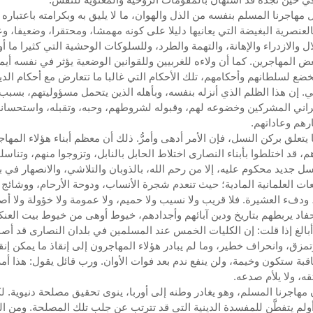
ل مهاجرنا المسلم بنفسه من الذل والهوان، ما لا يليق به وبكرامته باعتباره
لعنصرية البغيضة التي يعانيها دليلا على كونه مهمشا، ومحتقرا، وضعيفا، 
ال والازدراء والإهانة، والتهمة والطرد، وللسلوكات الوحشية التي كثيرا ما أ
عض المهاجرين. كما أن ولاءه للغربيين وللقوانين الوضعية يؤثر في نفسه أيما 
ضع لسلطانهم وأحكامهم، تلك الأحكام التي غالبا ما تتعارض مع أحكام الدي
ي. إن هذا الظلم الذي أنزله بنفسه، وبأهله الذين يتحمل مسؤوليتهم، بسبب 
اني المشركين وخضوعه لهم، وقبوله لشروطهم، وحبه، وتقبله، واستحسانه
رهم وعاداتهم.
ا يتعلق بركن النسل، فإن الأمر أدهى وأمرُّ. ذلك أن معظم أبناء هؤلاء المها
، قد اختلطوا بأبناء النصارى اختلاط الحابل بالنابل، وتزوجوا منهم، وتناسلو
ل جديد محكوم عليه، إلا من رحم الله، بالذوبان والتلاشي، والانصهار في ب
ات العلمانية المادية؛ حيث تنعدم شجرة الأنساب، ودوحة الأرحام، ووشائج
، ودفء العشيرة. فلا قريب ولا نسيب ولا حميم، ولا عمومة ولا خؤولة ولا أصه
أحفاد يربطهم بتاريخ ودين آبائهم وأجدادهم، خيوط أوهى من خيوط بيت العن
الغ إذا قلت: إن الكليات الخمس عند المسلمين في بلدان النصارى قد أصاب
مزق، وانحراف خطير، وما لم يبادر هؤلاء المهاجرون إلى إنقاذ ما يمكن إنق
اقبة ستكون وخيمة، ولن ينفع ندم بعد فوات الأوان. ورب قائل يقول: هذا أمر
قه، ولا يلأم صدعه.
 مهاجرنا المسلم، وهو يغادر وطنه إلى أوربا، ينوى تحقيق مصلحة دنيوية. ل
ولم يتفطَّن للمفسدة الدينية التي قد تترتب عن جلب تلك المصلحة. ومن ال