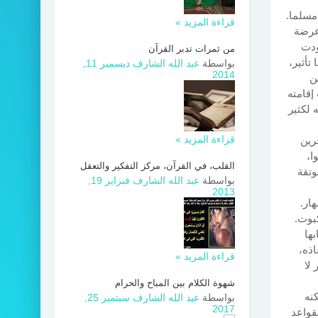
 مسلما.
قراءة المزيد »
وعرضة
ودت
من ثمرات تدبر القرآن
تأثير،
بواسطة
عبد الله الشارف
ديسمبر 11,
2014
ن
إقامته
 لكثير
قراءة المزيد »
جرين
ا،
القلب، في القرآن، مركز التفكير والتعقل
وتقة
بواسطة
عبد الله الشارف
فبراير 19,
2013
ار.
كبوت.
ها
اذه،
قراءة المزيد »
 لا
شهوة الكلام بين المباح والحرام
كنه
بواسطة
عبد الله الشارف
سبتمبر 25,
2017
قواعد