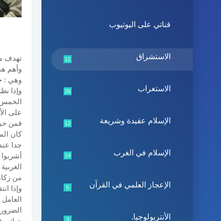
قناتي على اليوتيوب
الاستشراق
تهدف مق
11
وأهم هذ
وهي : ح
الاستغراب
وإذا نظ
26
الخمس، 
على الأ
الإسلام عقيدة وشريعة
فمن حيث
12
كان الم
جدا عند 
الإسلام في الغرب
أشربوا ع
14
الغربية 
من زكا
الإعجاز العلمي في القرآن
وإذا ان
5
العامل 
الضروري
الأنتربولوجيا.
3
حياته، 