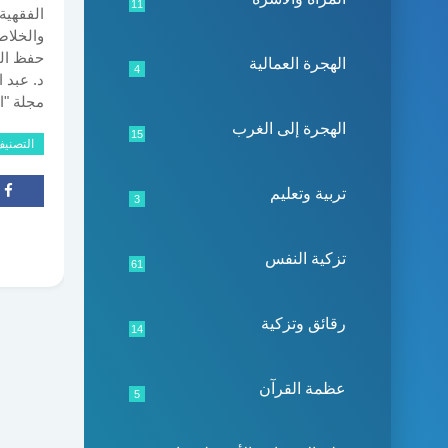
11
الفقهية
والخلاص
حفظ الد
الهجرة العمالية
4
د. عبد 
مجلة "النور"، عدد 58
الهجرة إلى الغرب
15
التصني
تربية وتعليم
3
تزكية النفس
61
رقائق وتزكية
14
عظمة القرآن
5