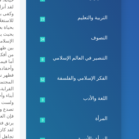
لقد أنز
وكفى با
التربية والتعليم
23
للاستغل
بحياة ب
بحيث يخ
التصوف
34
الإسلام
بين ظهر
من أفكا
التنصير في العالم الإسلامي
8
أما فيم
وأحفادهم
فظهر نس
الفكر الإسلامي والفلسفة
52
المجتمع
القرابة
أبناء و
اللغة والأدب
3
ولست أب
تصدع وت
فإن الع
المرأة
3
يرتق فت
لقد كان
تجاهل أ
المرأة والأسرة