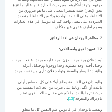
ذوقهم، وتوقد أفكارهم. ومن حيث العبارة فإنها غالبا ما تنزع
نحو الإيجاز؛ حيث يقتصر المعنى على ما هو ضروري من
الألفاظ، وعلى اللفظة الواحدة بدلا من الألفاظ المتعددة
المترددة على معنى واحد. كما قد يتوسل في هذه العبارات
بسجع لطيف عفوي غير متكَلَّف.
2
. مظاهر الوجدان في لغة الرقائق
1.2. تمهيد لغوي واصطلاحي:
"وجد فلان يجد وجدا : حزن. وجد عليه موجدة : غضب. وجد به
وجدا : أحبه. وجد مطلوبه وجدا ووجودا ووجدانا : أدركه...
والوُجد : اليسار والسعة. وتواجد فلان : أرى من نفسه وجدة...
والوجدان في الفلسفة يطلق أولا على كل إحساس أولي
باللذة أو الألم، وثانيا على ضرب من الحالات النفسية من
حيث تأثرها باللذة أو الألم في مقابل حالات أخرى تمتاز
بالإدراك والمعرفة"
[13]
.
ويقصد بالوجدان في قاموس علم النفس كل ما يتعلق