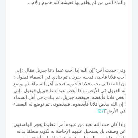
واللذة التي من لم يظفر بها فعيشه كله هموم وآلام...
وفي حديث آخر: "إن الله إذا أحب عبدا دعا جبريل فقال : إني
أحب فلانا فأحبه، فيحبه جبريل، ثم ينادي في السماء فيقول :
إن الله تعالى يحب فلانا فأحبوه، فيحبه أهل السماء، ثم يوضع
له القبول في الأرض، وإذا أبغض عبدا دعا جبريل فيقول : إني
أبغض فلانا فأبغضه، فيبغضه جبريل، ثم ينادي في أهل السماء
: إن الله يبغض فلانا فأبغضوه، فيبغضونه، ثم توضع له البغضاء
في الأرض"
[27]
.
وإذا كان حب الله لعبد من عبيده أمرا عظيما يعجز الواصفون
عن وصفه، بل يستحيل عليهم الإحاطة به لكونه متعلقا بذاته
العلية، فإن حب العبد لربه قد تستطيع العبارة أن تترجمه