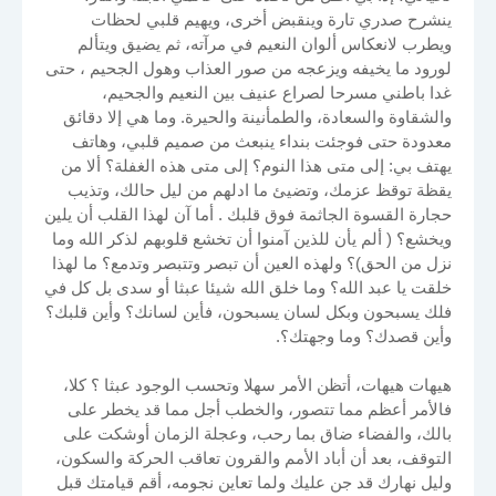
ينشرح صدري تارة وينقبض أخرى، ويهيم قلبي لحظات
ويطرب لانعكاس ألوان النعيم في مرآته، ثم يضيق ويتألم
لورود ما يخيفه ويزعجه من صور العذاب وهول الجحيم ، حتى
غدا باطني مسرحا لصراع عنيف بين النعيم والجحيم،
والشقاوة والسعادة، والطمأنينة والحيرة. وما هي إلا دقائق
معدودة حتى فوجئت بنداء ينبعث من صميم قلبي، وهاتف
يهتف بي: إلى متى هذا النوم؟ إلى متى هذه الغفلة؟ ألا من
يقظة توقظ عزمك، وتضيئ ما ادلهم من ليل حالك، وتذيب
حجارة القسوة الجاثمة فوق قلبك . أما آن لهذا القلب أن يلين
ويخشع؟ ( ألم يأن للذين آمنوا أن تخشع قلوبهم لذكر الله وما
نزل من الحق)؟ ولهذه العين أن تبصر وتتبصر وتدمع؟ ما لهذا
خلقت يا عبد الله؟ وما خلق الله شيئا عبثا أو سدى بل كل في
فلك يسبحون وبكل لسان يسبحون، فأين لسانك؟ وأين قلبك؟
وأين قصدك؟ وما وجهتك؟.
هيهات هيهات، أتظن الأمر سهلا وتحسب الوجود عبثا ؟ كلا،
فالأمر أعظم مما تتصور، والخطب أجل مما قد يخطر على
بالك، والفضاء ضاق بما رحب، وعجلة الزمان أوشكت على
التوقف، بعد أن أباد الأمم والقرون تعاقب الحركة والسكون،
وليل نهارك قد جن عليك ولما تعاين نجومه، أقم قيامتك قبل