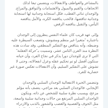
بالمشاعر والعواطف والانفعالات، ويتضمن تبعا لذلك
الاتجاهات والقيم والميول والاهتمامات والتوافق والمزاج.
والوجدان ثنائي القطب، فكل استجابة وجدانية لها استجابة
وجدانية تناقضها، فالحب يناقضه الكره، والأمل يناقضه
اليأس، والتقبل يناقضه الرفض.
وإلى عهد قريب كان علماء النفس ينظرون إلى الوجدان
باعتباره "متغيرا غير منظم ومشوش، وتصعب السيطرة عليه
وضبطه، وأنه يتناقض مع التفكير المنطقي. وقد سادت هذه
النظرة منذ القرن الثامن عشر، وسميت بـ"حركة العقلنة"
التي لا ترى للوجدان دورا يذكر في نجاح الفرد، وأن حياته
ستكون أفضل لو تم تحكيم عقله وعزل انفعالاته، وحتى لا
تشوش على التفكير السليم. وأن الانفعالات تعكس صورة غير
حضارية للفرد.
وتتضمن الخبرة الانفعالية الوجدان السلبي والوجدان
الإيجابي. فالوجدان السلبي بعد مزاجي، يتصف بأنه مؤلم
مزعج، ويسبب نظرة سلبية للشخص عن ذاته. ويتكون
الواجدان السلبي المرتفع من حالات وجدانية سلبية واسعة،
مثل الخوف والعصبية والغضب والشعور بالذنب والازدراء