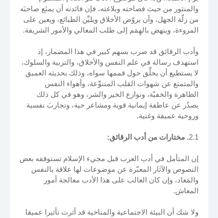
والمنثور من حيث فصاحته وبلاغته، فإن فائدته أن يمنَع صاحبَه
من زلّة الجهل، وأن يروّض الأخلاق ويليِّن الطبائع، ويعين على
المروءة، وينهض بالهِمَم إلى طلب المعالي والأمور الشريفة.
وأدب الرقائق قد ضرب بسهم كبير في هذا المضمار، إذ
استهدف رسالة في علم النفس والأخلاق، والتربية والسلوك،
لا يستطيع أن يحلِّق حول قممها سواه، وذلك بحديثه العميق
والمتمتع عن شهوات القلب المتنوِّعة، وأهواء النفس
الظاهرة والخفيّة، ونوازع الخير والشر، وهو في كل ذلك
يصدُر عن عاطفة إيمانية قوية ومشاعر حية، وتجاربَ نفسية
وروحية عميقة وغنية.
2.1
. مختارات من أدب الرقائق:
إن المتأمل في أدب العرب قبل مجيء الإسلام تستوقفه بعض
النصوص والآثار المعبّرة عن موضوعات لها علاقة بالنفس
والمَعاد، وإن كان الغالب على هذا الأدب معالجة أمور
المعاش.
ولا شك أن البيئة الاجتماعية والمناخية قد أثرت تأثيرا عميقا