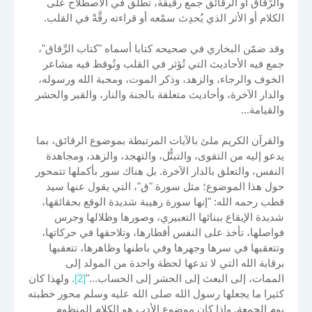
والرِّقاق أو الرقائق جمع رقيقة، تطلق في الاصطلاح على
الكلام أو الأثر الذي يُحدِث سمْعه أو قراءته رقَّةً في القلب.
وقد ضمّن البخاري في صحيحه كتابا أسماه "كتاب الرِّقاق"،
جمع فيه الأحاديث التي تُؤثر في القلب وتُوقظ فيه مشاعر
الخوف والرجاء، والزهد، وذكر الموت، ومحبة الله ورسوله،
والدار الآخرة، وأحاديث متعلقة بالجنة والنار، والقبر والحشر
والقيامة...
والقرآن الكريم ملئ بالآيات المرتبطة بموضوع الرقائق، بما
يدعو إليه من التقوى، والتبتُّل، والتهجد، والزهد، ومجاهدة
النفس، والتعلق بالدار الآخرة. بل هناك سور بأكملها تتمحور
حول هذا الموضوع؛ مثل سورة "ق"، التي يقول عنها سيد
قطب رحمه الله: "إنها سورة رهيبة شديدة الوقع بحقائقها،
شديدة الإيقاع ببنائها التعبيري، وصورها وظلالها وجرس
فواصلها، تأخذ على النفس أقطارها، وتلاحقها في حركاتها،
وتتعقبها في سرها وجهرها وفي باطنها وظاهرها، تتعقبها
برقابة الله التي لا تدعها لحظة واحدة من المولد إلى
الممات، إلى البعث إلى الحشر إلى الحساب..."
[2]
. ولهذا كان
كثيرا ما يجعلها رسول الله صلى الله عليه وسلم محور خطبته
يوم الجمعة. وإذا كان موضوع الأدب هو الكلام المنظوم