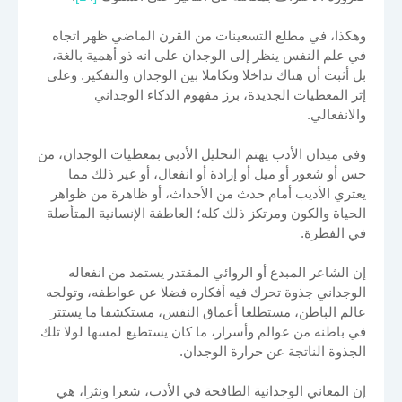
وهكذا، في مطلع التسعينات من القرن الماضي ظهر اتجاه
في علم النفس ينظر إلى الوجدان على انه ذو أهمية بالغة،
بل أثبت أن هناك تداخلا وتكاملا بين الوجدان والتفكير. وعلى
إثر المعطيات الجديدة، برز مفهوم الذكاء الوجداني
والانفعالي.
وفي ميدان الأدب يهتم التحليل الأدبي بمعطيات الوجدان، من
حس أو شعور أو ميل أو إرادة أو انفعال، أو غير ذلك مما
يعتري الأديب أمام حدث من الأحداث، أو ظاهرة من ظواهر
الحياة والكون ومرتكز ذلك كله؛ العاطفة الإنسانية المتأصلة
في الفطرة.
إن الشاعر المبدع أو الروائي المقتدر يستمد من انفعاله
الوجداني جذوة تحرك فيه أفكاره فضلا عن عواطفه، وتولجه
عالم الباطن، مستطلعا أعماق النفس، مستكشفا ما يستتر
في باطنه من عوالم وأسرار، ما كان يستطيع لمسها لولا تلك
الجذوة الناتجة عن حرارة الوجدان.
إن المعاني الوجدانية الطافحة في الأدب، شعرا ونثرا، هي