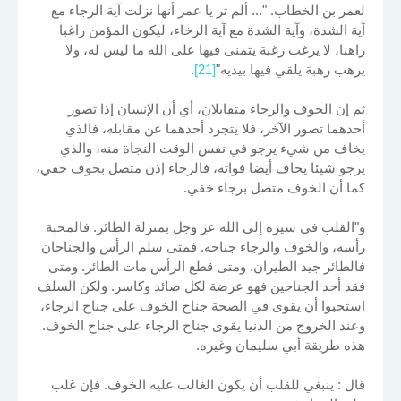
لعمر بن الخطاب. "... ألم تر يا عمر أنها نزلت آية الرجاء مع
آية الشدة، وآية الشدة مع آية الرخاء، ليكون المؤمن راغبا
راهبا، لا يرغب رغبة يتمنى فيها على الله ما ليس له، ولا
يرهب رهبة يلقي فيها بيديه"
[21]
.
ثم إن الخوف والرجاء متقابلان، أي أن الإنسان إذا تصور
أحدهما تصور الآخر، فلا يتجرد أحدهما عن مقابله، فالذي
يخاف من شيء يرجو في نفس الوقت النجاة منه، والذي
يرجو شيئا يخاف أيضا فواته، فالرجاء إذن متصل بخوف خفي،
كما أن الخوف متصل برجاء خفي.
و"القلب في سيره إلى الله عز وجل بمنزلة الطائر. فالمحبة
رأسه، والخوف والرجاء جناحه. فمتى سلم الرأس والجناحان
فالطائر جيد الطيران. ومتى قطع الرأس مات الطائر. ومتى
فقد أحد الجناحين فهو عرضة لكل صائد وكاسر. ولكن السلف
استحبوا أن يقوى في الصحة جناح الخوف على جناح الرجاء،
وعند الخروج من الدنيا يقوى جناح الرجاء على جناح الخوف.
هذه طريقة أبي سليمان وغيره.
قال : ينبغي للقلب أن يكون الغالب عليه الخوف. فإن غلب