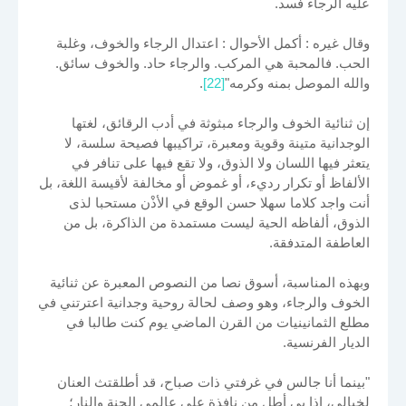
عليه الرجاء فسد.
وقال غيره : أكمل الأحوال : اعتدال الرجاء والخوف، وغلبة
الحب. فالمحبة هي المركب. والرجاء حاد. والخوف سائق.
والله الموصل بمنه وكرمه"
[22]
.
إن ثنائية الخوف والرجاء مبثوثة في أدب الرقائق، لغتها
الوجدانية متينة وقوية ومعبرة، تراكيبها فصيحة سلسة، لا
يتعثر فيها اللسان ولا الذوق، ولا تقع فيها على تنافر في
الألفاظ أو تكرار رديء، أو غموض أو مخالفة لأقيسة اللغة، بل
أنت واجد كلاما سهلا حسن الوقع في الأذْن مستحبا لذى
الذوق، ألفاظه الحية ليست مستمدة من الذاكرة، بل من
العاطفة المتدفقة.
وبهذه المناسبة، أسوق نصا من النصوص المعبرة عن ثنائية
الخوف والرجاء، وهو وصف لحالة روحية وجدانية اعترتني في
مطلع الثمانينيات من القرن الماضي يوم كنت طالبا في
الديار الفرنسية.
"بينما أنا جالس في غرفتي ذات صباح، قد أطلقتث العنان
لخيالي، إذا بي أطل من نافذة على عالمي الجنة والنار؛