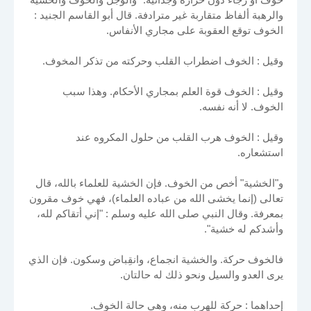
والرهبة ألفاظ متقاربة غير مترادفة. قال أبو القاسم الجنيد :
الخوف توقع العقوبة على مجاري الأنفاس.
وقيل : الخوف اضطراب القلب وحركته من تذكر المخوف.
وقيل : الخوف قوة العلم بمجاري الأحكام. وهذا سبب
الخوف. لا أنه نفسه.
وقيل : الخوف هرب القلب من حلول المكروه عند
استشعاره.
و"الخشية" أخص من الخوف. فإن الخشية للعلماء بالله، قال
تعالى (إنما يخشى الله من عباده العلماء)، فهي خوف مقرون
بمعرفة. وقال النبي صلى الله عليه وسلم : "إني أتقاكم لله،
وأشدكم له خشية".
فالخوف حركة. والخشية انجماع، وانقِباض وسكون. فإن الذي
يرى العدو والسيل ونحو ذلك له حالتان.
إحداهما : حركة للهرب منه، وهي حالة الخوف.