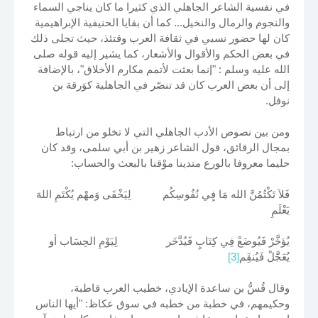
في نفسية الشاعر الجاهلي الذي كثيرا ما كان يناجي السماء
والنجوم والرمال والنخيل... كما أن بقايا الحنيفية الإبراهيمية
كان لها حضور نسبي في ثقافة العرب وقتئذ، حيث تجلى ذلك
في بعض الحكم والأقوال والأشعار، كما يشير إليه قوله صلى
الله عليه وسلم : "إنما بعثت لأتمم مكارم الأخلاق"، بالإضافة
إلى أن بعض العرب كان قد تنصّر في الجاهلية كوَرقة بن
نوفل.
ومن بين نصوص الأدب الجاهلي التي لا تخلو من ارتباط
بمجال الرقائق، قول الشاعر زهير بن أبي سلمى، وقد كان
حليما معروفا بالورع متدينا موْقنا بالبعث والحساب:
فَلاَ تَكْتُمُنَّ الله مَا فٍي نُفُوسِكُم لِيَخْفَى وَمهْم يُكْتَمِ اللهَ
يَعْلَمِ
يُؤخَّرْ فَيُوضَعْ فِي كِتَابٍ فَيُدَّخَر لِيَوْمِ الحِسَاب أو
يُعَجََّلْ فَيُنقَِم
[3]
وقال قُسُّ بن ساعدة الإيادي، خطيب العرب قاطبة،
وحكيمهم، في خطبة من خطبه في سوق عكاظ: "أيها الناس