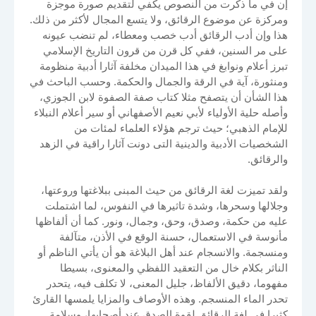
إن في ما ذكرت من النصوص يكفي لتقديم صورة موجزة
ومركزة عن موضوع الرقائق، ولا يتسع المجال لأكثر من ذلك.
هذا وإن أدب الرقائق أدب خصب ومعطاء، لم تنضب عيونه
على مر السنين، ففي كل قرن من قرون التاريخ الإسلامي
تبرز أعلام ونوابغ في هذا الميدان مخلفة آثارا أدبية منظومة
ومنثورة، آية في الرقة والجمال والحكمة. وحسب الباحث في
هذا الشأن أن يتصفح مثلا كتاب صفة الصفوة لابن الجوزي،
وأصله حلية الأولياء لأبي نعيم الأصفهاني أو سير أعلام النبلاء
للإمام الذهبي؛ حيث ترجم هؤلاء العلماء لمئات من
الشخصيات الأدبية والدينية التى دونت آثارا راقية في الزهد
والرقائق.
ولقد تميزت لغة الرقائق من حيث المبنى ببلاغتها وروعتها،
وجلالها وسحرها، وشدة تاثيرها في النفوس، لما اشتملت
عليه من حكمة، وصدق، وحق، وجمال، ونور. كما أن ألفاظها
مأنوسة في الاستعمال، حسنة الوقع في الأذن، متآلفة
ومنسجمة. والانسجام عند أهل البلاغة هو أن يأتي الناظم أو
الناثر بكلام خال من التعقيد اللفظي والمعنوى، بسيطا
مفهوما، دقيق الألفاظ، جليل المعنى، لا تكلف فيه، يتحدر
تحدر الماء المنسجم. وهذه الأوصاف والمزايا يلمسها القارئ
كثيرا في لغة الرقائق لقوة الصدق عند أصحابها، وسلامة