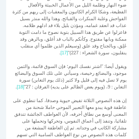
ضوء النهار وظلمة الليل من الأعمال الخبيثة والأفعال
الفظيعة، وشكا الكرام الكاتبون والمعقبات إلى ربهم من كثرة
الفواحش وغلبة المنكرات والقبائح. وهذا والله منذر بسيل
عذاب قد انعقد غمامه، ومؤذن بليل بلاء قد ادلهم ظلامه.
فاعزلوا عن طريق هذا السبيل بتوبة نصوح ما دامت التوبة
ممكنة وبابها مفتوح. وكأنكم بالباب قد أغلق، وبالرهن وقد
غَلِق، وبالجناح وقد علق (وسيعلم الذين ظلموا أي منقلب
ينقلبون، سورة الشعراء : 227)"
[17]
.
ويقول أيضا: "اشتر نفسك اليوم؛ فإن السوق قائمة، والثمن
موجود، والبضائع رخيصة، وسيأتي على تلك السوق والبضائع
يوم لا تصل فيه إلى قليل ولا كثير (ذلك يوم التغابن) سورة
التغابن : 9، (ويوم يعض الظالم على يديه) الفرقان : 27"
[18]
.
إن هذه النصوص الثلاثة تفيض حيوية وصدقا، كما تنطوي على
عاطفة قوية يبدو معها التعبير الموحي حاملا شحنة من
المعنى أوسع من نطاق أحرفه، لأن العواطف الجائشة تتدفق
تلقائيا، وتنفذ إلى أعماق النفوس، وتحركها وتحملها على
مشاركة الكاتب في وجدانه. ثم إن العاطفة المشعة من
كلمات هذه النصوص من نوع العواطف السامية التي تسهم