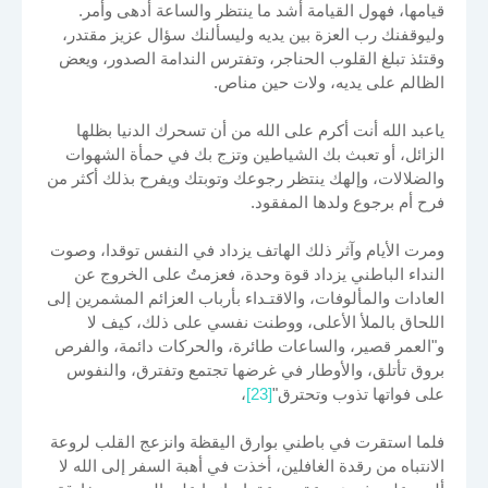
قيامها، فهول القيامة أشد ما ينتظر والساعة أدهى وأمر.
وليوقفنك رب العزة بين يديه وليسألنك سؤال عزيز مقتدر،
وقتئذ تبلغ القلوب الحناجر، وتفترس الندامة الصدور، ويعض
الظالم على يديه، ولات حين مناص.
ياعبد الله أنت أكرم على الله من أن تسحرك الدنيا بظلها
الزائل، أو تعبث بك الشياطين وتزج بك في حمأة الشهوات
والضلالات، وإلهك ينتظر رجوعك وتوبتك ويفرح بذلك أكثر من
فرح أم برجوع ولدها المفقود.
ومرت الأيام وآثر ذلك الهاتف يزداد في النفس توقدا، وصوت
النداء الباطني يزداد قوة وحدة، فعزمتُ على الخروج عن
العادات والمألوفات، والاقتـداء بأرباب العزائم المشمرين إلى
اللحاق بالملأ الأعلى، ووطنت نفسي على ذلك، كيف لا
و"العمر قصير، والساعات طائرة، والحركات دائمة، والفرص
بروق تأتلق، والأوطار في غرضها تجتمع وتفترق، والنفوس
على فواتها تذوب وتحترق"
[23]
،
فلما استقرت في باطني بوارق اليقظة وانزعج القلب لروعة
الانتباه من رقدة الغافلين، أخذت في أهبة السفر إلى الله لا