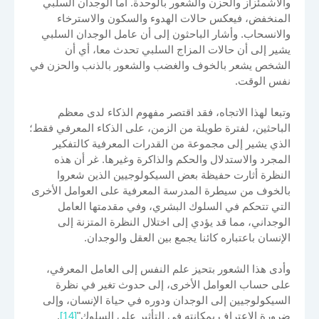
والاشمئزاز والحزن والشعور بالوحدة. أما الوجدان السلبي
المنخفض، فيعكس حالات الهدوء والسكون والاسترخاء
والانسحاب. وأشار الباحثون إلى أن عامل الوجدان السلبي
يشير إلى أن حالات المزاج السلبي تحدث معا، أي أن
الشخص يشعر بالخوف والغضب والشعور بالذنب والحزن في
نفس الوقت.
وتبعا لهذا الاتجاه، فقد اقتصر مفهوم الذكاء لدى معظم
الباحثين، لفترة طويلة من الزمن، على الذكاء المعرفي فقط؛
الذي يشير إلى مجموعة من القدرات المعرفية كالتفكير
المجرد والاستدلال والحكم والذاكرة وغيرها. غر أن هذه
النظرة أثارت حفيظة بعض السيكولوجيين الذين شعروا
بالخوف من سيطرة المدرسة المعرفية على العوامل الأخرى
التي تتحكم في السلوك البشري، وفي مقدمتها العامل
الوجداني، مما قد يؤدي إلى اختلال النظرة المتزنة إلى
الإنسان باعتباره كائنا يجمع بين العقل والوجدان.
وأدى هذا الشعور بتحيز علم النفس إلى العامل المعرفي،
على حساب العوامل الأخرى، إلى حدوث تغير في نظرة
السيكولوجيين إلى الوجدان ودوره في حياة الإنسان، وإلى
ضرورة الاعتراف بمكانته في التأثير على السلوك"
[14]
.