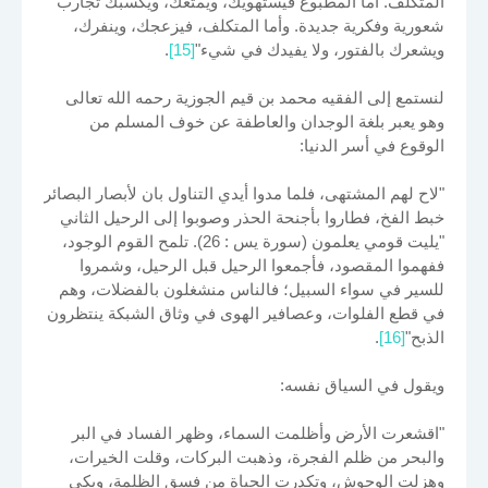
المتكلف. أما المطبوع فيستهويك، ويمتعك، ويكسبك تجارب
شعورية وفكرية جديدة. وأما المتكلف، فيزعجك، وينفرك،
ويشعرك بالفتور، ولا يفيدك في شيء"
[15]
.
لنستمع إلى الفقيه محمد بن قيم الجوزية رحمه الله تعالى
وهو يعبر بلغة الوجدان والعاطفة عن خوف المسلم من
الوقوع في أسر الدنيا:
"لاح لهم المشتهى، فلما مدوا أيدي التناول بان لأبصار البصائر
خبط الفخ، فطاروا بأجنحة الحذر وصوبوا إلى الرحيل الثاني
"يليت قومي يعلمون (سورة يس : 26). تلمح القوم الوجود،
ففهموا المقصود، فأجمعوا الرحيل قبل الرحيل، وشمروا
للسير في سواء السبيل؛ فالناس منشغلون بالفضلات، وهم
في قطع الفلوات، وعصافير الهوى في وثاق الشبكة ينتظرون
الذبح"
[16]
.
ويقول في السياق نفسه:
"اقشعرت الأرض وأظلمت السماء، وظهر الفساد في البر
والبحر من ظلم الفجرة، وذهبت البركات، وقلت الخيرات،
وهزلت الوحوش، وتكدرت الحياة من فسق الظلمة، وبكى