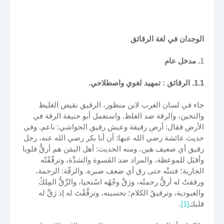
الوجدان في لغة الرقائق
1
. مدخل عام
1.1. الرقائق : تمهيد لغوي واصطلاحي.
جاء في لسان العرب لابن منظور، الرقيق نقيض الغليظ
والثخين، والرقة ضد الغلظ. واستعمل أبو حنيفة الرقة في
الأرض فقال: أرض رقيقة وعيش رقيق الحواشي: ناعم
. وفي
حديث عائشة رضي الله عنها: أن أبا بكر رضي الله عنه، رجل
رقيق أي ضعيف هين، ومنه الحديث: أهل اليمَن هم أرقُّ قلوبا
وأقبَل للموعظة، والمراد ضد القَسوة والشدَّة، وترقّقّتْه
الجارية؛ فتنتْه حتى رق أي ضعف صبره. والرقّة: الرحمة،
ورققتُ له أرقُّ رحمتُه، ورَقَّ وجْهُه اسْتحيا، والرِّقُّ المِلكُ
والعبودية، وترقيقُ الكلام؛ تحسينه، وترقَّقْتَ له إذ رَقَّ له
قلبك
[1]
.