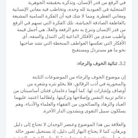
في الرفع من قدر الإنسان، وتذكره بحقيقته الجوهرية
المتجلية في العبودية لله وحده، وتخاطب فيه معاني الإنسانية
ومعاني الفطرة. ومما لا شك فيه أن الفكرة السامية المشبعة
بالعاطفة الصادقة الجياشة، تلك الفكرة التي تسهم في الرفع
من قدر الإنسان وتنزع به نحو الرفعة والعلا، هي أجمل قيمة
وأطيب صدى من الأفكار الداعية إلى التبذل والسفه، أي
الأفكار التي تعكسها العواطف المنحطة التي تشد صاحبها
نحو ما هو مسترذل ومستقبح
3.2
. ثنائية الخوف والرجاء:
إن موضوع الخوف والرجاء من الموضوعات الثابتة
والمحورية في أدب الرقائق، فلا يخلو نثره وشعره من
أوصاف وإشارات لها. كما أنهما دعامتان فئتان أساسيتان من
دعائم تربية النفس وإصلاحها وتزكيتها. ولطالما اعتمد عليهما
العباد والزهاد والصالحون من الفقهاء والعلماء والأدباء، وهم
يسلكون سبيل التقوى وينشدون الدار الآخرة.
والعلاقة بين هذا الموضوع وعنصر الوجدان لا تحتاج إلى دليل
وبرهان، كما لا يحتاج النهار إلى دليل، إذ يستحيل تصور حالة
خوف أو رجاء دون حرارة وجدانية. "والوجل والخوف والخشية