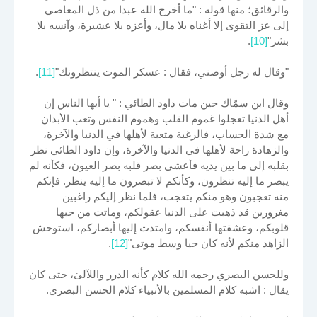
والرقائق؛ منها قوله : "ما أخرج الله عبدا من ذل المعاصي
إلى عز التقوى إلا أغناه بلا مال، وأعزه بلا عشيرة، وآنسه بلا
بشر"
[10]
.
"وقال له رجل أوصني، فقال : عسكر الموت ينتظرونك"
[11]
.
وقال ابن سمّاك حين مات داود الطائي : " يا أيها الناس إن
أهل الدنيا تعجلوا غموم القلب وهموم النفس وتعب الأبدان
مع شدة الحساب، فالرغبة متعبة لأهلها في الدنيا والآخرة،
والزهادة راحة لأهلها في الدنيا والآخرة، وإن داود الطائي نظر
بقلبه إلى ما بين يديه فأعشى بصر قلبه بصر العيون، فكأنه لم
يبصر ما إليه تنظرون، وكأنكم لا تبصرون ما إليه ينظر. فإنكم
منه تعجبون وهو منكم يتعجب، فلما نظر إليكم راغبين
مغرورين قد ذهبت على الدنيا عقولكم، وماتت من حبها
قلوبكم، وعشقتها أنفسكم، وامتدت إليها أبصاركم، استوحش
الزاهد منكم لأنه كان حيا وسط موتى"
[12]
.
وللحسن البصري رحمه الله كلام كأنه الدرر واللآلئ، حتى كان
يقال : اشبه كلام المسلمين بالأنبياء كلام الحسن البصري.