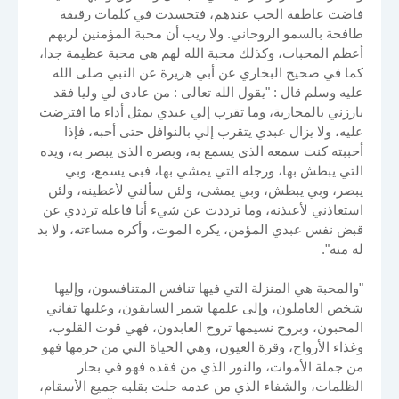
فاضت عاطفة الحب عندهم، فتجسدت في كلمات رقيقة
طافحة بالسمو الروحاني. ولا ريب أن محبة المؤمنين لربهم
أعظم المحبات، وكذلك محبة الله لهم هي محبة عظيمة جدا،
كما في صحيح البخاري عن أبي هريرة عن النبي صلى الله
عليه وسلم قال : "يقول الله تعالى : من عادى لي وليا فقد
بارزني بالمحاربة، وما تقرب إلي عبدي بمثل أداء ما افترضت
عليه، ولا يزال عبدي يتقرب إلي بالنوافل حتى أحبه، فإذا
أحببته كنت سمعه الذي يسمع به، وبصره الذي يبصر به، ويده
التي يبطش بها، ورجله التي يمشي بها، فبى يسمع، وبي
يبصر، وبي يبطش، وبي يمشى، ولئن سألني لأعطينه، ولئن
استعاذني لأعيذنه، وما ترددت عن شيء أنا فاعله ترددي عن
قبض نفس عبدي المؤمن، يكره الموت، وأكره مساءته، ولا بد
له منه".
"والمحبة هي المنزلة التي فيها تنافس المتنافسون، وإليها
شخص العاملون، وإلى علمها شمر السابقون، وعليها تفاني
المحبون، وبروح نسيمها تروح العابدون، فهي قوت القلوب،
وغذاء الأرواح، وقرة العيون، وهي الحياة التي من حرمها فهو
من جملة الأموات، والنور الذي من فقده فهو في بحار
الظلمات، والشفاء الذي من عدمه حلت بقلبه جميع الأسقام،