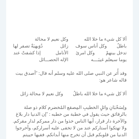
ألا كل شيء ما خلا الله
وكل نعيم لا محالة
باطلُ وكل أناس سوف
زائل دُوَيهيَةٌ تصفر لها
تدخل بينهمْ وكل امرئ
الأنامل إذا كشفتْ عند
يوما سيعلم غيبَــــه
الإله الحصـــائل
وقد أُثر عن النبي صلى الله عليه وسلم أنه قال: "أصدق بيت
قاله شاعر هو:
ألا كل شيء ما خلا الله باطلُ وكل نعيم لا محالة زائل
ولِسَحْبَانِ وائلٍ الخطيبِ المِصقع المُخضرم كلام ذو صلة
بالرقائق حيث يقول في خطبة من خطبه : "إن الدنيا دار بلاغ
والآخرة دار قرار، أيها الناس خذوا من دار ممركم لدار مقركم.
ولا تهتكوا أستاركم عند من لا تخفى عليه أسراركم، وأخرجوا
الدنيا من قلوبكم قبل أن تخرج منها أبدانكم. ففيها حييتم