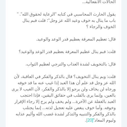
الحالات الانفعالية...
يقول الحارث المحاسبي في كتابه "الرعاية لحقوق الله". "
باب ما ينال به خوف وعيد الله عز وجل"؛ قلت فبم ينال
الخوف والرجاء ؟
قال: تعظيم المعرفة بعظيم قدر الوعد والوعيد.
قلت: فبم ينال عظيم المعرفة بعظيم قدر الوعد والوعيد؟
قال: بالتخويف لشدة العذاب والترجي لعظيم الثواب.
قلت: وبم ينال التخويف؟ قال بالذكر والفكر في العاقبة، لأن
الله عز وجل قد علم أن هذا العبد إذا غيب عنه ما قد خوفه
ورجاه لن يخاف ولن يرجو إلا بالذكر والفكر، لأن الغيب لا يرى
بالعين، وإنما يرى بالقلب في حقائق اليقين، فإذا احتجب
العبد بالغفلة عن الآخرة... ولم يخف ولم يرج إلا رجاء الإقرار
وخوفه. وأما خوف ينغص عليه تعجيل لذته... إنما يجتلب
بالذكر والفكر والتنبيه والتذكر لشدة غضب الله وأليم عذابه
وليوم المعاد"
[20]
.