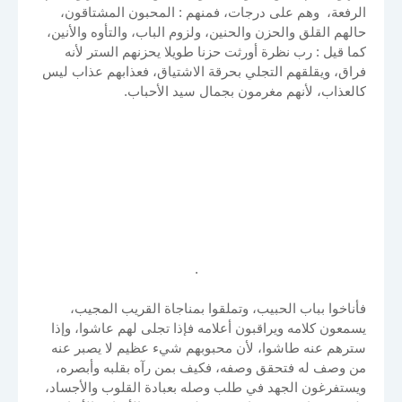
الرفعة، وهم على درجات، فمنهم : المحبون المشتاقون،
حالهم القلق والحزن والحنين، ولزوم الباب، والتأوه والأنين،
كما قيل : رب نظرة أورثت حزنا طويلا يحزنهم الستر لأنه
فراق، ويقلقهم التجلي بحرقة الاشتياق، فعذابهم عذاب ليس
كالعذاب، لأنهم مغرمون بجمال سيد الأحباب.
.
فأناخوا بباب الحبيب، وتملقوا بمناجاة القريب المجيب،
يسمعون كلامه ويراقبون أعلامه فإذا تجلى لهم عاشوا، وإذا
سترهم عنه طاشوا، لأن محبوبهم شيء عظيم لا يصبر عنه
من وصف له فتحقق وصفه، فكيف بمن رآه بقلبه وأبصره،
ويستفرغون الجهد في طلب وصله بعبادة القلوب والأجساد،