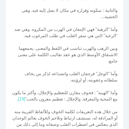
والثانية : سكونه وقراره في مكان لا يصل إليه فيه. وهي
الخشية...
وأما "الرهبة" فهي الإمعان في الهرب من المكروه. وهي ضد
"الرغبة" التي هي سفر القلب في طلب المرغوب فيه.
وبين الرهب والهرب تناسب في اللفظ والمعنى. يجمعهما
الاشتقاق الأوسط الذي هو عقد تقاليب الكلمة على معنى
جامع.
وأما "الوجل" فرجفان القلب وانصداعه لذكر من يخاف
سلطانه وعقوبته، أو لرؤيته.
وأما "الهيبة" : فخوف مقارن للتعظيم والإجلال، وأكثر ما يكون
مع المحبة والمعرفة. والإجلال : تعظيم مقرون بالحب"
[19]
.
من خلال هذه التعريفات لكلمة الخوف وللألفاظ القريبة منه
أو المرادفة له، نستشف ارتباط وتلاحم الخوف بعالم الوجدان
الذي ينعكس في اضطراب القلب وصفاته وما إلى ذلك من