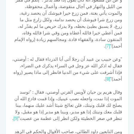
من الليل والنهار في آجال منقوصة، وأعمال محفوظة،
والموت يأتي بغتة، فمن زرع خيرا فيوشك أن يحصد رغبة،
ومن زرع شرا فيوشك أن يحصد ندامة، ولكل زارع مثل ما
زرع، لا يسبق بطيئ بحظه، ولا يدرك حريص ما لم يقدّر له،
فمن أعطي خيرا فالله أعطاه ومن وقي شرا فالله وقاه،
المتقون سادة، والفقهاء قادة. ومجالسهم زيادة (رواه الإمام
أحمد)"
[7]
.
"وعن حبيب بن عبيد أن رجلا أتى أبا الدرداء فقال له : أوصني،
فقال له اذكر الله عز وجل في السراء يذكرك في الضراء،
فإذا أشرفت على شيء من الدنيا فانظر إلى ماذا يصير (رواه
أحمد)"
[8]
.
وقال هريم بن حيان لأويس القرني أوصني، فقال : "توسد
الموت إذا نمت، واجعله نصب عينيك، وإذا قمت فادع الله أن
يصلح لك قلبك ونيتك، فلن تعالج شيئا أشد عليك منهما، بينا
قلبك معك ونيتك إذا هو مدبر، وبينا هو مدبر إذا هو مقبل، ولا
تنظر في صغر الخطيئة ولكن انظر إلى عظمة من عصيت"
[9]
.
ومن التابعين داود الطائي، صاحب الأقوال والحكم في الزهد