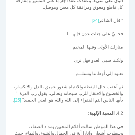
ألوي على شيء، وعقدت عقدا جازما على المسير ومفارقة
كل قاطع ومعوق ومرافقة كل معين وموصل.
" قال الشاعر
[24]
:
فحــيّ على جنات عدن فإنهــــا
منازلك الأولى وفيها المخيم
ولكننا سبي العدو فهل ترى
نعـود إلى أوطاننا ونسلـــم
ثم أعقب حال اليقظة والانتباه شعور عميق بالذل والانكسار،
والخضوع والافتقار للرب سبحانه وتعالى، يقول رب العزة: "
يأيها الناس أنتم الفقراء إلى الله والله هو الغني الحميد"
[25]
.
4.2.
المحبة الإلهية:
في هذا الموطن سالت أقلام المحبين بمداد الصفاء،
وسطرت أشعارا وآثارا آية في الجمال والشوق والبهاء، حيث