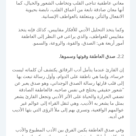
معاني عاطفية تناجى القلب وتخاطب الشعور والخيال، كما
أنها معان صادقة نابعة من أعماق القلب، نابضة بحيوية
الانفعال والتأثر، ومتعلقة بالعواطف الإنسانية.
وكما يتخذ التحليل الأدبي للأفكار مقاييس، كذلك فإنه يتخذ
مقاييس للعواطف، والذي يراعى في النظر إلى العاطفة
أمور أربعة هي: الصدق، والقوة، والروعة، والسمو.
2.2
. صدق العاطفة وقوتها وسموها.
إن القارئ عندما يتأمل أدب الرقائق يكتشف أن كلماته ليست
خرساء، وإنما هي ناطقة على الدوام، وأول رسالة تبعث بها
إلى قلب قارئها رسالة الصدق الوجداني، وهو صدق يعبر عن
"شعور حقيقي يختلج في نفس صاحبه. فالعاطفة الصادقة
تضفي الحرارة والحياة على الأثر الأدبي وتجعل القارئ يشعر
بمثل ما يشعر به الأديب. وهي تَنقل القراء إلى عوالم غير
عوالمهم الواقعية، وتسري بهم إلى ملأ الرؤى التي بثها الأديب
في أدبه.
وفي صدق العاطفة يكمن الفرق بين الأدب المطبوع والأدب