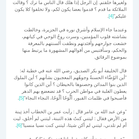
ولغيرها خلقتم. إن الرجل إذا هلك قال الناس ما ترك ؟ وقالت
الملائكة ما قدم ؟ قدموا بعضا يكون لكم، ولا تخلفوا كلا يكون
عليكم"
[4]
.
وعندما جاء الإسلام وأشرق نوره في الجزيرة، وخالطت
بشاشته قلوب المؤمنين، وسرت روحُ الوحي في كيانهم،
خشعت جوارحهم وأفئدتهم ونطقت ألسنتهم بالمعرفة
والحكم، وسأقتبس من أقوالهم المشهورة ما يرتبط منها
بموضوع الرقائق.
قال الخليفة أبو بكر الصديق، رضي الله عنه في خطبة له:
"أين الوُضَّاء الحسنةُ وجوهُهم المعجبون بشأنهم ؟ أين الملوك
الذين بنوا المدائن وحصنوها بالحيطان ؟ أين الذين كانوا
يعطون الغلبة في مواطن الحرب ؟ قد تضعضع بهم الدهر
فأصبحوا في ظلمات القبور، ألْْوَحًا ألْوَحًا، النجاء النجاء"
[5]
.
"وعن عبد الله بن عامر قال : رأيت عمر بن الخطاب أخذ تِبنة
من الأرض فقال : ليتني كنتُ هذه التبنة، ليتني لم أخلق، ليت
أم لم تلدني، ليتني لم أكن شيئا، ليتني كنت نسيا منسيا"
[6]
.
و"عن ابن مسعود أنه كان يقول إذا قعد يذكر : "إنكم في ممر