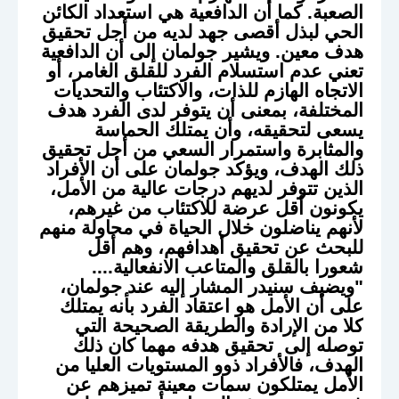
الصعبة. كما أن الدافعية هي استعداد الكائن
الحي لبذل أقصى جهد لديه من أجل تحقيق
هدف معين. ويشير جولمان إلى أن الدافعية
تعني عدم استسلام الفرد للقلق الغامر، أو
الاتجاه الهازم للذات، والاكتئاب والتحديات
المختلفة، بمعنى أن يتوفر لدى الفرد هدف
يسعى لتحقيقه، وأن يمتلك الحماسة
والمثابرة واستمرار السعي من أجل تحقيق
ذلك الهدف، ويؤكد جولمان على أن الأفراد
الذين تتوفر لديهم درجات عالية من الأمل،
يكونون أقل عرضة للاكتئاب من غيرهم،
لأنهم يناضلون خلال الحياة في محاولة منهم
للبحث عن تحقيق أهدافهم، وهم أقل
شعورا بالقلق والمتاعب الانفعالية....
"ويضيف سنيدر المشار إليه عند جولمان،
على أن الأمل هو اعتقاد الفرد بأنه يمتلك
كلا من الإرادة والطريقة الصحيحة التي
توصله إلى تحقيق هدفه مهما كان ذلك
الهدف، فالأفراد ذوو المستويات العليا من
الأمل يمتلكون سمات معينة تميزهم عن