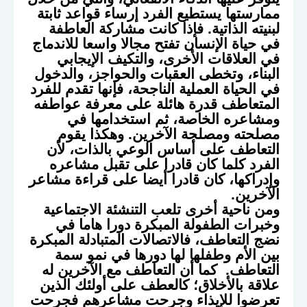
ممارستها يستطيع الفرد إرساء قواعد ثابتة
لبنيته الذاتية. فإذا كانت مشاركة العاطفة
في حياة الإنسان تفتح مجالا واسعا للاندماج
في العلاقات الأخرى، والتكيف الإيجابي
البناء، وتخطى العقبات والحواجز، والدخول
في الحياة العملية الناجحة، فإنها تقدم للفرد
المتعاطف قدرة هائلة على معرفة عواطفه
ومشاعره الخاصة، ثم استخدامها في
مصلحته ومصلحة الآخرين. وهكذا يقوم
التعاطف على أساس الوعي بالذات، لأن
الفرد كلما كان قادرا على تقبل مشاعره
وإدراكها، كان قادرا أيضا على قراءة مشاعر
الآخرين.
ومن ناحية أخرى تلعب التنشئة الاجتماعية
وخبرات الطفولة المبكرة دورا هاما في
نضج التعاطف، فالاتصالات المتبادلة المبكرة
بين الأم وطفلها لها دورها في نمو سمة
التعاطف. كما أن التعاطف مع الآخرين له
علاقة بالأخلاق؛ كالعطف على أولئك الذين
تعرضوا للإيذاء وجرحت مشاعرهم فجرحت