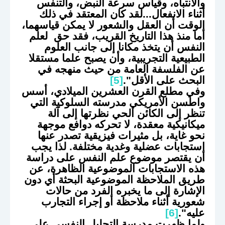
والانتباه، وقياس سرعة النبض، والتنفس
أثناء الانفعال...لقد كان المعتقد في ذلك
الوقت أن العقل والشعور لا يمكن قياسهما،
أما منذ هذا التاريخ القريب، فقد حق لعلم
النفس أن يتخذ مكانا إلى جانب العلوم
الطبيعية التجريبية، وأن يصبح علما مستقلا
عن الفلسفة العامة من حيث منهجه في
البحث على الأقل".
[5]
وفي مطلع القرن العشرين الميلادي، أسس
واطسن الأمريكي مدرسته السلوكية التي
تنظر إلى الكائن الحي نظرتها إلى آلة
ميكانيكية معقدة، لا تحركه دوافع موجهة
نحو غاية، بل مثيرات فيزيقية تصدر عنها
استجابات عضلية وغدية مختلفة. لذا يجب
أن يقتصر موضوع علم النفس على دراسة
هذه الاستجابات الموضوعية الظاهرة، عن
طريق الملاحظة الموضوعية البحثة أي دون
الإشارة إلى ما يخبره الفرد من حالات
شعورية أثناء ملاحظة أو إجراء التجارب
عليه".
[6]
ولما ظهرت مدرسة التحليل النفسي على