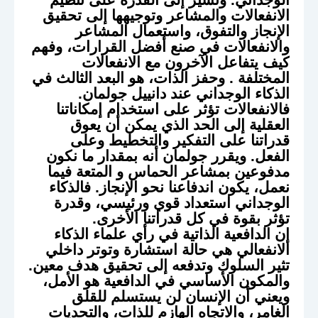
الانفعالات والمشاعر وتوجيهها إلى تحقيق
الإنجاز والتفوق، واستعمال المشاعر
والانفعالات في صنع أفضل القرارات، وفهم
كيف يتفاعل الآخرون مع الانفعالات
المختلفة . وحفز الذات، هو البعد الثالث في
الذكاء الوجداني عند دانييل جولمان.
فالانفعالات تؤثر على استخدام إمكاناتنا
العقلية إلى الحد الذي يمكن أن يعوق
قدراتنا على التفكير والتخطيط وعلى
الفعل. ويقرر جولمان أنه بمقدار ما نكون
مدفوعين بمشاعر الحماس و المتعة فيما
نعمل، يكون اندفاعنا نحو الإنجاز. فالذكاء
الوجداني استعداد قوي ورئيسي، وقدرة
تؤثر بقوة في كل قدراتنا الأخرى.
إن الدافعية الذاتية في رأي علماء الذكاء
الانفعالي هي حالة استشارة وتوتر داخلي
تثير السلوك وتدفعه إلى تحقيق هدف معين.
والمكون الأساسي في الدافعية هو الأمل،
ويعني أن الإنسان لن يستسلم للقلق
الغامر، والاتجاه الهازم للذات، والتحديات