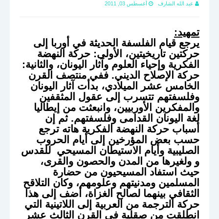
عبد الله الشارف
أغسطس 03, 2011
تمهيد:
يرجع قيام الفلسفة الحديثة في أوربا إلى
حركتين تاريخيتين، الأولى: حركة النهضة
الفكرية وإحياء العلوم وآثار اليونان، والثانية:
حركة الإصلاح الديني.
ففي منتصف القرن
الخامس عشر الميلادي، بدأت آثار اليونان
وفلسفتهم تتسرب إلى عقول المثقفين
والمفكرين الأوربيين، وانبعثت من إيطاليا
لغة اليونان القدامى وفلسفتهم. ثم إن
أسباب حركة النهضة الفكرية هاته ترجع
حسب بعض المؤرخين إلى أيام الحروب
الصليبية وأيام الاستيطان المسيحي للقدس
و ولغيرها من المدن والحصون والقرى،
حيث استفاد المسيحيون من حضارة
المسلمين ومدنيتهم وعلومهم، وكان التلاقح
الثقافي بينهما لصالح الغزاة، أضف إلى هذا
حركة الترجمة من العربية إلى اللاتينية التي
انطلقت من صقلية في القرن الثالث عشر