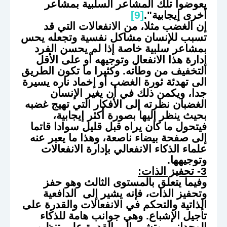
يعوضوا تلك المشاعر السلبية بمشاعر
أخرى إيجابية".
[9]
إن الغضب مثلا، من الانفعالات التي قد
تسبب للإنسان مشاكل نفسية وتجعله يحس
بمشاعر سلبية خاصة إذا لم يحسن الفرد
إدارة هذا الانفعال وتوجيهه أو على الأقل
التخفيف من وطأته. وكثيرا ما تكون الطريق
الى تهدئة ثورة الغضب أو إخماد ناره يسيرة
جدا، ويكمن ذلك في أن يغير الإنسان
الغضبان نظرته إلى الأفكار التي تهيج غضبه
بحيث ينظر إليها بصورة أكثر إيجابية،
فيتحول ما كان يراه قبل قليل سوادا قاتما
إلى صفحة بيضاء ناصعة، وهذا ما يعبر عنه
علماء الذكاء الانفعالي بإدارة الانفعالات
وتوجيهها.
3- تحفيز الذات:
وفيما يتعلق بالمستوى الثالث وهو حفز
وتحفيز الذات، فإنه يشير إلى الدافعية
الذاتية والتحكم في الانفعالات والقدرة على
تأجيل الإشباع. وهي جوانب هامة للذكاء
الوجداني. وتشير إلى القدرة على تنظيم