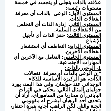
علاقته بالذات يتجلى أو يتجسد في خمسة
مستويات رئيسة:
المستوى الأول
: الوعي بالذات أي معرفة
انفعالات الذات.
المستوى الثاني
: إدارة الذات أي التخلص
من الانفعالات السلبية.
المستوى الثالث
: حفز الذات أي تأجيل
الإشباع.
المستوى الرابع
: التعاطف أي استشعار
انفعالات الآخرين.
المستوى الخامس
: التعامل مع الآخرين أي
المهارات الاجتماعية.
1- الوعي بالذات:
"إن الوعي بالذات أو معرفة انفعالات
الذات، هو الركيزة الأساسية للذكاء
الوجداني عند جولمان. وفي هذا البعد، يورد
جولمان المثال التالي: يحكى في التراث
الياباني أن محاربا من الساموراي، أراد أن
يتحدى أحد الرهبان ليشرح له مفهومي
الجنة والنار. لكن الراهب أجابه بنبرة احتقار،