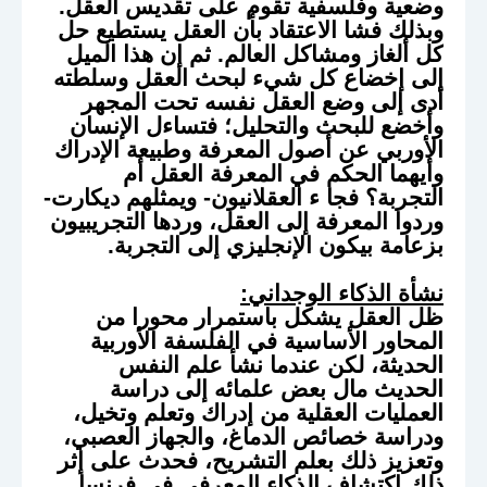
وضعية وفلسفية تقوم على تقديس العقل.
وبذلك فشا الاعتقاد بأن العقل يستطيع حل
كل ألغاز ومشاكل العالم. ثم إن هذا الميل
إلى إخضاع كل شيء لبحث العقل وسلطته
أدى إلى وضع العقل نفسه تحت المجهر
وأخضع للبحث والتحليل؛ فتساءل الإنسان
الأوربي عن أصول المعرفة وطبيعة الإدراك
وأيهما الحكم في المعرفة العقل أم
التجربة؟ فجا ء العقلانيون- ويمثلهم ديكارت-
وردوا المعرفة إلى العقل، وردها التجريبيون
بزعامة بيكون الإنجليزي إلى التجربة.
نشأة الذكاء الوجداني:
ظل العقل يشكل باستمرار محورا من
المحاور الأساسية في الفلسفة الأوربية
الحديثة، لكن عندما نشأ علم النفس
الحديث مال بعض علمائه إلى دراسة
العمليات العقلية من إدراك وتعلم وتخيل،
ودراسة خصائص الدماغ، والجهاز العصبي،
وتعزيز ذلك بعلم التشريح، فحدث على إثر
ذلك اكتشاف الذكاء المعرفي في فرنسا