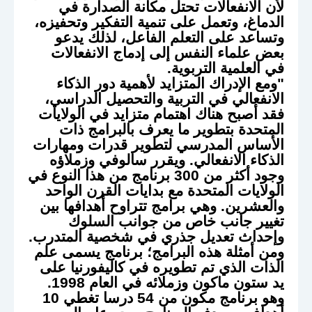
لأن الانفعالات تحتل مكانة الصدارة في
الدماغ، وتعمل على تنمية التفكير وتحفيزه،
وتساعد على التعلم الفاعل، لذلك يدعو
بعض علماء النفس إلى إدماج الانفعالات
في العلمية التربوية.
"ومع الإدراك المتزايد لأهمية دور الذكاء
الانفعالي في التربية والتحصيل الدراسي،
فقد أصبح هناك اهتمام متزايد في الولايات
المتحدة بتطوير ما يعرف بالبرامج ذات
الأساس المدرسي لتطوير قدرات ومهارات
الذكاء الانفعالي. ويقرر سالوفي وزملاؤه
وجود أكثر من 300 برنامج من هذا النوع في
الولايات المتحدة مع بدايات القرن الواحد
والعشرين. وهي برامج تتراوح أهدافها بين
تغيير جانب خاص من جوانب السلوك
وإحداث تعديل جذري في شخصية المتدرب.
ومن أمثلة هذه البرامج؛ برنامج يسمى علم
الذات الذي تم تطويره في كاليفورنيا على
يد ستون ماكون وزملائه في العام 1998.
وهو برنامج مكون من 54 درسا تغطي 10