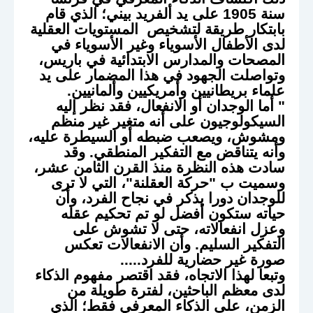
سنة 1905 على يد ألفريد بيني؛ الذي قام
بابتكار طريقة لتشخيص المستويات العقلية
لدى الأطفال الأسوياء وغير الأسوياء في
المصحات والمدارس الابتدائية في باريس،
وتواصلت الجهود في هذا المضمار على يد
علماء بريطانيين وأمريكيين وألمانيين.
" أما الوجدان أو الانفعال، فقد نظر إليه
السيكولوجيون على أنه متغير غير منظم
ومشوش، ويصعب ضبطه أو السيطرة عليه،
وأنه يتناقض مع التفكير المنطقي. وقد
سادت هذه النظرة منذ القرن الثامن عشر،
وسميت ب "حركة العقلنة"، التي لا ترى
للوجدان دورا يذكر في نجاح الفرد، وأن
حياته ستكون أفضل لو تم تحكيم عقله
وعزل انفعالاته، حتى لا تشوش على
التفكير السليم. وأن الانفعالات تعكس
صورة غير حضارية للفرد.....
وتبعا لهذا الاتجاه، فقد اقتصر مفهوم الذكاء
لدى معظم الباحثين، لفترة طويلة من
الزمن، على الذكاء المعرفي فقط؛ الذي