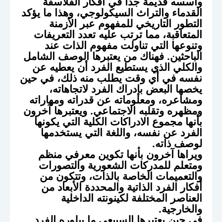
وأسسه قديمة جدا في أفكار الفلاسفة
القدماء والتراث السيكولوجي، وهذا ما يؤكد
التطور التاريخي للمفهوم عبر الأزمنة
المتعاقبة، مما ترتب عليه تعدد التعريفات
وتنوعها التي تناولت مفهوم الذات عند
الباحثين. فهناك من يعتبرها الوصف الشامل
والكلي الذي يستطيع الفرد أن يعطيه عن
نفسه في أي وقت يطلب منه ذلك، في حين
يخصها البعض بإدراك الفرد لاتجاهاته،
ومشاعره، ومعلوماته عن قدراته ومهاراته
ومظهره وتقلبه الاجتماعي. ويعتبرها آخرون
بأنها مجموع الادراكات الكلية التي يكونها
الفرد عن نفسه، واللغة التي يستخدمها
لوصف ذاته.
ويراها آخرون بأنها تكوين معرفي منظم
ومتعلم للمدركات الشعورية والتصورات
والتعميمات الخاصة بالذات، وتتكون من
أفكار الفرد الذاتية والمحددة الأبعاد من
العناصر المختلفة لكينونته الداخلية
والخارجية.
في حين يعتبرها السبيعي ما يبلوره الفرد