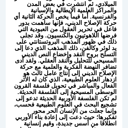
الميلادي، ثم انتشرت في بعض المدن
والمراكز العلمية الإيطالية والإسبانية
والفرنسية. أما فيما يخص الحركة الثانية أي
حركة الإصلاح الديني، فإنها ساهمت بدور
فاعل في تحرير العقول من العبودية التي
فرضها اللاهوتيون والكنسيون. وقد تجلى
ذلك في ظهور المذهب البروتستانتي على
يد لوثر وكالفن، ذلك المذهب الذي دعا إلى
التسلح بروح النقد وإخضاع النص الديني
المسيحي للتحليل والنقد العقلي. ولقد أدى
تضافر النهضة الفكرية والعلمية مع حركة
الإصلاح الديني إلى إنتاج عامل ثالث هو
ازدهار العلوم الطبيعية، الذي كان له الأثر
الفعال والمباشر في تحويل فلسفة القرون
الوسطى المسيحية إلى الفلسفة الحديثة.
لم تكن الفلسفة الأوربية الحديثة تدعو إلى
تشجيع البحث في العلوم الطبيعية فحسب،
وإنما جعلت من الإنسان الحر محور
تفكيرها؛ حيث دعت إلى إعادة بناء الأوربي
انطلاقا من أسس جديدة، وقيم إنسانية