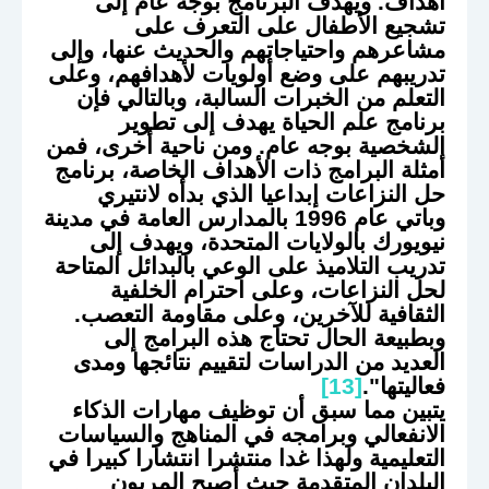
أهداف. ويهدف البرنامج بوجه عام إلى
تشجيع الأطفال على التعرف على
مشاعرهم واحتياجاتهم والحديث عنها، وإلى
تدريبهم على وضع أولويات لأهدافهم، وعلى
التعلم من الخبرات السالبة، وبالتالي فإن
برنامج علم الحياة يهدف إلى تطوير
الشخصية بوجه عام. ومن ناحية أخرى، فمن
أمثلة البرامج ذات الأهداف الخاصة، برنامج
حل النزاعات إبداعيا الذي بدأه لانتيري
وباتي عام 1996 بالمدارس العامة في مدينة
نيويورك بالولايات المتحدة، ويهدف إلى
تدريب التلاميذ على الوعي بالبدائل المتاحة
لحل النزاعات، وعلى احترام الخلفية
الثقافية للآخرين، وعلى مقاومة التعصب.
وبطبيعة الحال تحتاج هذه البرامج إلى
العديد من الدراسات لتقييم نتائجها ومدى
فعاليتها".
[13]
يتبين مما سبق أن توظيف مهارات الذكاء
الانفعالي وبرامجه في المناهج والسياسات
التعليمية ولهذا غدا منتشرا انتشارا كبيرا في
البلدان المتقدمة حيث أصبح المربون