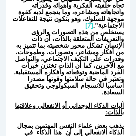
تجاه خلفيته الفكرية وأهوائه وقدراته
واتجاهاته ومشاعره، وما يتجمع لديه كقوة
موجهة للسلوك، وهو يتكون نتيجة للتفاعلات
الاجتماعية".
[7]
يستخلص من هذه التصورات والرؤى
والتعريفات المتعلقة بالذات، أن ذات
الإنسان تشكل محور شخصيته بما تتميز به
من أفكار ومشاعر، وتصورات، وطموحات،
وقدرات على التكيف الاجتماعي، والتواصل
مع الآخرين، كما أن الذات تختزن خبرات
الفرد الماضية وتوقعاته وأفكاره المستقبلية.
وتعتبر في حالة سلامتها وقوتها مصدرا
أساسيا للانسجام السيكولوجي وتحقيق
السعادة.
آليات الذكاء الوجداني أو الانفعالي وعلاقتها
بالذات:
يذهب بعض علماء النفس المهتمين بمجال
الذكاء الانفعالي إلى أن هذا الذكاء في