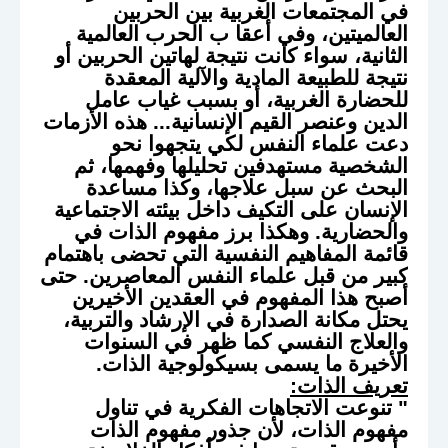
في المجتمعات الغربية بين الحربين
العالميتين، وفي أعقا ب الحرب العالمية
الثانية، سواء كانت نتيجة لهاتين الحربين أو
نتيجة للطبيعة المادية والآلية المعقدة
للحضارة الغربية، أو بسبب غياب عامل
الدين وعنصر القيم الإنسانية... هذه الأزمات
دعت علماء النفس لكي يتجهوا نحو
الشخصية مستهدفين تحليلها وفهمها، ثم
البحث عن سبل علاجها، وكذا مساعدة
الإنسان على التكيف داخل بيئته الاجتماعية
والحضارية. وهكذا برز مفهوم الذات في
قائمة المفاهيم النفسية التي تحضى باهتمام
كبير من قبل علماء النفس المعاصرين. حتى
أصبح هذا المفهوم في العقدين الأخيرين
يحتل مكانة الصدارة في الإرشاد والتربية،
والعلاج النفسي كما ظهر في السنوات
الأخيرة ما يسمى بسيكولوجية الذات.
تعريف الذات:
" تنوعت الاتجاهات الفكرية في تناول
مفهوم الذات، لأن جذور مفهوم الذات