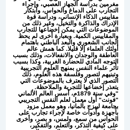
مغرمين بدراسة الجهاز العصبي، وإجراء
التجارب على الدماغ والحواس، وابتكار
مقاييس الذكاء الإنساني، ودراسة قوة
الإدراك والذاكرة والتخيل، وغير ذلك من
الموضوعات التي يمكن إخضاعها للتجارب
والمقاييس الكمية. وبعبارة أخرى لم يحظ
الجانب الشعوري والبعد الباطني باهتمام
أولئك العلماء إلا قليلا. كما همش عالم
العاطفة والوجدان والانفعالات، وذلك بسبب
التوجه المادي للحضارة الغربية، وكذا بسبب
تأثر علماء النفس بمنهج العلوم التجريبية
وتبنيهم لتصور وفلسفة هذه العلوم، ذلك
التصور الذي لا يعترف بالموضوعات التي
يتعذر إخضاعها للتجربة والملاحظة.
"وفي سنة 1879م، أسس العالم الألماني
"فونت" أول معمل لعلم النفس التجريبي
بجامعة لييزج بألمانيا، وهو معمل مزود
بأجهزة وأدوات خاصة لإجراء تجارب على
الحواس من سمع، ولمس، و بصر، وأخرى
على كيفية التذكر، والتعلم، والتفكير،