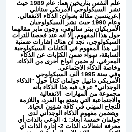
علم النفس بتاريخين هما: عام 1989 حيث
نشر السيكولوجي الأمريكي ستانلي
إ.غرينسبن مقالة بعنوان: الذكاء الانفعالي.
وعام 1990 حيث نشر السيكولوجيان
الأمريكيان بيتر سالوفي، وجون ماير مقالهما
حول هذا المفهوم، إلا أنه عند فحصنا للتراث
السيكولوجي، نجد أن هناك إشارات ضمنية
إلى هذا المفهوم في الكتابات السيكولوجية
السابقة، سواء ضمن الكتابات عن الذكاء
المعرفي، أو ضمن أنواع أخرى من الذكاء،
وخاصة الذكاء الاجتماعي.
وفي سنة 1995 ألف السيكولوجي
الأمريكي دانييل جولمان كتابا حول "الذكاء
الوجداني" عرف فيه هذا الذكاء بأنه
مجموعة من المهارات الانفعالية
والاجتماعية التي يتمتع بها الفرد، واللازمة
للنجاح المهني في كافة شؤون الحياة.
ويتضمن مفهوم الذكاء الوجداني لدى
جولمان خمسة أبعاد: 1- الوعي بالذات أي
معرفة انفعالات الذات 2- إدارة الذات أي