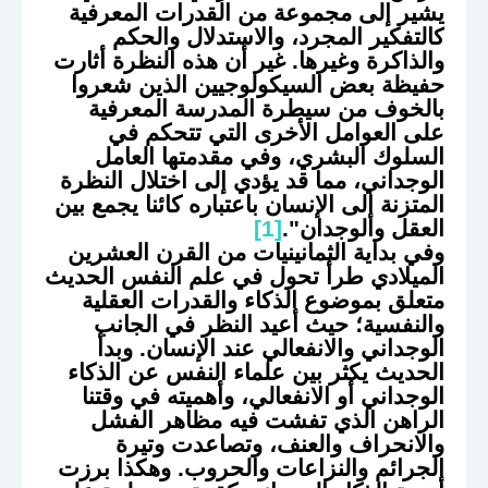
يشير إلى مجموعة من القدرات المعرفية
كالتفكير المجرد، والاستدلال والحكم
والذاكرة وغيرها. غير أن هذه النظرة أثارت
حفيظة بعض السيكولوجيين الذين شعروا
بالخوف من سيطرة المدرسة المعرفية
على العوامل الأخرى التي تتحكم في
السلوك البشري، وفي مقدمتها العامل
الوجداني، مما قد يؤدي إلى اختلال النظرة
المتزنة إلى الإنسان باعتباره كائنا يجمع بين
العقل والوجدان".
[1]
وفي بداية الثمانينيات من القرن العشرين
الميلادي طرأ تحول في علم النفس الحديث
متعلق بموضوع الذكاء والقدرات العقلية
والنفسية؛ حيث أعيد النظر في الجانب
الوجداني والانفعالي عند الإنسان. وبدأ
الحديث يكثر بين علماء النفس عن الذكاء
الوجداني أو الانفعالي، وأهميته في وقتنا
الراهن الذي تفشت فيه مظاهر الفشل
والانحراف والعنف، وتصاعدت وتيرة
الجرائم والنزاعات والحروب. وهكذا برزت