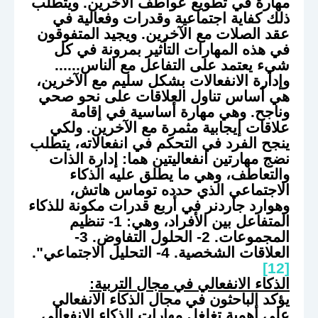
مهارة في تطويع عواطف الآخرين. ويتطلب
ذلك كفاية اجتماعية وقدرات وفعالية في
عقد الصلات مع الآخرين. ويجيد المتفوقون
في هذه المهارات التأثير بمرونة في كل
شيء يعتمد على التفاعل مع الناس......
وإدارة الانفعالات بشكل سليم مع الآخرين،
هي أساس تناول العلاقات على نحو صحي
وناجح. وهي مهارة أساسية في إقامة
علاقات إيجابية مثمرة مع الآخرين. ولكي
ينجح الفرد في التحكم في انفعالاته، يتطلب
نضج مهارتين انفعاليتين هما: إدارة الذات
والتعاطف، وهي ما يطلق عليه الذكاء
الاجتماعي الذي حدده توماس هاتش،
وهوارد جاردنر في أربع قدرات مكونة للذكاء
المتفاعل بين الأفراد، وهي: 1- تنظيم
المجموعات. 2- الحلول التفاوض. 3-
العلاقات الشخصية. 4- التحليل الاجتماعي".
[12]
الذكاء الانفعالي في مجال التربية:
يؤكد الباحثون في مجال الذكاء الانفعالي
على أهمية تغلغل مهارات الذكاء الانفعالي