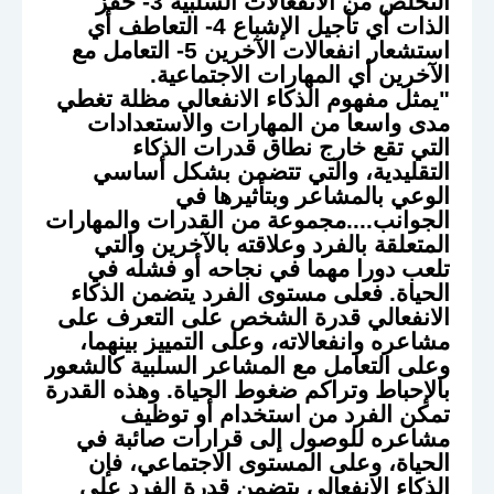
التخلص من الانفعالات السلبية 3- حفز
الذات أي تأجيل الإشباع 4- التعاطف أي
استشعار انفعالات الآخرين 5- التعامل مع
الآخرين أي المهارات الاجتماعية.
"يمثل مفهوم الذكاء الانفعالي مظلة تغطي
مدى واسعا من المهارات والاستعدادات
التي تقع خارج نطاق قدرات الذكاء
التقليدية، والتي تتضمن بشكل أساسي
الوعي بالمشاعر وبتأثيرها في
الجوانب....مجموعة من القدرات والمهارات
المتعلقة بالفرد وعلاقته بالآخرين والتي
تلعب دورا مهما في نجاحه أو فشله في
الحياة. فعلى مستوى الفرد يتضمن الذكاء
الانفعالي قدرة الشخص على التعرف على
مشاعره وانفعالاته، وعلى التمييز بينهما،
وعلى التعامل مع المشاعر السلبية كالشعور
بالإحباط وتراكم ضغوط الحياة. وهذه القدرة
تمكن الفرد من استخدام أو توظيف
مشاعره للوصول إلى قرارات صائبة في
الحياة، وعلى المستوى الاجتماعي، فإن
الذكاء الانفعالي يتضمن قدرة الفرد على