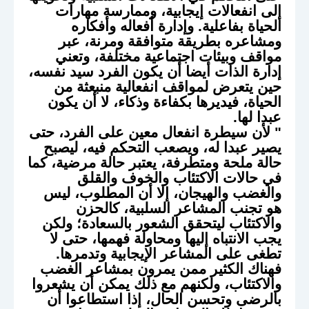
إلى انفعالات إيجابية، وممارسة مهارات
الحياة بفاعلية. وإدارة أفعاله وأفكاره
ومشاعره بطريقة متوافقة ومرنة، عبر
مواقف وبيئات اجتماعية مختلفة، وتعني
إدارة الذات أيضا أن يكون الفرد سيد نفسه،
حين يتعرض لمواقف انفعالية منبعثة من
الحياة، فيديرها بكفاءة وذكاء، لا أن يكون
عبدا لها.
" لأن سيطرة انفعال معين على الفرد، حتى
يصير عبدا له، ويصعب التحكم فيه، ليصبح
حالة ملحة ومتطرفة، يعتبر حالة مرضية، كما
في حالات الاكتئاب والخوف والقلق
والغضب والهيجان، إلا أن المطلوب، ليس
هو تجنب المشاعر السلبية، كالحزن
والاكتئاب ليتحقق الشعور بالسعادة؛ ولكن
يجب الانتباه إليها ومحاولة فهمها، حتى لا
تطغى على المشاعر الإيجابية وتدمرها.
فهناك الكثير ممن يمرون بمشاعر الغضب
والاكتئاب، ولكنهم مع ذلك يمكن أن يشعروا
بالرضى وتحسن الحال، إذا استطاعوا أن