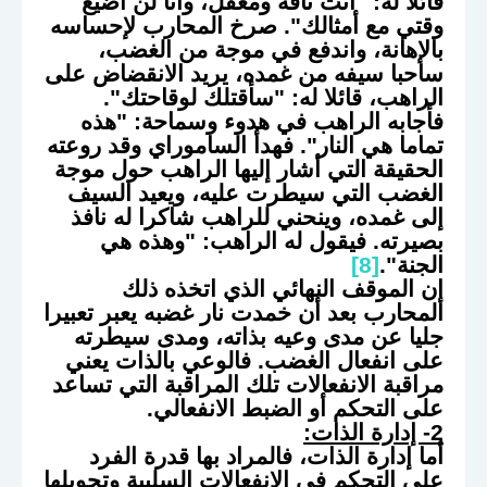
قائلا له: "أنت تافه ومغفل، وأنا لن أضيع
وقتي مع أمثالك". صرخ المحارب لإحساسه
بالإهانة، واندفع في موجة من الغضب،
ساحبا سيفه من غمده، يريد الانقضاض على
الراهب، قائلا له: "سأقتلك لوقاحتك".
فأجابه الراهب في هدوء وسماحة: "هذه
تماما هي النار". فهدأ الساموراي وقد روعته
الحقيقة التي أشار إليها الراهب حول موجة
الغضب التي سيطرت عليه، ويعيد السيف
إلى غمده، وينحني للراهب شاكرا له نافذ
بصيرته. فيقول له الراهب: "وهذه هي
الجنة".
[8]
إن الموقف النهائي الذي اتخذه ذلك
المحارب بعد أن خمدت نار غضبه يعبر تعبيرا
جليا عن مدى وعيه بذاته، ومدى سيطرته
على انفعال الغضب. فالوعي بالذات يعني
مراقبة الانفعالات تلك المراقبة التي تساعد
على التحكم أو الضبط الانفعالي.
2
- إدارة الذات:
أما إدارة الذات، فالمراد بها قدرة الفرد
على التحكم في الانفعالات السلبية وتحويلها