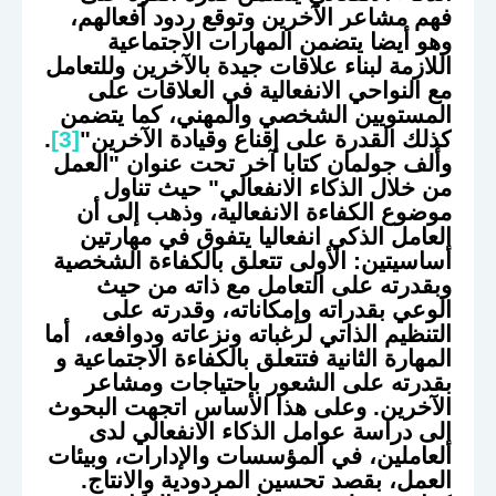
فهم مشاعر الآخرين وتوقع ردود أفعالهم،
وهو أيضا يتضمن المهارات الاجتماعية
اللازمة لبناء علاقات جيدة بالآخرين وللتعامل
مع النواحي الانفعالية في العلاقات على
المستويين الشخصي والمهني، كما يتضمن
كذلك القدرة على إقناع وقيادة الآخرين"
[3]
.
وألف جولمان كتابا آخر تحت عنوان "العمل
من خلال الذكاء الانفعالي" حيث تناول
موضوع الكفاءة الانفعالية، وذهب إلى أن
العامل الذكي انفعاليا يتفوق في مهارتين
أساسيتين: الأولى تتعلق بالكفاءة الشخصية
وبقدرته على التعامل مع ذاته من حيث
الوعي بقدراته وإمكاناته، وقدرته على
التنظيم الذاتي لرغباته ونزعاته ودوافعه، أما
المهارة الثانية فتتعلق بالكفاءة الاجتماعية و
بقدرته على الشعور باحتياجات ومشاعر
الآخرين. وعلى هذا الأساس اتجهت البحوث
إلى دراسة عوامل الذكاء الانفعالي لدى
العاملين، في المؤسسات والإدارات، وبيئات
العمل، بقصد تحسين المردودية والانتاج.