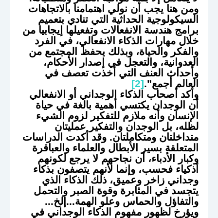
ومن هنا يجب أن نولي اهتمامنا بالاتجاهات
السيكولوجية الحداثية التي تنادي بتعميم
برامج هندسة الانفعالات وتفعيلها إيجابيا من
خلال مهارات الذكاء الانفعالي، في الفرد
والفكر والحياة، وبذلك يحفظ المجتمع من
العدوانية، والتعجل في إصدار الأحكام،
وأحداث العنف التي أخذت تعصف في
العالم أجمع".
[2]
وأكد أصحاب الذكاء الوجداني أو الانفعالي
أن الوجدان يكتسي أهمية بالغة في حياة
الإنسان وأنه ملازم للتفكير لزوم الشيء
لظله، بل الوجدان والتفكير عمليتان
متداخلتان ومتكاملتان. وقد أكدت الدراسات
المتعلقة بسير الأبطال والعلماء والعباقرة
وكبار الأدباء، أن نجاحهم لا يرجع لكونهم
أذكياء فحسب، وإنما لأنهم يتصفون بذكاء
وجداني زاخر وعميق، ذلك الذكاء الذي
يتجسد في المثابرة وقوة الصبر والتحمل
والتفاؤل والحماس وعلو الهمة...إلخ...
ويؤرخ لظهور مفهوم الذكاء الوجداني في