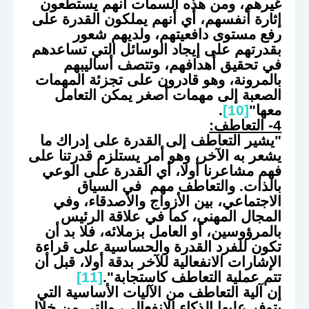
غيرهم، ومن هذه السمات أنهم يستطعون
إثارة أنفسهم، أي أنهم يملكون القدرة على
رفع مستوى دافعيتهم، ولديهم شعور
بقدرتهم على إيجاد الوسائل التي تساعدهم
في تحقيق أهدافهم، وتتصف أساليبهم
بالمرونة، وهو قادرون على تجزئة المهمات
الصعبة إلى مهمات أصغر يمكن التعامل
معها"
[10]
.
4- التعاطف:
"يشير التعاطف إلى القدرة على إدراك ما
يشعر به الآخر، وهو أمر يستلزم قدرتنا على
فهم مشاعرنا أولا، أي القدرة على الوعي
بالذات. والتعاطف مهم في السياق
الاجتماعي، بين الأزواج والأصدقاء، وفي
المجال المهني، كما في علاقة الرئيس
بالمرؤوسين، أو العامل بزملائه، فلا بد أن
تكون للفرد القدرة والحساسية على قراءة
الإشارات الانفعالية للآخر بدقة أولا، قبل أن
تتم عملية التعاطف كاستجابة".
[11]
إن آلية التعاطف من الآليات الأساسية التي
يتوفر عليها الذكاء الانفعالي، والتي من خلال