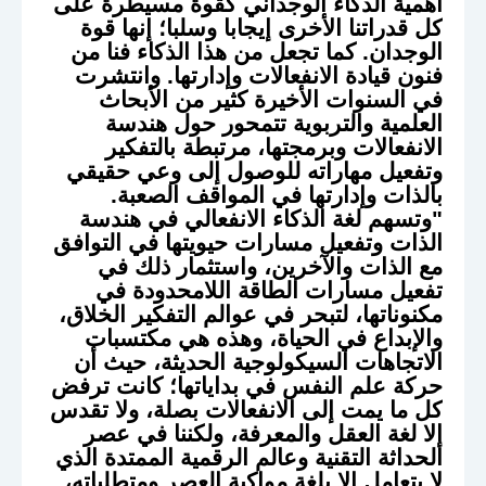
أهمية الذكاء الوجداني كقوة مسيطرة على
كل قدراتنا الأخرى إيجابا وسلبا؛ إنها قوة
الوجدان. كما تجعل من هذا الذكاء فنا من
فنون قيادة الانفعالات وإدارتها. وانتشرت
في السنوات الأخيرة كثير من الأبحاث
العلمية والتربوية تتمحور حول هندسة
الانفعالات وبرمجتها، مرتبطة بالتفكير
وتفعيل مهاراته للوصول إلى وعي حقيقي
بالذات وإدارتها في المواقف الصعبة.
"وتسهم لغة الذكاء الانفعالي في هندسة
الذات وتفعيل مسارات حيويتها في التوافق
مع الذات والآخرين، واستثمار ذلك في
تفعيل مسارات الطاقة اللامحدودة في
مكنوناتها، لتبحر في عوالم التفكير الخلاق،
والإبداع في الحياة، وهذه هي مكتسبات
الاتجاهات السيكولوجية الحديثة، حيث أن
حركة علم النفس في بداياتها؛ كانت ترفض
كل ما يمت إلى الانفعالات بصلة، ولا تقدس
إلا لغة العقل والمعرفة، ولكننا في عصر
الحداثة التقنية وعالم الرقمية الممتدة الذي
لا يتعامل إلا بلغة مواكبة العصر ومتطلباته،