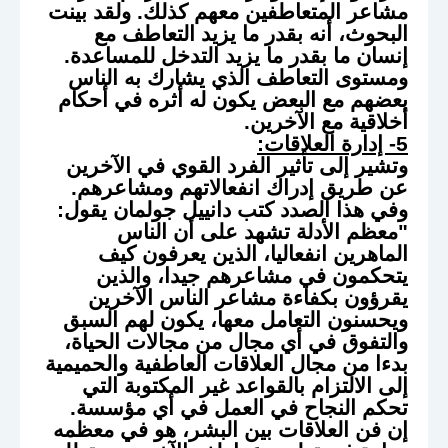
مشاعر المتعاطفين معهم كذلك. ولقد بينت
البحوث، أنه بقدر ما يزيد التعاطف مع
إنسان ما بقدر ما يزيد التدخل للمساعدة.
ومستوى التعاطف الذي يشارك به الناس
بعضهم مع البعض يكون له أثره في أحكام
أخلاقية مع الآخرين.
5- إدارة العلاقات:
وتشير إلى تأثير الفرد القوي في الآخرين
عن طريق إدراك انفعالاتهم ومشاعرهم.
وفي هذا الصدد كتب دانييل جولمان يقول:
"معظم الأدلة تشهد على أن الناس
الماهرين انفعاليا، الذين يعرفون كيف
يتحكمون في مشاعرهم جيدا، والذين
يقرؤون بكفاءة مشاعر الناس الآخرين
ويحسنون التعامل معها، يكون لهم السبق
والتفوق في أي مجال من مجالات الحياة،
بدءا من مجال العلاقات العاطفية والحميمية
إلى الالتزام بالقواعد غير المكتوبة التي
تحكم النجاح في العمل في أي مؤسسة.
إن فن العلاقات بين البشر، هو في معظمه