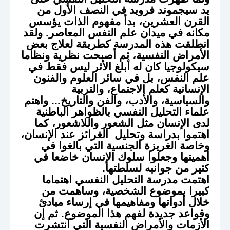
يد سيجموند فرويد في النصف الأول من
القرن العشرين، بدأ مفهوم الذات يؤسس
مكانه في ميدان علم النفس المعاصر. ولقد
انطلقت هذه المدرسة كطريقة لعلاج بعض
الأمراض النفسية، ثم أصبحت نظرية ونظاما
سيكولوجيا كان له أبلغ الأثر ليس فقط في
علم النفس، بل في سائر العلوم والفنون
الإنسانية كعلم الاجتماع، والتربية
والسياسية، والأدب، والفن والتاريخ... واهتم
علماء التحليل النفسي بالظواهر الباطنية
لدى الإنسان مثل الشعور واللاشعور، كما
اهتموا بدراسة وتحليل الغرائز عند الإنسان،
وخاصة الغريزة الجنسية التي بالغوا في
أهميتها وجعلوا سلوك الإنسان خاضعا في
كثير من جوانبه لسلطتها.
اهتمت مدرسة التحليل النفسي اهتماما
كبيرا بموضوع الشخصية، وساهمت من
خلال أدواتها ومفاهيمها في إرساء مبادئ
وقواعد جديدة لفهم هذا الموضوع. ثم إن
الأزمات والأمراض النفسية التي انتشرت