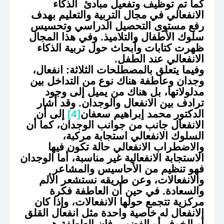
كما تم توظيف وتفعيل مبادئ الذكاء
الانفعالي في مجال التربية والتعليم بهدف
رفع مستوى التحصيل الدراسي وتحسيس
سلوك الأطفال والتلاميذ. وفي هذا المجال
ظهرت كتابات وأبحاث حول تربية الذكاء
الانفعالي عند الطفل.
وفيما يتعلق بالمصطلحات الثلاثة: انفعال،
وجدان وعاطفة هناك نوع من التداخل بين
مدلولاتها، بل هناك من يميل إلى وجود
ترادف بين الانفعال والوجدان. وقد أشار
الدكتور محمد إبراهيم سعفان
[4]
إلى أن
الانفعال جانب من جوانب الوجدان، كما أن
السلوك الانفعالي استجابة مركبة،
والاضطراب الانفعالي حالة تكون فيها
الاستجابة الانفعالية غير مناسبة، أما الوجدان
فهو تنظيم من الأحاسيس والمشاعر
والانفعالات، وعن طريقه نستشعر الألم
والسعادة. في حين أن العاطفة فكرة
مركزية تتجمع حولها الانفعالات، وإذا كان
الانفعال له خاصية واحدة مثل انفعال القلق
أو الخوف أو الغضب، فإن العاطفة هي