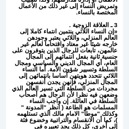
وتمريض النساء إلى غير ذلك من الأعمال
المختصة بالنساء.
3 ـ
العلاقة الزوجية .
«إن النساء اللائي ينتمين انتماء كاملا إلى
العالم المنزلي، واللائي يعتبر وجودهن
خارجه شيئا غير معتاد واقتحاما لعالم غير
عالمهن، تابعات للرجال الذين يتوفرون على
جنسية ثانية بفعل انتمائهم إلى المجال
العام، أي المجال الديني والسياسي ومجال
السلطة وتسيير شؤون الأمة. أما النساء
اللائي تتحدد هويتهن أساسا بانتمائهن إلى
المجال المنزلي، فإنهن يجدن أنفسهن
مجردات من السلطة التي تسير العالم الذي
وضعهن فيه نظرا لأن الرجال هم أصحاب
السلطة في العائلة. إن واجب النساء
المسلمات هو الطاعة ( انظر "المدونة "
وكذلك "موطأ" الامام مالك الذي تستلهمه
)، كما أن الانقسام والتراتبية وخضوع فئة
إلى أخرى، كل ذلك يجد تعبيره في