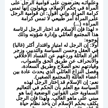
وعلمائـه يعترضون على قوامية الرجل على
المرأة في حكم الإسلام، ويقولون إنها تمس
كرامة المرأة، وإني أقول: أن قوامية الرجل
على المرأة أمر طبيعي لا تمس كرامة
المرأة» (...)
« لهذا فإن الإسلام قد اختار الرجل لرئاسة
هذا المجتمع العائلي وإدارة شؤونه وذلك
لوجوه:
أولا: إن الرجل له امتياز واقتدار أكثر (غالبا)
في العقل وحسن السياسة والتدبير، وزجر
أفراد العائلة وردعهم عن الفساد الأخلاقي
والانحراف عن طريق الحق والصواب،
وقيادتهم نحو الصلاح وطريق السعادة،
وفصل النزاع العائلي الذي يحدث عادة بين
أعضاء العائلة (المجتمع الصغير).
نعم: إن الإسلام قد اختار الرجل لهذه
السياسة مع العلم بأن الحكم في التعاليم
السماوية حتى القوانين الوضعية إنما هو
مبني على ماهو الغالب. ولهذا فإن الرجل
يكلف بحكم الإسلام أن يأخذ نظام حياة