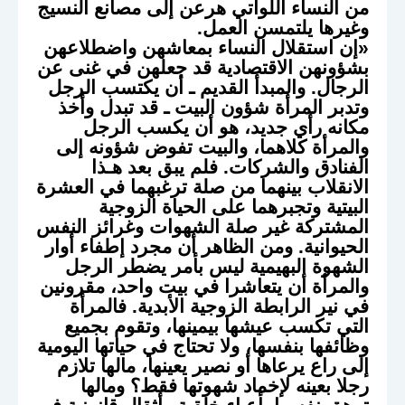
من النساء اللواتي هرعن إلى مصانع النسيج
وغيرها يلتمسن العمل.
«إن استقلال النساء بمعاشهن واضطلاعهن
بشؤونهن الاقتصادية قد جعلهن في غنى عن
الرجال. والمبدأ القديم ـ أن يكتسب الرجل
وتدبر المرأة شؤون البيت ـ قد تبدل وأخذ
مكانه رأي جديد، هو أن يكسب الرجل
والمرأة كلاهما، والبيت تفوض شؤونه إلى
الفنادق والشركات. فلم يبق بعد هـذا
الانقلاب بينهما من صلة ترغبهما في العشرة
البيتية وتجبرهما على الحياة الزوجية
المشتركة غير صلة الشهوات وغرائز النفس
الحيوانية. ومن الظاهر أن مجرد إطفاء أوار
الشهوة البهيمية ليس بأمر يضطر الرجل
والمرأة أن يتعاشرا في بيت واحد، مقرونين
في نير الرابطة الزوجية الأبدية. فالمرأة
التي تكسب عيشها بيمينها، وتقوم بجميع
وظائفها بنفسها، ولا تحتاج في حياتها اليومية
إلى راع يرعاها أو نصير يعينها، مالها تلازم
رجلا بعينه لإخماد شهوتها فقط؟ ومالها