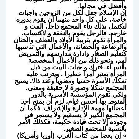
وأفضل في مجالها.
إن الإسلام جعل لكل من الزوجين واجبات
خاصة، على كل واحد منهما أن يقوم بدوره
ليكتمل بذلك بناء المجتمع داخل البيت و
خارجه. فالرجل يقوم بالنفقة والاكتساب،
والمرأة تقوم بتربية الأولاد والعطف والحنان
والرضاعة والحضانة، والأعمال التي تناسبها
كتعليم الصغار وادارة مدارسهم والتمريض
لهم، ونحو ذلك من الأعمال المخصصة
بالنسـاء. فترك واجبات البيت من قبل
المرأة يعتبر أمرا خطيرا . ويترتب عليه
تفكك الأسرة حسيا ومعنويا وعند ذاك يصبح
المجتمع شكلا وصورة لا حقيقة ومعنى.
ولكي تقوم المؤسسة الأسرية بالدور
المنوط بها أحسن قيام، لزم أن يمنح أحد
أعضائها مهمة الإدارة والإشراف. فكما أن
المجتمع الكبير لا يستقيم ولا يستمر في
وجوده إلا تحت قيادة حكيمة، فكذلك الأمر
بالنسبة للمجتمع الصغير:
« إن بعضا من كتاب الغرب (أوربا وأمريكا)