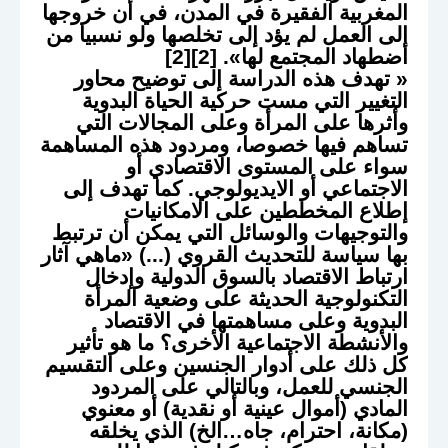
المغربية الفقيرة في المدن، في أن خروجها
إلى العمل لم يؤد إلى تخلصها ولو نسبيا من
اضطهاد المجتمع لها». [2][2]
« تهدف هذه الدراسة إلى توضيح محاور
التغيير التي مست حركية الحياة البدوية
وأثرها على المرأة وعلى المجالات التي
تساهم فيها خصوصا، ومردود هذه المساهمة
سواء على المستوى الاقتصادي أو
الاجتماعي أو الايديولوجي. كما تهدف إلى
إطلاع المخططين على الامكانيات
والتوجيهات والوسائل التي يمكن أن ترتبط
بها سياسة للتحديث القروي (...) «ماهي آثار
ارتباط الاقتصاد بالسوق الدولية وإدخال
التكنولوجية الحديثة على وضعية المرأة
البدوية وعلى مساهمتها في الاقتصاد
والأنشطة الاجتماعية الأخرى؟ ما هو تأثير
كل ذلك على أدوار الجنسين وعلى التقسيم
الجنسي للعمل، وبالتالي على المردود
المادي (أموال عينية أو نقدية) أو معنوي
(مكانة، احترام، جاه…الخ) الذي يخلقه