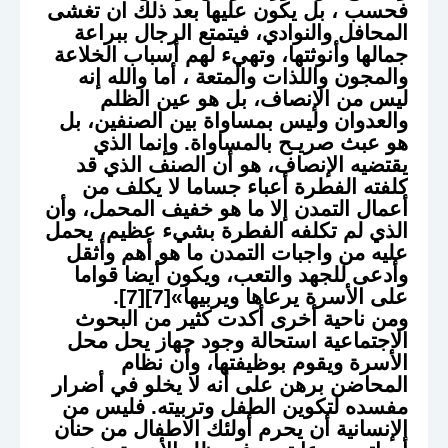
فحسب ، بل يكون عليها بعد ذلك ان تغشى
المحافل والنوادي، فيتمتع الرجال ببراعة
جمالها وأنوثتها، وتهيء لهم أسباب الخلاعة
والمجون واللذات والمتعة ، أما والله إنه
ليس من الإنصاف، بل هو عين الظلم
والعدوان وليس بمساواة بين الصنفين، بل
هو عبث صريـح بالمساواة. وإنما الذي
يقتضيه الإنصاف، هو أن الصنف الذي قد
كلفته الفطرة أعباء جساما لا يكلف من
أعمال التمدن إلا ما هو خفيف المحمل، وأن
الذي لم تكلفه الفطرة بشيء عظيم، يحمل
عليه من واجبات التمدن ما هو أهم وأثقل
وأدعى للجهد والتعب، ويكون أيضا قواما
على الأسرة يرعاها ويربيها»[7][7].
ومن ناحية أخرى أكدت كثير من البحوث
الاجتماعية استحالة وجود جهاز يحل محل
الأسرة ويقوم بوظيفتها، وأن نظام
المحاضن برهن على أنه لا يخلو في أضرار
مفسده لتكوين الطفل وتربيته. فليس من
الإنسانية أن يحرم أولئك الاطفال من حنان