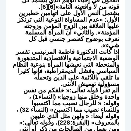
القانون في إحياء الوهم الذي يستمد كل
قوته من لا واقعيته التامة»[6][6].
يشتمل النص الأول على اتهامين خطيرين
الأول: «عدم المساواة النوعية التي ترتكز
عليها العلاقة بين الزوج المؤمن وزوجته
المؤمنة». والثاني« أن المرأة المسلمة
تعرف بوضوح كعنصر جنسي قبل كل
شيء».
إذا كانت الدكتورة فاطمة المرنيسي تفسر
الوضعية الاجتماعية والاقتصادية المتدهورة
والمنحطة التي تعيشها المرأة بنوعية النظام
السياسي وفشل الديمقراطية، فإنها كثيرا
ما تلقي باللائمة على الدين وتحمله
مسؤولية تهميش الأنثى.
ألم تقرأ قوله تعالى:« خلقكم من نفس
واحدة وخلق منها زوجها» (النساء1) ،
وقوله: « للرجال نصيب مما اكتسبوا
وللنساء نصيب مما اكتسبن» (النساء 32) ،
وقوله أيضا: « ولهن مثل الذي عليهن
بالمعروف» (البقرة:228)، وقوله تعالى:«
ومن يعمل من الصالحات من ذكر أو أنثى