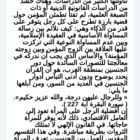
تناولتها الكثير من الدراسات. وهناك حشد
من الدراسات القانونية الدينية أو ذات
الصبغة العلمية، لم تفتأ تطمئن المؤمن حول
قضية بارزة تطرح على كل رجل يتوفر على
قدر من الذكاء وهي: كيف نلائم بين رسالة
المساواة الأساسية في العقيدة الإسلامية،
وبين عدم المساواة النوعية التي تركزت
عليها العلاقة بين الزوج المؤمن وبين زوجته
المؤمنة؟ والأساس الذي يجب أن ندركه في
معالجتنا للتصورات السائدة حول دور
الجنسين بمنطقة الغرب، هو أن القرآن
يحدد بوضوح ودون أدنى التباس أدوار
الجنسين في العديد من السور، ومن أبلغها
ما يلي:
« وللرجال عليهن درجة، والله عزيز حكيم».
( سورة البقرة آية 227 ).
إن أفضلية الرجل على المرأة تعود إلى
العامل الاقتصادي، ذلك لأنه يوفر للمرأة
حاجاتها. في القانون الإلهي لا تمتلك
الثروات بطريقة مباشرة. وفي هذا التقسيم
المقدس للعمل بين الجنسين، تعرف المرأة