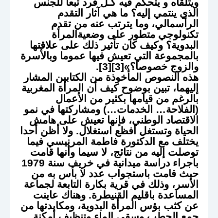
ويتلقاه و يتحكم فيه كـل فرد تبعا للجنس
الذي ينتمي إليه؟ ما هي آثار التقدم
الرأسمالي، وما يترتب عنه من تقدم
تكنولوجي متطور على وضعيةالمرأة
البدوية؟ وكيف كان تأثير ذلك على علاقتها
بالمجموعة التي تعيش فيها عموما وبالأسرة
والزوج خصوصا؟»[3][3].
هذه النصوص المأخوذة من الكتابين المشار
إليهما، تبين بوضوح كيف أن المرأة المغربية
بالرغم من قيامها بكثير من الأعمال
(الفلاحة… الخدمات…) ومشاركتها في نمو
الاقتصاد الوطني، فإنها تعيش على هامش
الحياة وتستغل أفظع استغلال. ولا أظن أحدا
يختلف مع الدكتورة فاطمة المرنيسي فيما
توصلت إليه من نتائج، لا سيما وأنها قامت
باجراء دراسة ميدانية في خريف سنة 1979
حيث قامت باستجواب عدد لا بأس به من
الأسر، وذلك في قرية بكارة التابعة لجماعة
المساعدة باقليم القنيطرة. وهناك عاينت
عن كثب بؤس المرأة البدوية، ومكابدتها من
جمع الحطب وسقي الماء وتنظيف أمكنة