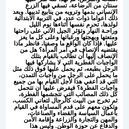
سنتان من الرضاعة، تسقي فيها الزرع
الإنساني بدمها وترويه من ينابيع ثدييها. وبعد
ذلك أعواما ذوات عدد، في التربية الابتدائية
لولدها، تحرم نفسها أثناءها نوم الليل
وراحـة النهار وتؤثر الجيل الآتي على راحتها
ومتعتها وبهجتها ورغباتها وعلى كل ما يعز
عليها. فإذا كان الواقع ما وصفنا، فانظر ماذا
يقتضيه الإنصاف في أمر المرأة؟ هل من
الإنصاف إليها أن تطالب بالقيام بتلك
الواجبات الفطرية التي لا يشاركها فيها
الرجل بطبعه، ثم يحمل عليها فوق ذلك مثل
ما يحمل على الرجل من واجبات التمدن،
التي قد أعفي هذا لأجل القيام بها من جميع
واجبات الفطرة؟ فيفرض عليها أن تتحمل
كل ذلك المصائب التي تتجشمها الفطرة،
ثم تخرج من البيت كالرجال لتعاني الكسب،
وتكون معهم على قدم المساواة في القيام
بأعمال السياسة والقضاء والصناعات،
والمهن والتجارة والزراعة وإقامة الأمن
والدفاع عن حوزة الوطن. وليس هذا