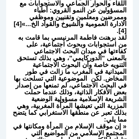
اللقاء والحوار الجماعي والاستجوابات مع
المسؤولين عن النمو القروي: أطباء
وممرضين ومعلمين وتقنيين وموظفي
الادارة العمومية والشيوخ والقواد الخ...»[4]
[4].
لقد برهنت فاطمة المرنيسي بما قامت به
من استجوابات وبحوث اجتماعية، على
كفاءتها في ميدان البحث الاجتماعي
بالمعنى "الدوركايمي"، وهي بذلك تستحق
التنويه خاصة وأن البحوث الاجتماعية
الميدانية في المغرب ما زالت في طور
المخاض. لكن الموضوعية التي تسلحت بها
في البحث الاجتماعي، لم تمنعها من إصدار
بعض الأفكار الذاتية، وذلك عندما حملت
الشريعة الإسلامية مسؤولية الوضعية
المزرية التي تعيشها المرأة المغربية، وهي
بذلك تعبر عن منطقها الاستغرابي كما يتضح
مما يلي:
« إن موقف الإسلام من المرأة ومكانتها في
المجتمع الإسلامي من المواضيع التي