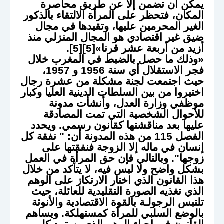
يمكن أن تضمن إلا عن طريق محاصرة
المكان، فتحظر على المرأة الالتقاء بالذكور
الغير المحرمين عليها، وتقيدها في مجال
ضيق غير اقتصادي هو المجال المنزلي منذ
أزيد من أربعة عشر قرنا»[5][5].
«وذلك ما حصل بالضبط في المغرب خلال
فجر الاستقلال أي سنة 1956 و 1957،
حيث اجتمعت لجنة مشكلة من عشرة رجال
اختيروا من بين السلطات الدينية العليا وكبار
موظفي وزارة العدل، وأنشأت مدونة
للأحوال الشخصية التي تمت المصادقة
عليها بعد مناقشتها كقانون رسمي. ويحدد
الفصل 115 من هذه المدونة أن: " نفقة كل
إنسان في ماله إلا الزوجة فنفقتها على
زوجها". وبالتالي فإن حق المرأة في العمل
بشكل واضح ولا لبس فيه، لا يتأكد من خلال
هذا القانون الذي اختار الارتكاز على الوهم
الذي تغذيه الصورة التقليدية للعائلة، حيث
تلتبس الرجولـة بالقوة الاقتصادية والأنوثة
بالوضع السلبي للمرأة كمستهلكة. ويساهم