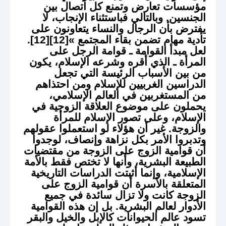
مؤسسات تعارض وتمنع كل اتصال بين
الجنسين. وبالتالي فباستثناء الإنجاب، لا
يفترض بأن الرجال والنساء يتعاونون على
تأدية مهام تضمن بقاء المجتمع »[12][12].
لعل مبدأ القوامة ـ قوامة الرجل على
المرأة ـ الذي أقره وشرعه الإسلام، يكون
من بين الأسباب الرئيسة التي تجعل
الدراسين الغربيين للإسلام ومن احتذاهم
من المستغربين في العالم الإسلامي،
يحملون على موضوع العلاقة الزوجية في
الإسلام، وعلى تصور الإسلام للمرأة
والزوجة. غير أن هؤلاء لو استعملوا عقولهم
وتدبروا الأمر بكل نزاهة وإنصاف، لوجدوا
أن قوامية الزوج على الزوجة من مقتضيات
الطبيعة البشرية، وأنها لا تختص فقط بالأمة
الإسلامية، وإنما أثبتت الدراسات التاريخية
المتعلقة بالأسرة أن قوامية الزوج على
الزوجة كانت ولا تزال سائدة في جميع
الأدوار لعالم البشرية. بل إن هذه القوامية
تسود عالم الحيوانات كالإبل والخيل والبقر