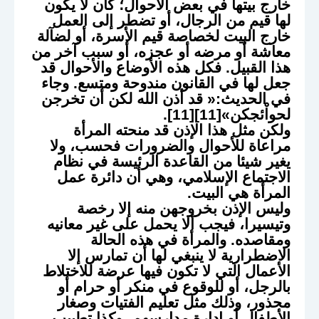
خارج بيتها في بعض الأحوال؛ كأن لا يكون
لها قيم من الرجال، أو تضطر إلى العمل
خارج البيت لخصاصة قيم الأسرة، أو لضآلة
معاشة أو مرضه أو عجزه، أو سبب آخر من
هذا القبيل. فكل هذه الأوضاع والأحوال قد
جعل لها في القانون مندوحة ومتسع. وجاء
في الحديث:« قد أذن الله لكن أن تخرجن
لحواْئجكن»[11][11].
ولكن مثل هذا الإذن قد منحته المرأة
مراعاة للأحوال والضرورات فحسب، ولا
يغير شيئا من القاعدة الرئيسة في نظام
الاجتماع الإسلامي، وهي أن دائرة عمل
المرأة هي البيت.
وليس الإذن بخروجهن منه إلا رخصة
وتيسيرا، فيجب ألا يحمل على غير معانيه
ومقاصده. والمرأة في هذه الحالة
الاضطرارية لا ينبغي لها أن تمارس إلا
الأعمال التي لا تكون فيها عرضة للاختلاط
بالرجل، أو للوقوع في منكر أو حرام أو
محذور، وذلك مثل تعليم الفتيات وصغار
الأطفال أو إدارة مدارسهم، وكذا تطبيب