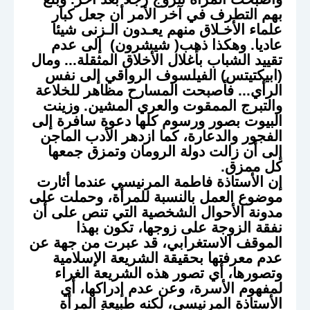
بهم التطرف في آخر الأمر أن جعل كبار
علماء الأخـلاق منهم يعـدون الـزنى شيئا
عاديا. وهكذا ذهب( شيشرون) إلى عدم
تقييد الشباب بأغلال الأخلاق المثقلة... ومال
(ابيكتيتس) الفيلسوف الرواقي إلى نفس
الرأي... فأصبحت المسارح مظاهر للخلاعة
والتبرج الممقوت والعري المشين. وزينت
البيوت بصور ورسوم كلها دعوة سافرة إلى
الفجور والدعارة، كما ازدهر الأدب الماجن
إلى أن زالت دولة الرومان وتمزق جمعها
كل ممزق.
إن الأستاذة فاطمة المرنيسي عندما أثارت
موضوع العمل بالنسبة للمرأة، وحملت على
مدونة الأحوال الشخصية التي تنص على أن
نفقة الزوجة على زوجها، تكون بهذا
الموقف الاستغرابي، قد عبرت من جهة عن
عدم معرفتها بحقيقة الشريعة الإسلامية
وتصورها، أي تصور هذه الشريعة الغراء
لمفهوم الأسرة، وعن عدم إدراكها، أي
الأستاذة المرنيسي، لكنه طبيعة المرأة