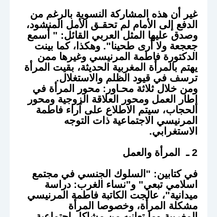
غير أن هذه المشاركة النسوية بالرغم من
الدفع إلى الأمام لم تحقـق الأمل المنشود،
وصدق عليها المثل العربي القائل: " أسمع
جعجعة ولا أرى طحينا". وهكذا، كما بينت
الدكتورة فاطمة المرنيسي وغيرها ممن
يهتم بالمرأة المغربية الحديثة، بقيت المرأة
ترسف في قيود الظلم والاستغلال.
ومن خلال ثلاثة محـاور: محور المرأة في
إطار العمل ومحور العلاقة الزوجية ومحور
الحجاب، سيتم الاطلاع على آراء فاطمة
المرنيسي الاجتماعية ذات التوجه
الاستغرابي.
2 ـ
المرأة والعمل
في كتابين: "
السلوك الجنسي في مجتمع
اسلامي تبعي
" و"
نساء الغرب: دراسة
ميدانية
"، عالجت الكاتبة فاطمة المرنيسي
مشكلة المرأة، وخصوصا المرأة
المغربية،وما تعانيه من مشاكل اجتماعية