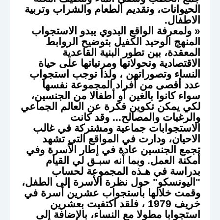
الحيوانات، وتقديم الطعام والشراب وتربية
الاطفال.
« ولمعرفة الواقع البدوي يبدو الاستجواب
المنهج الوحيد الكفيل بتوضيح الروابط
المعقدة، بين تطور البنية القاعدية
الاقتصادية وتحولاتها ومرتباتها على حياة
النساء وتصوراتهن ، ولذا توجب استجواب
عدد أقصى من أفراد المجموعة نفسها
سواء كانوا بالغين أو أطفالا من الجنسين،
لكي يمكن تكوين فكرة عن العالم الجماعي
والرغبات والمصالح... وقد كانت
الاستجوابات جماعية ومشتركة في غالب
الاحيان، ودارت في المواقع التي تشهد
تجمع الجنسين عادة في إطار الأسرة وفي
أمكنة العمل. وبما أنه سبـق لي القيام
بدراسة في هـذه المجموعة لحساب
"اليونسكو" حول نظرة الأسرة إلى الطفل،
وقمت خلالها باستجواب عشرين أسرة في
خريف 1979 ، فلقد اكتفيت بعشرين
استجوابا مطولا مع النساء، بالإضافة إلى