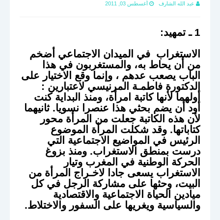
عبد الله الشارف
أغسطس 03, 2011
1 ـ تمهيد:
الاستغراب في الميدان الاجتماعي أضخم
من أن يحاط به، والمستغربون في هذا
الباب يصعب عدهم ، وإنما وقع الاختيار على
الدكتورة فاطمـة المرنيسي لاعتبارين :
أولهما لأنها كاتبة امرأة، ومنذ البداية كنت
أود أن يضم بحثي هذا عنصرا نسويا. ثانيهما
لأن هذه الكاتبة جعلت من المرأة محور
كتاباتها. وقد شكلت المرأة الموضوع
الرئيس في المواضيع الاجتماعية التي
درست بمنطق الاستغراب. ومنذ بزوغ
الحركة الوطنية في المغرب وتيار
الاستغراب يسعى جادا لاخـراج المرأة من
البيت، وحثها على مشاركة الرجل في كل
ميادين الحياة الاجتماعية والاقتصادية
والسياسية ويغريها على السفور والاختلاط.