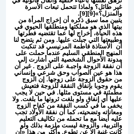
ترهق نفسها بأعباء خلقية وأثقال قانونية في
غير طائل؟ ولماذا تتحمل تبعات الأسرة
والمنزل؟»[9][9].
يتبين مما سبق ذكره أن إخراج المرأة من
بيتها الذي هو مملكتها ومنطلقها الحيوي في
هذه الحياة، إخراج لها عما تقتضيه فطرتها
وطبيعتها التي جبلت عليها. ومن ثم يتضح لنا
أن الأستاذة فاطمة المرنيسي قد تنكبت
المنهج المنطقي السليم عندما حملت على
مدونة الأحوال الشخصية التي أشارت إلى
أن نفقة الزوجة واجبـة على الزوج . غير أن
هذا هو عين الصواب وحق شرعي وإنساني
من حقوق الزوجة على زوجها. إن الزوج
يقوم وجوبا بإنفاق النفقة للزوجة فتعيش
مطمئنة في مستوى مثلها. في حين لا يجب
عليها أي إنفاق ولو بلغت ثروتها ما بلغت. ولا
يخفى ما في كسب النفقة من كفاح الزوج
ومعاناته وتضحيته، كما أن نفقة الأولاد تجب
عليه أيضا مع ما تحمله من تكاليف التعليم
والتربية، والزوجة ليست ملزمة بذلك ولو
كانت غنية إلا عن تطوع. وأكثر من هذا «أن