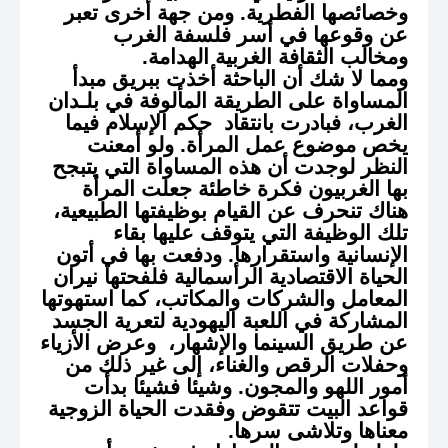
وخصائصها الفطرية. ومن جهة أخرى تعبر
عن وقوعها في أسر فلسفة الغرب
ومخالب الثقافة الغربية الهدامة.
ومما لا شك أن الباحثة أخذت ببريق مبدأ
المساواة على الطريقة المألوفة في بلـدان
الغرب، فبادرت بانتقاد حكم الإسلام فيما
يخص موضوع عمل المرأة. ولو أمعنت
النظر لوجدت أن هذه المساواة التي يتبجح
بها الغربيون فكرة خاطئة جعلت المرأة
هناك تنحرف عن القيام بوظيفتها الطبيعية،
تلك الوظيفة التي يتوقف عليها بقاء
الإنسانية واستقرارها. ودفعت بها في أتون
الحياة الاقتصادية الرأسمالية فلفحتها نيران
المعامل والشركات والمكاتب، كما استهوتها
المشاركة في اللعبة اليهودية لتعرية الجسد
عن طريق السينما والإشهار، وعرض الأزياء
وحفلات الرقص والغناء، إلى غير ذلك من
أمور اللهو والمجون. وشيئا فشيئا بدأت
قواعد البيت تتقوض وفقدت الحياة الزوجية
معناها وتلاشى سرها.