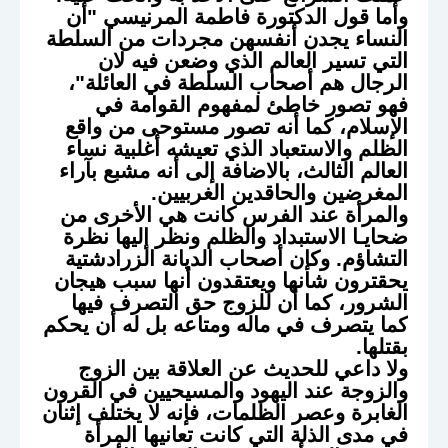
وأما قول الدكتورة فاطمة المرنيسي "أن
النساء يجدن أنفسهن مجردات من السلطة
التي تسير العالم الذي وضعن فيه لان
الرجال هم أصحاب السلطة في العائلة"،
فهو تصور خاطئ لمفهوم القوامة في
الإسلام، كما أنه تصور مستوحى من واقع
الظلم والاستعباد الذي تعيشه أغلبية نساء
العالم الثالث، بالاضافة إلى أنه مشبع بآراء
المغرضين والحاقدين الغربيين.
والمرأة عند الفرس كانت هي الأخرى من
ضحايـا الاستبداد والظلم ونظر إليها نظرة
التشاؤم. وكان أصحاب الديانة الزرادشتية
يحقترون شأنها ويعتقدون أنها سبب هيجان
الشرور، كما أن للزوج حق التصرف فيها
كما يتصرف في ماله ومتاعه بل له أن يحكم
بقتلها.
ولا داعي للحديث عن العلاقة بين الزوج
والزوجة عند اليهود والمسيحيين في القرون
الغابرة وعصر الظلمات، فإنه لا يختلف إثنان
في مدى الذلة التي كانت تعانيها المرأة