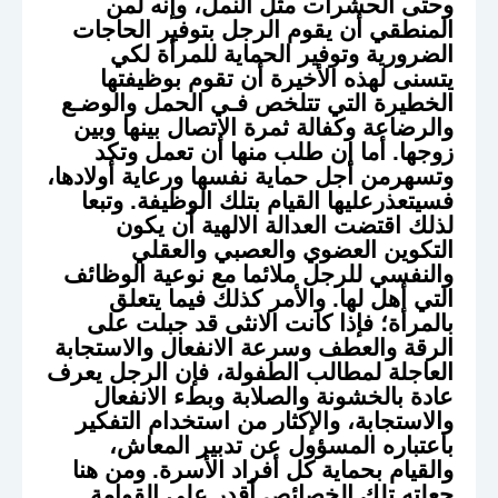
وحتى الحشرات مثل النمل، وإنه لمن
المنطقي أن يقوم الرجل بتوفير الحاجات
الضرورية وتوفير الحماية للمرأة لكي
يتسنى لهذه الأخيرة أن تقوم بوظيفتها
الخطيرة التي تتلخص فـي الحمل والوضـع
والرضاعة وكفالة ثمرة الاتصال بينها وبين
زوجها. أما إن طلب منها أن تعمل وتكد
وتسهرمن أجل حماية نفسها ورعاية أولادها،
فسيتعذرعليها القيام بتلك الوظيفة. وتبعا
لذلك اقتضت العدالة الالهية أن يكون
التكوين العضوي والعصبي والعقلي
والنفسي للرجل ملائما مع نوعية الوظائف
التي أهل لها. والأمر كذلك فيما يتعلق
بالمرأة؛ فإذا كانت الانثى قد جبلت على
الرقة والعطف وسرعة الانفعال والاستجابة
العاجلة لمطالب الطفولة، فإن الرجل يعرف
عادة بالخشونة والصلابة وبطء الانفعال
والاستجابة، والإكثار من استخدام التفكير
باعتباره المسؤول عن تدبير المعاش،
والقيام بحماية كل أفراد الأسرة. ومن هنا
جعلته تلك الخصائص أقدر على القوامة