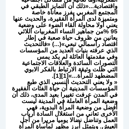
واقتصادية...«ذلك أن التمايز الطبقي في
المجتمع المغربي يفرز معاناة خاصة
ومتميزة لدى المرأة الفقيرة، والحديث عنها
يعني أولا محاولة القاء الضوء على وضعية
95 %من جماهير النساء المغربيات اللائي
يعانين من ظروف حياة صعبة في إطار
اقتصاد رأسمالي تبعي»(...) «فالتحديث
الذي عرفته بنيات العديد من المؤسسات
وفي مقدمتها العائلة لم يكد يمس
التصورات السائدة والعلاقات الاجتماعية
التي ظلت وثيقة الارتباط بالفكر الابوي
المضطهد للمرأة...»[1][1].
« ولا يعني التحديث النسبي الذي طبع
المؤسسات المدينية أن حياة الفئات الفقيرة
في المدن عرفت تغييرا بعيد المدى، ذلك أن
وضعية المرأة العاملة في المدينة ليست
أفضل من وضعية المرأة البدوية، فهي
الأخرى تعاني من استغلال السادة أرباب
العمل وتناضل نضالا يوميا مريرا من أجل
العيش. ويتمثل أبرز مظهر لمأساة المرأة