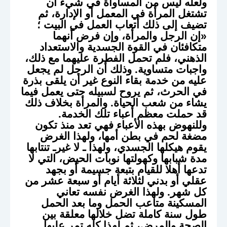
ولعله ليس من المساواة في شيء أن
تشتغل المرأة في المعمل أو الإدارة، ثم
تضيف إلى ذلك أتعاب العمل في البيت ؛
«إن الرجل والمرأة، وإن فرض أنهما
متكافئان في القوة الجسدية والاستعداد
الذهني، فلم تحمل الفطرة عليهما مع ذلك،
واجبات متساوية. وذلك أن الرجل لم يجعل
عليه من خدمة بقاء النوع غير أن يلقى بذرة
في الحرث، ثم يروح لسبيله حتى يعمل فيما
يشاء من شعب الحياة. والمرأة بخلاف ذلك
قد حملت معظم أعباء تلك الخدمة.
وللنهوض بهذه الأعباء فهي تعد منذ تكون
مضغة لحم في بطن أمها، ولهذا الغرض
يقوم هيكلها الجسدي، ولهذا ـ لا غيرـ تنتابها
مدة شبابها وكهولتها نوبات الحيض، التي لا
تدعها أهلا للقيام بتبعة جسيمة أو بجهد
عقلي أو بدني لثلاثة أيام أو سبعة عشر من
كل شهر. ولهذا الغرض نفسه تعاني
المسكينة متاعب الحمل وما بعد الحمل
طول سنة كاملة تضل خلالها معلقة بين
الصحة والمرض، ثم لهذا كله تمر عليها