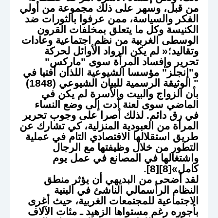
من قبل، وسهر على ذلك مجموعة من أولي
الفكر والسياسة، ممن عرفوا بالثورات ضد
الكنيسة وكل ما يتعلق بمخلفات القرون
الوسطى الغربية من نظم اجتماعية وعادات
وتقاليد؛« لم يكن الرواد الأوائل لحركة
تحرير وإفساد المرأة سوى "ماركس"
و"إنجلز" مؤسسا الشيوعية اللذان أفتيا في
" الوثيقة الرسمية للبيان الشيوعي (1848)
بأن الزواج والبيت والأسرة لم يكن في
الماضي سوى لعنة أدت إلى وضع النساء
في رق دائم. لذلك أصرا على وجوب تحرير
المرأة من العبودية المنزلية، كي تشارك عن
طريق استقلالها الاقتصادي التام في عملية
التطور من خلال وظيفتها مع الرجال
واشتغالها في المصانع في عمل يوم
كامل»[8][8].
لقد أضحى من البديهي أن يؤثر منطق
النظام الرأسمالي الناشئ في البنية
الاجتماعية للمجتمعات الغربية، حيث أغرى
بأجوره رغم مستواها الزهيد ـ مئات الآلاف