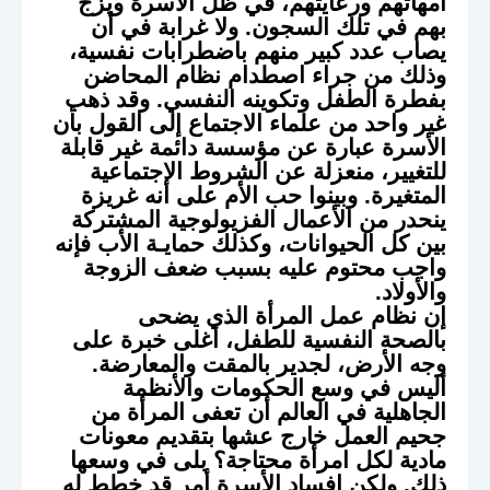
أمهاتهم ورعايتهم، في ظل الأسرة ويزج
بهم في تلك السجون. ولا غرابة في أن
يصاب عدد كبير منهم باضطرابات نفسية،
وذلك من جراء اصطدام نظام المحاضن
بفطرة الطفل وتكوينه النفسي. وقد ذهب
غير واحد من علماء الاجتماع إلى القول بأن
الأسرة عبارة عن مؤسسة دائمة غير قابلة
للتغيير، منعزلة عن الشروط الاجتماعية
المتغيرة. وبينوا حب الأم على أنه غريزة
ينحدر من الأعمال الفزيولوجية المشتركة
بين كل الحيوانات، وكذلك حمايـة الأب فإنه
واجب محتوم عليه بسبب ضعف الزوجة
والأولاد.
إن نظام عمل المرأة الذي يضحى
بالصحة ‎النفسية للطفل، أغلى خبرة على
وجه الأرض، لجدير بالمقت والمعارضة.
أليس في وسع الحكومات والأنظمة
الجاهلية في العالم أن تعفى المرأة من
جحيم العمل خارج عشها بتقديم معونات
مادية لكل امرأة محتاجة؟ بلى في وسعها
ذلك. ولكن إفساد الأسرة أمر قد خطط له