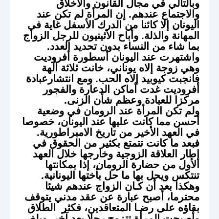
وبالتالي في مجال القانون والأخلاق
والاجتماع عندهم. إن المرأة لم تكن عند
اليونان إلا كائنا من الدرك الأسفل غاية في
المهانة والذلة. وأباح الأثينيون للرجل الزواج
بما شاء من النساء بدون تحديد العدد.
واشتهرت عند اليونان أسطورة أفروديت
وهي زوجة إلاه يوناني، خانت ثلاثة آلهة
فانجبت كيوبيد إلاه الحب. ومع انتشارعبادة
أفروديت غدت أماكن الدعارة والفجور
مركزا للعبادة وعظم شأن الزنى.
ولم تكن المرأة عند الرومان في وضعية
أحسن مما كانت عليها عند اليونان، خصوصا
في العهد الأخير من تاريخ الامبراطورية.
فبعد ما كانت تتمتع بكثير من الحقوق في
إطار العلاقة الزوجية وخارجها خلال العهد
الأول من حضارة الرومان، إذا بمكانتها
تنتكس ويحل بها ما حل بأختها اليونانية.
وهكذا بعد أن كـان الزواج عندهم شيئا
محترما، أصبح عبارة عن عقد مدني يتوقف
بقاؤه على رضـا المتعاقدين، فكثر الطلاق
وأصبحت المرأة تتزوج رجلا بعد آخر. وبلغ