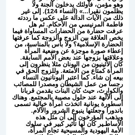
وهو مؤمن، فأولئك يدخلون الجنة ولا
يظلمون نقيرا...» (النساء 124). إلى غير
ذلك من الآيات الدالة على عكس ما رددته
فاطمة المرنيسي من الأحكام. ثم هل
عرفت حضارة من الحضارات المساواة فيما
يخص العلاقة بين الزوج والزوجة كما عرفتها
الحضارة الإسلامية؟ ولا بأس بالمناسبة، من
إعطاء صورة موجزة عن وضعية المرأة
وعلاقتها بزوجها عند بعض الأمم السابقة.
كان الأثينيون من اليونان مثلا ينظرون إلى
المرأة كمتاع من الأمتعة. وللزوج الحق في
بيعه إن شاء. كما اعتبر اليونانيون النساء
رجسا من عمل الشيطان ومصدرا للمصائب
والكوارث، حيث كان البنات يقدمن قربانا
إلى الآلهة عند حلول مصيبة بالمجتمع. وهناك
أسطورة يونانية اتخذت امرأة خيالية تسمى
باندورا وجعلتها ينبوع الشرور والآلام.
ويذهب المؤرخون إلى أن مثل هذه
الأساطـير كان لها تأثير كبير في سلوك
الأمة اليهودية والمسيحية تجاه المرأة،