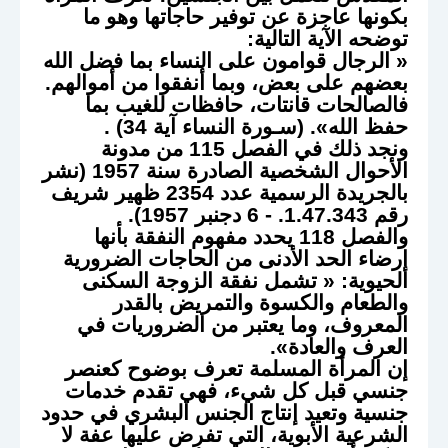
بكونها عاجزة عن توفير حاجاتها وهو ما
توضحه الآية التالية:
« الرجال قوامون على النساء بما فضل الله
بعضهم على بعض، وبما أنفقوا من أموالهم.
فالصالحات قانتات، حافظات للغيب بما
حفظ الله». (سـورة النساء آية 34) .
ونجد ذلك في الفصل 115 من مدونة
الأحوال الشخصية الصادرة سنة 1957 (نشر
بالجريدة الرسمية عدد 2354 ظهير شريف
رقم 1.47.343. - 6 دجنبر 1957).
والفصل 118 يحدد مفهوم النفقة بأنها
إرضاء الحد الأدنى من الحاجات الضرورية
الحيوية: « تشمل نفقة الزوجة السكنى
والطعام والكسوة والتمريض بالقدر
المعروف، وما يعتبر من الضروريات في
العرف والعادة».
إن المرأة المسلمة تعرف بوضوح كعنصر
جنسي قبل كل شيء، فهي تقدم خدمات
جنسية وتعيد إنتاج الجنس البشري في حدود
الشرعية الأبوية، التي تفرض عليها عفة لا