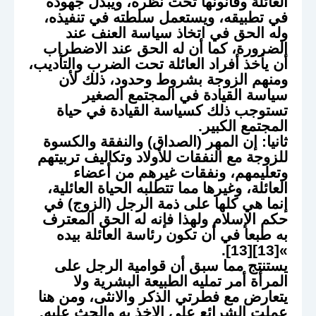
العائلة وقانونها تحت نظره، ويبذل جهوده
في تطبيقه، ويستعمل سلطته في تنفيذه،
وله الحق في اتخاذ سياسة العنف عند
الضرورة، كما أن له الحق عند الاضطراب
أن يأخذ أفراد العائلة تحت الضرب والتأديب،
ومنهم الزوجة بشروط وحدود، ذلك لأن
سياسة القيادة في المجتمع الصغير
تستوجب ذلك كسياسة القيادة في حياة
المجتمع الكبير.
ثانيا: إن المهر (الصداق) والنفقة والكسوة
للزوجة مع النفقات للأولاد وتكاليف تربيتهم
وتعليمهم، ونفقات غيرهم من أعضاء
العائلة، وغيرها مما تتطلبه الحياة العائلية،
إنما هي كلها على ذمة الرجل (الزوج) في
حكم الإسلام ولهذا فإنه له الحق المعترف
به طبعا في أن تكون رئاسة العائلة بيده
»[13][13].
يستنتج مما سبق أن قوامية الرجل على
المرأة أمر تمليه الطبيعة البشرية ولا
يتعارض مع فطرتي الذكر والانثى، ومن هنا
عملت الشرائع على الاخذ به والحث عليه.