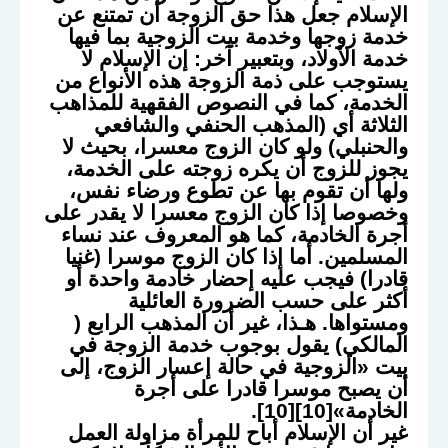
الإسلام جعل هذا حق الزوجة أن تمتنع عن
خدمة زوجها وخدمة بيت الزوجية بما فيها
خدمة الأولاد، وبتعبير آخر: إن الإسلام لا
يستوجب على ذمة الزوجة هذه الأنواع من
الخدمة، كما في النصوص الفقهية للمذاهب
الثلاثة أي (المذهب الحنفي والشافعي
والحنبلي) ولو كان الزوج معسرا، بحيث لا
يجوز للزوج أن يكره زوجته على الخدمة،
ولها أن تقوم بها عن تطوع ورضاء نفس،
وخصوصا إذا كان الزوج معسرا لا يقدر على
أجرة الخادمة، كما هو المعروف عند نساء
المسلمين. أما إذا كان الزوج موسرا (غنيا
قادرا) فيجب عليه إحضار خادمة واحدة أو
أكثر على حسب الضرورة العائلية
ومستواها. هـذا، غير أن المذهب الرابع (
المالكي) يقول بوجوب خدمة الزوجة في
بيت «الزوجية في حالة إعسار الزوج، إلى
أن يصبح موسرا قادرا على أجرة
الخادمة»[10][10].
غير أن الإسلام أباح للمرأة مزاولة العمل