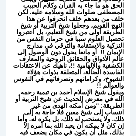
الحق هو ما جاء به القرآن وكلام الحبيب
المصطفى صلوات الله وسلامه عليه. لكن
خلف من بعدهم خلف انحرفوا عن هذا
النهج القويم، وجعلوا شيخ التربية أو شيخ
الطريقة أولى من شيخ التعليم، بل اعتبروا
تحصيل العلوم سببا في حرمان النفس من
التزكية والاستقامة والترقي في مدارج
الإيمان !! أو مانعا يحول دون الوصول إلى
عالم الأذواق والحقائق الروحية والمعارف
الكشفية والإلهامية !!، ناهيك عن الاعتقادات
الفاسدة الضالة، المتعلقة بذوات هؤلاء
الشيوخ، وكراماتهم وتصرفاتهم في النفوس
والعوالم !!
ويقول شيخ الإسلام أحمد بن تيمية رحمه
الله في معرض الحديث عن شيخ التربية أو
الطريقة: "ومن أمكنه الهدى من غير
انتساب إلى شيخ معين فلا حاجة به إلى
ذلك. ولا يستحب له ذلك، بل يكره له. وأما
إن كان لا يمكنه أن يعبد الله بما أمره إلا
بذلك، مثل أن يكون في مكان يضعف فيه