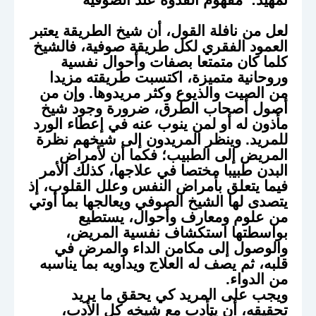
لعل من نافلة القول، أن شيخ الطريقة يعتبر
العمود الفقري لكل طريقة صوفية، فالشيخ
كلما كان متمتعا بصفات وأحوال نفسية
وروحانية متميزة، اكتسبت طريقته مزيدا
من الصيت والذيوع وكثر مريدوها. وإن من
أصول أصحاب الطرق، ضرورة وجود شيخ
مأذون له أو لمن ينوب عنه في إعطاء الورد
للمريد. وينظر المريدون إلى شيخهم نظرة
المريض إلى الطبيب؛ فكما أن لأمراض
البدن طبيبا مختصا في علاجها، كذلك الأمر
فيما يتعلق بأمراض النفس وعلل القلوب، إذ
يتصدى لها الشيخ الصوفي ويعالجها بما أوتي
من علوم ومعارف وأحوال، يستطيع
بواسطتها استكشاف نفسية المريض،
والوصول إلى مكامن الداء والمرض في
قلبه، ثم يصف له العلاج ويداويه بما يناسبه
من الدواء.
ويجب على المريد كي يحقق ما يريد
تحقيقه، أن يتأدب مع شيخه كل الأدب،