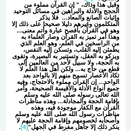
وقبل هذا وذاك، " إن القرآن مملوء من
الحجج والأدلة والبراهين في مسائل التوحيد
وإثبات الصانع والمعاد... فلا يذكر
المتكلمون وغيرهم دليلا صحيحا على ذلك إلا
وهو في القرآن بأفصح عبارة وأتم معنى...
وهذا أمر تميز به القرآن وصار العلماء به
من الراسخين في العلم، وهو العلم الذي
يطمئن إليه القلب، وتسكن إليه النفس،
ويزكو به العقل، وتستنير به البصيرة، وتقوى
به الحجة، ولا سبيل لأحد من العالمين إلى
قطع من حاج به... ولكن أهل هذا العلم لا
تكاد الأعصار تسمح منهم إلا بالواحد بعد
الواحد... إن القرآن مملوء بالاحتجاج، وفيه
جميع أنواع الأدلة والأقيسة الصحيحة، وأمر
الله تعالى رسوله صلى الله عليه وسلم
بإقامة الحجة والمجادلة... وهذه مناظرات
القرآن مع الكفار موجودة فيه، وهذه
مناظرات رسول الله صلى الله عليه وسلم
وأصحابه لخصومهم وإقامة الحجة عليهم لا
ينكر ذلك إلا جاهل مفرط في الجهل"
[4]
.