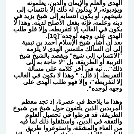
الهدى والعلم والإيمان والدين، يعلمونه
ويؤدبونه، لا يبذلون له ذلك إلا بانتساب إلى
شيخهم، أو يكون انتسابه إلى شيخ يزيد في
دينه وعلمه، فإنه يفعل الأصلح لدينه. وهذا لا
يكون في الغالب إلا لتفريطه، وإلا فلو طلب
الهدى على وجهه لوجده"[10].
بعد أن أشار شيخ الإسلام أحمد بن تيمية
إلى أن السالك ملتمس الهدى لا يلزمه
"الانتساب إلى شيخ" ويقصد بالشيخ شيخ
التربية أو الطريقة، بل "لا حاجة به إلى
ذلك"... نبه في آخر كلامه على مسألة
التفريط، إذ قال: " وهذا لا يكون في الغالب
إلا لتفريطه"، وإلا فهو طلب الهدى على
وجهه لوجده".
وهذا ما يلاحظ في عصرنا، إذ تجد معظم
المريدين الذين يلتفون حول شيخ من شيوخ
الطريقة، قد فرطوا في تحصيل العلوم
والتفقه في الدين، واستثقلوا ذلك لما فيه
من العناء والمشقة، واستوعروا طريق