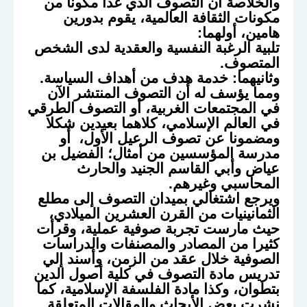
والخلاصة أن التصوف الذي غدا مكونا من
مكونات الثقافة العالمية، يقوم بدورين
هامين، أولهما:
تلبية الرغبة النفسية والعقدية لدى الشخص
المتصوف.
وثانيهما: خدمة هدف من أهداف السياسة.
ومما يؤسف له أن التصوف المنتشر الآن
في المجتمعات الغربية، أو التصوف الطرقي
في العالم الإسلامي، كلاهما بعيدين شكلا
ومضمونا عن تصوف الرعيل الأول، أو
مدرسة المؤسسين من أمثال؛ الفضيل بن
عياض وأبي القاسم الجنيد والحارث
المحاسبي وغيرهم.
ويرجع اشتغالي بميدان التصوف إلى مطلع
الثمانينيات من القرن العشرين الميلادي،
حيث مارست تجربة صوفية عملية، وقرأت
كثيرا من المصادر والمصنفات والدراسات
الصوفية خلال عقد من الزمن، وأسند إلي
تدريس مادة التصوف في كلية أصول الدين
بتطوان، وكذا مادة الفلسفة الإسلامية، كما
نشرت بعض الأبحاث والمقالات المتعلقة