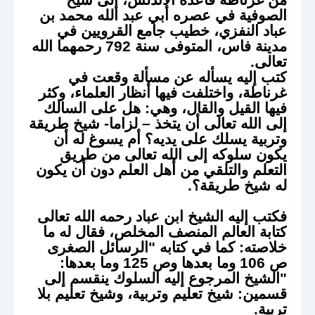
الصوفية في عصره أبي عبد الله محمد بن
عباد النفزي، خطيب جامع القرويين في
مدينة فاس، المتوفى سنة 792 رحمهما الله
تعالى.
كتب إليه يسأله عن مسألة وقعت في
غرناطة، واختلفت فيها أنظار العلماء، وكثر
فيها القيل والقال، وهي: هل على السالك
إلى الله تعالى أن يتخذ – لزاما- شيخ طريقة
وتربية يسلك على يديه؟ أم يسوغ له أن
يكون سلوكه إلى الله تعالى من طريق
التعلم والتلقي من أهل العلم دون أن يكون
له شيخ طريقة؟.
فكتب إليه الشيخ ابن عباد رحمه الله تعالى
كتابة العالم المنصف المخلص، فقال له ما
خلاصته: كما في كتابه "الرسائل الصغرى
ص 106 وما بعدها وص 125 وما بعدها:
"الشيخ المرجوع إليه السلوك ينقسم إلى
قسمين: شيخ تعليم وتربية، وشيخ تعليم بلا
تربية.