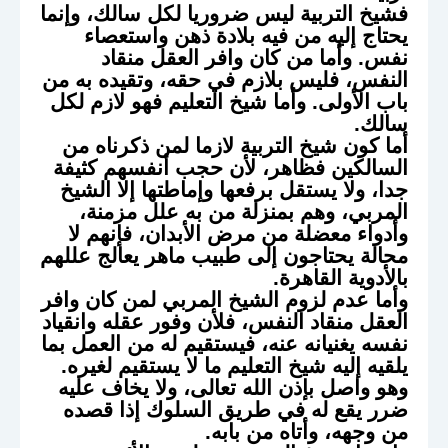
فشيخ التربية ليس ضروريا لكل سالك، وإنما
يحتاج إليه من فيه بلادة ذهن واستعصاء
نفس. وأما من كان وافر العقل منقاد
النفس، فليس بلازم في حقه، وتقيده به من
باب الأولى. وأما شيخ التعليم فهو لازم لكل
سالك.
أما كون شيخ التربية لازما لمن ذكرناه من
السالكين فظاهر، لأن حجب أنفسهم كثيفة
جدا، ولا يستقل برفعها وإماطتها إلا الشيخ
المربي، وهم بمنزلة من به علل مزمنة،
وأدواء معضلة من مرض الأبدان، فإنهم لا
محالة يحتاجون إلى طبيب ماهر يعالج عللهم
بالأدوية القاهرة.
وأما عدم لزوم الشيخ المربي لمن كان وافر
العقل منقاد النفس، فلأن وفور عقله وانقياد
نفسه يغنيانه عنه، فيستقيم له من العمل بما
يلقيه إليه شيخ التعليم ما لا يستقيم لغيره.
وهو واصل بإذن الله تعالى، ولا يخاف عليه
ضرر يقع له في طريق السلوك إذا قصده
من وجهه، وأتاه من بابه.