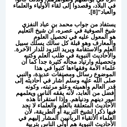
في البلاد، وقصدوا إلى لقاء الأولياء والعلماء
والعباد"[8].
يستفاد من جواب محمد بن عباد النفزي
شيخ الصوفية في عصره، أن شيخ التعليم
هو المعول عليه في تحصيل العلوم
والمعارف وهو قبلة كل سالك يسلك سبيل
العلم والاستقامة ويريد التزود للدار الآخرة.
والأحاديث النبوية في طلب العلم وكتبه
وتحصيله وارتياد مجاله كثيرة جدا كما أن
علماء الأمة وفقهاءها كتبوا في هذا
الموضوع رسائل ومصنفات عديدة، والنبي
صلى الله عليه وسلم أشار في أحاديثه إلى
قدر العالم وأهميته وعلو مرتبته، وكونه
أفضل من العابد، لأنه يفقه الناس ويعلمهم
أمور دينهم ودنياهم. وإذا استقرأنا هذه
الأحاديث المتعلقة بالعلم والعلماء لا نجد
فيها ذكرا لشيخ التربية أو الطريقة، لأن
العلماء الأتقياء الربانيين المشار إليهم في
الأحاديث النبوية هم أولى الناس بتربية