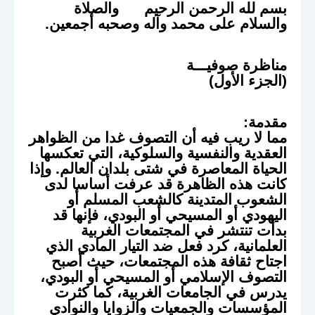
بسم لله الرحمن الرحيم والصلاة
والسلام على محمد وآله وصحبه أجمعين.
مناظرة صوفيـــة
(الجزء الأول)
مقدمة:
مما لا ريب فيه أن التصوف غدا من الظواهر
العقدية والنفسية والسلوكية، التي تعكسها
الحياة المعاصرة في شتى بلدان العالم.
وإذا
كانت هذه الظاهرة قد عرفت أساسا لدى
الشعوب المتدينة كالشعب المسلم أو
اليهودي أو المسيحي أو البودي، فإنها قد
بدأت تنتشر في المجتمعات الغربية
العلمانية، كرد فعل ضد التيار المادي الذي
اجتاح ثقافة هذه المجتمعات، حيث أصبح
التصوف الإسلامي أو المسيحي أو البودي،
يدرس في الجامعات الغربية، كما كثرت
المؤسسات والجمعيات والزوايا والنوادي