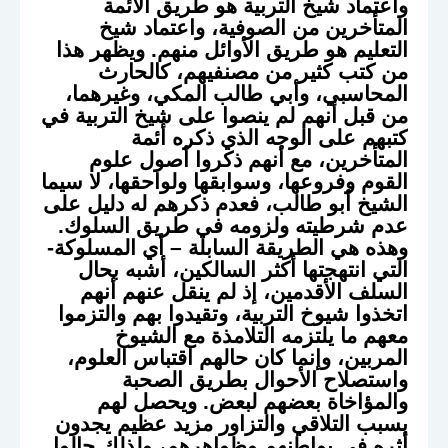
واعتماد شيخ التربية هو طريق الأئمة
المتأخرين من الصوفية، واعتماد شيخ
التعليم هو طريق الأوائل منهم. ويظهر هذا
من كتب كثير من مصنفيهم، كالحارث
المحاسبي، وأبي طالب المكي، وغيرهما،
من قبل أنهم لم ينصوا على شيخ التربية في
كتبهم على الوجه الذي ذكره أئمة
المتأخرين، مع أنهم ذكروا أصول علوم
القوم وفروعها، وسوابقها ولواحقها، لا سيما
الشيخ أبو طالب، فعدم ذكرهم له دليل على
عدم شرطيته ولزومه في طريق السلوك.
وهذه هي الطريقة السابلة – أي المسلوكة-
التي انتهجتها أكثر السالكين، أشبه بحال
السلف الأقدمين، إذ لم ينقل عنهم أنهم
اتخذوا شيوخ التربية، وتقيدوا بهم والتزموا
معهم ما يلتزمه التلامذة مع الشيوخ
المربين، وإنما كان حالهم اقتباس العلوم،
واستصلاح الأحوال بطريق الصحبة
والمؤاخاة بعضهم لبعض. ويحصل لهم
بسبب التلاقي والتزاور مزيد عظيم يجدون
أثره في بواطنهم وظواهرهم، ولذلك جالوا