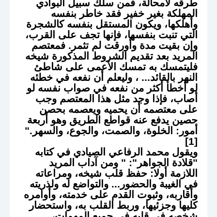
طرقه لامحالة، فمن سلك سبيل البوادي
المهلكة بغير خفير فقد خاطر بنفسه
وأهلكها، ويكون المستقل بنفسه كالشجرة
التي تنبت بنفسها، فإنها تجف على القرب،
وإن بقيت مدة وأورقت لم تثمر. فمعتصم
المريد بعد تقديم الشروط المذكورة شيخه
فليتمسك به تمسك الأعمى على شاطئ
النهر بالقائد... ، وليعلم أن نفعه في خطئه
لو أخطأ أكثر من نفعه في صواب نفسه لو
أصاب، فإذا وجد مثل هذا المعتصم وجب
على معتصمه أن يحميه ويعصمه بحصن
حصين يدفع عنه قواطع الطريق وهو أربعة
أمور: الخلوة، والصمت، والجوع، والسهر."
[1]
ويقول محمد الرفاعي الصيادي في كتابه
"قلادة الجواهر": " ومن آداب المريد
اللازمة أولا: حفظ قلب شيخه، ومراعاته
في الغيبة والحضور... والتواضع له ولذريته
وأقاربه، وثبوت القدم على خدمته، وأوامره
كليها وجزئيها، وربط القلب به، واستحضار
شخصه في قلبه في جميع المهمات،