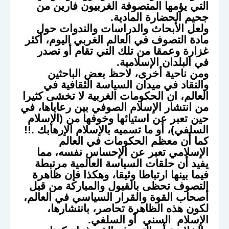
التي يؤمها المتصوفة الغربيون فارين من
جحيم الحضارة المادية.
ولعل الأبحاث والدراسات والندوات حول
مادة التصوف في العالم الغربي اليوم، أكثر
غزارة وعمقا من تلك التي تقام أو تصدر
في البلدان الإسلامية.
ومن ناحية أخرى، لاحظ بعض الباحثين
والنقاد في ميدان السياسة الثقافية في
العالم، ان الحكومات الغربية لا تخشى كثيرا
من انتشار الإسلام الصوفي بين رعاياها، في
حين تعبر عن استيائها وخوفها من (الإسلام
السلفي)، أو ما تسميه بالإسلام الإرهابك .!!
كما أن معظم الحكومات في العالم
الإسلامي تعبر عن الإحساس نفسه، مما
يفيد أن حلقات السياسة العالمية مرتبطة
فيما بينها ارتباطا وثيقا، وهكذا فإن ظاهرة
التصوف تحظى بالقبول والمباركة من قبل
أصحاب القوة والقرار السياسي في العالم،
لكون هذه الظاهرة تحاصر، بانتشارها،
الإسلام السني أو السلفي.