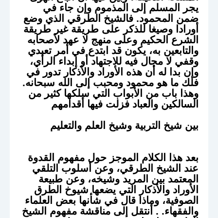
يجر المسلم إلى المذموم وإن جاء في
ضمن المحمود. فالشيخ الطرقي الذي وضع
أورادا وصيغا للذكر على طريقة غير طريقة
الشرع الحكيم وعلى منهج لا عهد لأصحابه
والتابعين به، يكون قد ابتدع في أمر تعبدي
وقفي لا مجال فيه للاجتهاد أو إبداء الرأي،
وإن بدا له أن هذه الأوراد والأذكار تدور في
فلك ما هو محمود ومحبب إلى الله سبحانه.
وهذا باب من الأبواب التي سلكها كثير من
السالكين والعباد فزلت فيها أقدامهم
بين شيخ التربية وشيخ العلم والتعليم
بعد هذا الكلام الموجز حول مفهوم القدوة
عند الشيخ الطرقي، وعن أسلوب التلقي
المعتمد بين المريد وشيخه، وعن طبيعة
الأوراد والأذكار التي يضعها شيوخ الطرق
الصوفية، وماذا قال في شأنها بعض العلماء
والفقهاء. . أنتقل إلى مناقشة مفهوم الشيخ