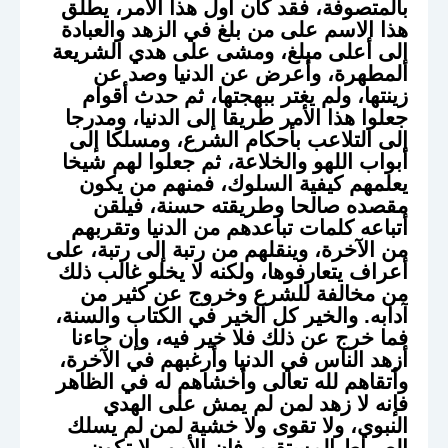
بالمتصوفة، فقد كان أول هذا الأمر، يطلق
هذا الاسم على من بلغ في الزهد والعبادة
إلى أعلى مبلغ، ومشى على هدي الشريعة
المطهرة، وأعرض عن الدنيا وصد عن
زينتها، ولم يغتر ببهجتها، ثم حدث أقوام
جعلوا هذا الأمر طريقا إلى الدنيا، ومدرجا
إلى التلاعب بأحكام الشرع، ومسلكا إلى
أبواب اللهو والخلاعة، ثم جعلوا لهم شيخا
يعلمهم كيفية السلوك، فمنهم من يكون
مقصده صالحا وطريقته حسنة، فيلقن
أتباعه كلمات تباعدهم من الدنيا وتقربهم
من الآخرة، وينقلهم من رتبة إلى رتبة، على
أعراف يتعارفوها، ولكنه لا يخلو غالب ذلك
من مخالفة للشرع وخروج عن كثير من
آدابه. والخير كل الخير في الكتاب والسنة،
فما خرج عن ذلك فلا خير فيه، وإن جاءنا
أزهد الناس في الدنيا وأرغبهم في الآخرة،
وأتقاهم لله تعالى وأخشاهم له في الظاهر
فإنه لا زهد لمن لم يمش على الهدي
النبوي، ولا تقوى ولا خشية لمن لم يسلك
الصراط المستقيم. فإن الأمور لا تكون