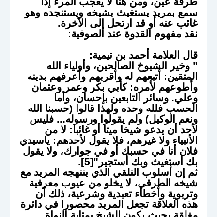
طرفة عين، ومن هنا لا يعجب المرء إذا
سمع بمريد يستغيث بشيخه ويستنجده وهو
غائب عنه أو قد ارتحل إلى الآخرة.
نقد مفهوم القدوة عند الصوفية
:
قال العلامة أحمد بن تيمية:
" وخير الشيوخ الصالحين، وأولياء الله
المتقين: أتبعهم له وأقربهم وأعرفهم بدينه
وأطوعهم لأمره: كأبي بكر وعمر وعثمان
وعلي. وسائر التابعين بإحسان، وأما
الحسب فلله وحده ولهذا قالوا (حسبنا الله
ونعم الوكيل) ولم يقولوا ورسوله... فليس
لأحد أن يدعو شيخا ميتا أو غائبا: لا من
الأنبياء ولا غيرهم، فلا يقول لأحدهم: ياسيدي
فلان أنا في حسبك أو في جوارك، ولا يقول
بك أستغيث وبك أستجير"[5].
ثم إن أسلوب التلقي الذي ينتهجه المريد مع
شيخه الطرقي، لا يخلو من عيوب معرفية
وتربوية وأخطاء تعبدية وشرعية، ذلك أن
هذه العلاقة تجعل المريد محصورا في دائرة
مغلقة بحيث يكون الشيخ بمثابة النواة