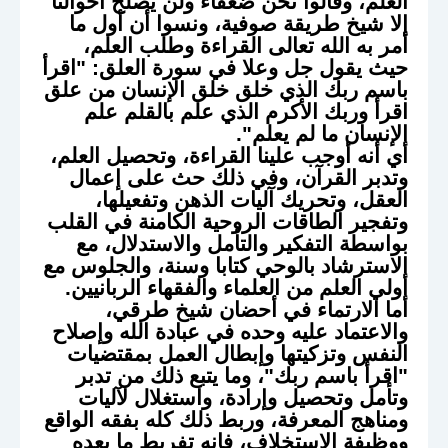
العلم، وقالوا نحن ضعفاء ولن يصلح أحوالنا
إلا شيخ طريقة صوفية، ونسوا أن أول ما
أمر به الله تعالى القراءة وطلب العلم،
حيث يقول جل وعلا في سورة العلق: "اقرأ
باسم ربك الذي خلق خلق الإنسان من علق
اقرأ وربك الأكرم الذي علم بالقلم علم
الإنسان ما لم يعلم".
أي أنه أوجب علينا القراءة، وتحصيل العلم،
وتدبر القرآن، وفي ذلك حث على إعمال
العقل، وتحريك آليات الذهن وتفعيلها،
وتفجير الطاقات الروحية الكامنة في القلب
بواسطة التفكير والتأمل والاستدلال، مع
الاسترشاد بالوحي كتابا وسنة، والجلوس مع
أولي العلم من العلماء والفقهاء الربانيين.
أما الارتماء في أحضان شيخ طرقي،
والاعتماد عليه وحده في عبادة الله وإصلاح
النفس وتزكيتها وإبطال العمل بمقتضيات
"اقرأ باسم ربك"، وما يتبع ذلك من تدبر
وتأمل وتحصيل وإرادة، واستغلال لآليات
ومناهج المعرفة، وربط ذلك كله بفقه الواقع
ووظيفة الاستخلاف، فإنه تفريط ما بعده