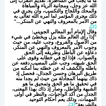
ما ما يجب في المناظرة؛ تقديم التقرب إلى
الله عز وجل، ومجانبة الرياء والمباهاة
والمحك واللجاج والتكسب، وأن يجري في
ذلك مجرى المؤتمر لما أمره الله تعالى به
من الأمر بالمعروف والنهي عن المنكر..."
.
[2]
وقال الإمام أبو المعالي الجويني:
"إذا رأى العالم مثله يزل ويخطئ في شيء
من الأصول والفروع، وجب عليه، من حيث
وجوب الأمر بالمعروف والنهي عن المنكر،
دعاؤه عن الباطل وطريقه إلى الحق
والصواب. فإذا لج في خطابه وقوى على
الحق شبهته، وجب على المصيب دفعه عن
باطله والكشف له عن خطئه بما أمكنه من
طريق البرهان وحسن الجدال، فحصل إذ
ذاك بينهما المجادلة من حيث لم يجدا منه
في تحقيق ما هو الحق وتمحيق ما هو
الشبهة والباطل، وصار إذ ذاك بهذا المعنى،
الجدل من آكد الواجبات، والنظر في أولى
المهمات، وذلك يعم أحكام التوحيد
والشريعة"
[3]
.