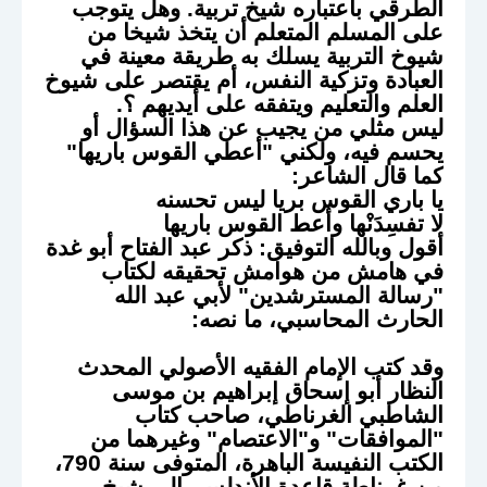
الطرقي باعتباره شيخ تربية. وهل يتوجب
على المسلم المتعلم أن يتخذ شيخا من
شيوخ التربية يسلك به طريقة معينة في
العبادة وتزكية النفس، أم يقتصر على شيوخ
العلم والتعليم ويتفقه على أيديهم ؟.
ليس مثلي من يجيب عن هذا السؤال أو
يحسم فيه، ولكني "أعطي القوس باريها"
كما قال الشاعر:
يا باري القوس بريا ليس تحسنه
لا تفسِدَنْها وأعط القوس باريها
أقول وبالله التوفيق: ذكر عبد الفتاح أبو غدة
في هامش من هوامش تحقيقه لكتاب
"رسالة المسترشدين" لأبي عبد الله
الحارث المحاسبي، ما نصه:
وقد كتب الإمام الفقيه الأصولي المحدث
النظار أبو إسحاق إبراهيم بن موسى
الشاطبي الغرناطي، صاحب كتاب
"الموافقات" و"الاعتصام" وغيرهما من
الكتب النفيسة الباهرة، المتوفى سنة 790،
من غرناطة قاعدة الأندلس، إلى شيخ