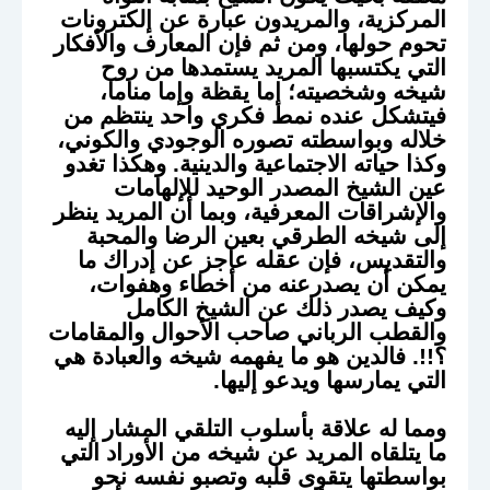
المركزية، والمريدون عبارة عن إلكترونات
تحوم حولها، ومن ثم فإن المعارف والأفكار
التي يكتسبها المريد يستمدها من روح
شيخه وشخصيته؛ إما يقظة وإما مناما،
فيتشكل عنده نمط فكري واحد ينتظم من
خلاله وبواسطته تصوره الوجودي والكوني،
وكذا حياته الاجتماعية والدينية. وهكذا تغدو
عين الشيخ المصدر الوحيد للإلهامات
والإشراقات المعرفية، وبما أن المريد ينظر
إلى شيخه الطرقي بعين الرضا والمحبة
والتقديس، فإن عقله عاجز عن إدراك ما
يمكن أن يصدرعنه من أخطاء وهفوات،
وكيف يصدر ذلك عن الشيخ الكامل
والقطب الرباني صاحب الأحوال والمقامات
؟!!. فالدين هو ما يفهمه شيخه والعبادة هي
التي يمارسها ويدعو إليها.
ومما له علاقة بأسلوب التلقي المشار إليه
ما يتلقاه المريد عن شيخه من الأوراد التي
بواسطتها يتقوى قلبه وتصبو نفسه نحو