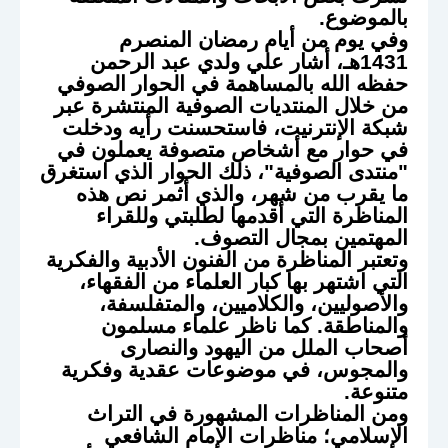
بالموضوع.
وفي يوم من أيام رمضان المنصرم
1431هـ، أشار علي ولدي عبد الرحمن
حفظه الله بالمساهمة في الحوار الصوفي
من خلال المنتديات الصوفية المنتشرة عبر
شبكة الإنترنيت، فاستحسنت رأيه ودخلت
في حوار مع أشخاص متصوفة يعملون في
"منتدى الصوفية"، ذلك الحوار الذي استغرق
ما يقرب من شهر، والذي أثمر نص هذه
المناظرة التي أقدمها لطلبتي وللقراء
المهتمين بمجال التصوف.
وتعتبر المناظرة من الفنون الأدبية والفكرية
التي اشتهر بها كبار العلماء من الفقهاء،
والأصوليين، والكلاميين، والمتفلسفة،
والمناطقة. كما ناظر علماء مسلمون
أصحاب الملل من اليهود والنصارى
والمجوس، في موضوعات عقدية وفكرية
متنوعة.
ومن المناظرات المشهورة في التراث
الإسلامي؛ مناظرات الإمام الشافعي