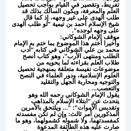
تفريط، وتقصير في القيام بواجب تحصيل
العلم والمعرفة، ويكون السالك بذلك قد
طلب الهدى على غير وجهه، إذ كما قال
شيخ الإسلام أحمد بن تيمية "لو طلب الهدى
على وجهه لوجده".
موقف الإمام الشوكاني
:
وأخيرا أختم هذا الموضوع بما ختم به الإمام
محمد بن علي الشوكاني في كتابه "أدب
الطلب ومنتهى الأرب"، وهو كتاب أنصح
طلاب العلم بقراءته لما يحويه من
موضوعات نفيسة متعلقة بمنهجية تحصيل
العلوم الإسلامية، ودور العلماء في النصح
والتوجيه ومحاربة الجهل والتقليد
والتعصب... .
يقول الإمام الشوكاني رحمه الله وهو
يتحدث عن "ابتلاء الإسلام بالمذاهب
وتقديس الأموات": "... ويلتحق بالأمرين
المذكورين أمر ثالث: وإن لم تكن مفسدته
كمفسدتهما، ولا شموله كشمولهما، وهو ما
صارت عليه هذه الطائفة المدعوة