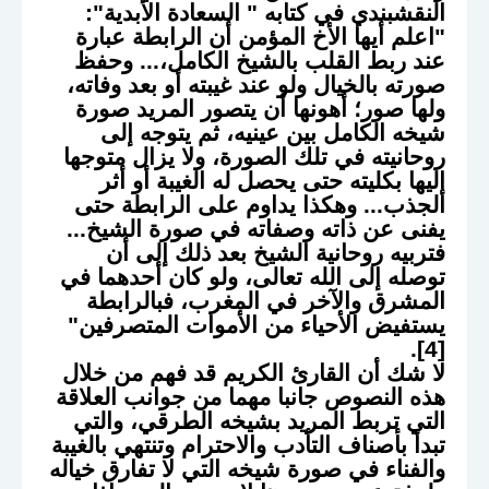
النقشبندي في كتابه " السعادة الأبدية":
"اعلم أيها الأخ المؤمن أن الرابطة عبارة
عند ربط القلب بالشيخ الكامل،... وحفظ
صورته بالخيال ولو عند غيبته أو بعد وفاته،
ولها صور؛ أهونها أن يتصور المريد صورة
شيخه الكامل بين عينيه، ثم يتوجه إلى
روحانيته في تلك الصورة، ولا يزال متوجها
إليها بكليته حتى يحصل له الغيبة أو أثر
الجذب... وهكذا يداوم على الرابطة حتى
يفنى عن ذاته وصفاته في صورة الشيخ...
فتربيه روحانية الشيخ بعد ذلك إلى أن
توصله إلى الله تعالى، ولو كان أحدهما في
المشرق والآخر في المغرب، فبالرابطة
يستفيض الأحياء من الأموات المتصرفين"
[4].
لا شك أن القارئ الكريم قد فهم من خلال
هذه النصوص جانبا مهما من جوانب العلاقة
التي تربط المريد بشيخه الطرقي، والتي
تبدأ بأصناف التأدب والاحترام وتنتهي بالغيبة
والفناء في صورة شيخه التي لا تفارق خياله