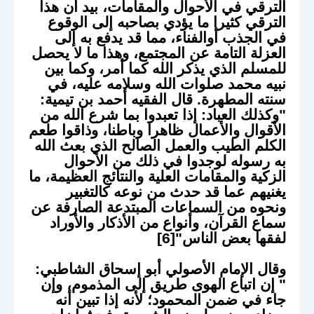
الترقي في الأحوال والمقامات، بيد أن هذا
الترقي كثيرا ما يؤدي بصاحبه إلى الوقوع
في الجذب أوالفناء، مما قد يدفع به إلى
العزلة التامة عن المجتمع، وهذا ما لا يحصل
للمسلم الذي يذكر الله كما أمر، وكما بين
نبيه محمد صلوات الله وسلامه عليه، في
سنته المطهرة. قال الفقيه أحمد بن تيمية:
"وكذلك العباد: إذا تعبدوا بما شرع الله من
الأقوال والأعمال ظاهرا وباطنا، وذاقوا طعم
الكلم الطيب والعمل الصالح الذي بعث الله
به رسوله لوجدوا في ذلك من الأحوال
الزكية والمقامات العلية والنتائج العظيمة، ما
يغنيهم عما قد حدث من نوعه كالتغبير
ونحوه من السماعات المبتدعة الصارفة عن
سماع القرآن، وأنواع من الأذكار والأوراد
لفقها بعض الناس"[6]
وقال الإمام الأصولي أبو إسحاق الشاطبي:
" إن اتباع الهوى طريق إلى المذموم، وإن
جاء في ضمن المحمود؛ لأنه إذا تبين أنه