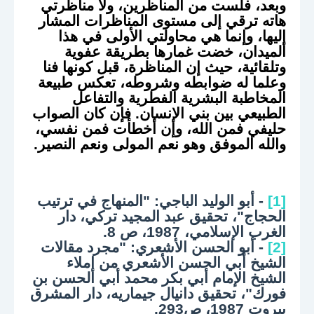
وبعد، فلست من المناظرين، ولا مناظرتي
هاته ترقي إلى مستوى المناظرات المشار
إليها، وإنما هي محاولتي الأولى في هذا
الميدان، خضت غمارها بطريقة عفوية
وتلقائية، حيث إن المناظرة، قبل كونها فنا
وعلما له ضوابطه وشروطه، تعكس طبيعة
المخاطبة البشرية الفطرية والتفاعل
الطبيعي بين بني الإنسان. فإن كان الصواب
حليفي فمن الله، وإن أخطأت فمن نفسي،
والله الموفق وهو نعم المولى ونعم النصير.
[1]
- أبو الوليد الباجي: "المنهاج في ترتيب
الحجاج"، تحقيق عبد المجيد تركي، دار
الغرب الإسلامي، 1987، ص 8.
[2]
- أبو الحسن الأشعري: "مجرد مقالات
الشيخ أبي الحسن الأشعري من إملاء
الشيخ الإمام أبي بكر محمد أبي الحسن بن
فورك"، تحقيق دانيال جيماريه، دار المشرق
بيروت 1987، ص293.