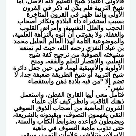
فالأولى اعتماد شيخ التعليم لأنه الأصل، أما
شيخ التربية فلم يكن له ذكر في القرون
الأولى وإنما ظهر في القرون المتأخرة
بسبب استشراء داء البلادة وتكاثر أصحاب
الحجب والعلل النفسية، وأمراض القلوب
والغفلة. ولا يفوتني أن أنوه بالنزاهة العلمية،
والموضوعية التامة لهذا العالم الجليل محمد
بن عباد النفزي رحمه الله، حيث لم تمنعه
مشيخته الصوفية من ترجيح كفة شيخ
التعليم، والانتصار للعلم والفقه، ومنح
الأولوية والأسبقية لهما، في حين جعل دائرة
شيخ التربية أو شيخ الطريقة ضعيفة جدا، لا
تضم إلا "من فيه بلادة ذهن واستقصاء
نفس".
فتأمل معي أيها القارئ الفطن، واستعمل
ذهنك الثاقب، وانظر كيف كان علماء
القرون الماضية من أصحاب الذوق الصوفي
النقي يفهمون التصوف، ويقيدونه بالشريعة،
ويضبطون قواعده بضوابط الكتاب والسنة،
حتى تذوب ماهية التصوف في ماهية
الإسلام، وتتلاشى علامات التمييز، ويبقى