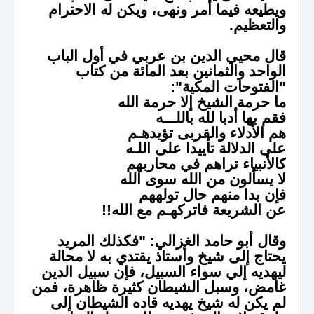
ويطيعه فيما أمر ونهى، ويكن له الاحترام
والتعظيم.
قال محيي الدين بن عربي في أول الباب
الواحد والثمانين بعد المائة من كتاب
"الفتوحات المكية":
ما حرمة الشيخ إلا حرمة الله
فقم بها أدبا لله باللـــه
هم الأدلاء والقربى تؤيدهـم
على الدلالة تأييدا على اللـه
كالأنبياء تراهم في محاربهم
لا يسألون من الله سوى الله
فإن بدا منهم حال تولههم
عن الشريعة فاتركهـم مع الله!!
وقال أبو حامد الغزالي: "فكذلك المريد
يحتاج إلى شيخ وأستاذ يقتدي به لا محالة
ليهديه إلي سواء السبيل، فإن سبيل الدين
غامض، وسبل الشيطان كثيرة ظاهرة، فمن
لم يكن له شيخ يهديه قاده الشيطان إلى