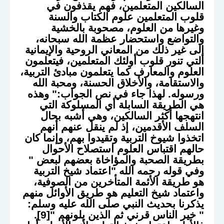
السالكين المتعلمين، فهم يقذفون في
قلوب المتعلمين علوم الكتاب والسنة
وغيرها من العلوم، مصحوبة بالخشية
والتواضع واستحضار عظمة الله سبحانه،
إلى غير ذلك من المعاني الروحية والإيمانية
التي تنور قلوب أولئك المتعلمين، فيتعلمون
العلوم والمعارف كما يتعلمون مبادئ التربية،
والاستقامة، والأخلاق الحسنة، ومحبة الله
ورسوله. لهذا جاء في نص الجواب:" وهذه
هي الطريقة السابلة أي المسلوكة التي
انتهجها أكثر السالكين، وهي أشبه بحال
السلف الأقدمين، إذ لم ينقل عنهم أنهم
اتخذوا شيوخ التربية وتقيدوا بهم، وإنما كان
حالهم اقتباس العلوم استصلاح الأحوال
بطريقة الصحبة والمؤاخاة بعضهم لبعض "
وفي قوله رحمه الله "اعتماد شيخ التربية
هو طريقة الأئمة المتأخرين من الصوفية،
واعتماد شيخ التعليم هو طريق الأوائل منهم
يذكرنا بحديث النبي صلى الله عليه وسلم:
" خير الناس قرني ثم الذين يلونهم "[9].