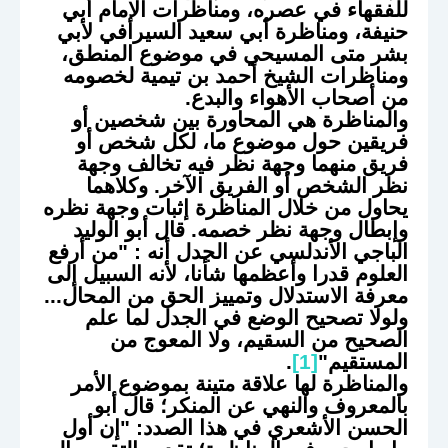
للفقهاء في عصره، ومناظرات الإمام أبي
حنيفة، ومناظرة أبي سعيد السيرافي لأبي
بشر متى المسيحي في موضوع المنطق،
ومناظرات الشيخ أحمد بن تيمية لخصومه
من أصحاب الأهواء والبدع.
والمناظرة هي المحاورة بين شخصين أو
فريقين حول موضوع ما، لكل شخص أو
فريق منهما وجهة نظر فيه تخالف وجهة
نظر الشخص أو الفريق الآخر. وكلاهما
يحاول من خلال المناظرة إثبات وجهة نظره
وإبطال وجهة نظر خصمه. قال أبو الوليد
الباجي الأندلسي عن الجدل أنه : "من أرفع
العلوم قدرا وأعظمها شأنا، لأنه السبيل إلى
معرفة الاستدلال وتمييز الحق من المحال...
ولولا تصحيح الوضع في الجدل لما علم
الصحيح من السقيم، ولا المعوج من
المستقيم"
[1]
.
والمناظرة لها علاقة متينة بموضوع الأمر
بالمعروف والنهي عن المنكر؛ قال أبو
الحسن الأشعري في هذا الصدد: "إن أول