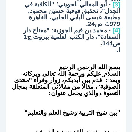
[3]
- أبو المعالي الجويني؛ "الكافية في
الجدل"، تحقيق فوقية حسين محمود،
مطبعة عيسى البابي الحلبي، القاهرة
1979، ص24.
[4]
- محمد بن قيم الجوزية: "مفتاح دار
السعادة"، دار الكتب العلمية بيروت ج1
ص144.
ا.
بسم الله الرحمن الرحيم
السلام عليكم ورحمة الله تعالى وبركاته
وبعد : أقدم بين أيديكم، زوار وقراء "منتدى
الصوفية"، مقالا من مقالاتي المتعلقة بمجال
التصوف والذي يحمل عنوان:
"بين شيخ التربية وشيخ العلم والتعليم"
تمهيد: مفهوم القدوة عند الصوفية