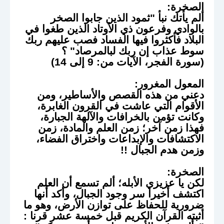
الصخرة:
ألم يأتك نبأ "ثمود الذين جابوا الصخر
بالوادي وفرعون ذي الأوتاد الذين طغوا في
البلاد فأكثروا فيها الفساد فصب عليهم ربك
سوط عذاب إن ربك لبالمرصاد" ؟
(سورة الفجر، الآيات من: 9 إلى 14)
المعول المغرور
:
دعني من هذه القصص والأساطير، ومن
الأقوام التي عاشت في القرون الغابرة،
وكانت تؤمن بالخرافات والآلهة الجبارة،
فهذا زمن آخر؛ زمن العلم والمادة، زمن
الاكتشافات والإبداعات واختراق الفضاء،
وزمن هدم الجبال !!
الصخرة:
لكن يا عزيزي الأبله؛ ألم تسمع أن العلم
اكتشف أخيرا سر وجود الجبال، وأكد أنها
ضرورية للحفاظ على توازن الأرض، وهو ما
أثبته القرآن الكريم قبل خمسة عشر قرنا :