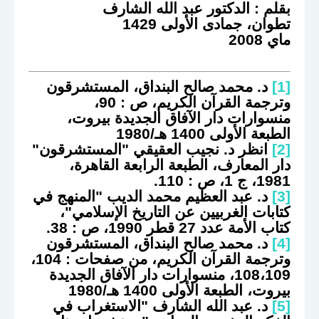
بقلم : الدكتور عبد الله الشارف
تطوان، جمادى الأولى 1429
ماي 2008
[1]
د. محمد صالح البنداق، المستشرقون
وترجمة القرآن الكريم، ص : 90،
منسوارات دار الآفاق الجديدة بيروت،
الطبعة الأولى 1400 هـ/1980
[2]
انظر د. نجيب العقيقي "المستشرقون"
دار المعارف، الطبعة الرابعة القاهرة،
1981، ج 1، ص : 110.
[3]
د. عبد العظيم محمد الديب "المنهج في
كتابات الغربيين عن التاريخ الإسلامي"،
كتاب الأمة عدد 27 قطر 1990، ص : 38.
[4]
د. محمد صالح البنداق، المستشرقون
وترجمة القرآن الكريم، من صفحات : 104،
108،109، منسوارات دار الآفاق الجديدة
بيروت، الطبعة الأولى 1400 هـ/1980
[5]
د. عبد الله الشارف "الاستغراب في