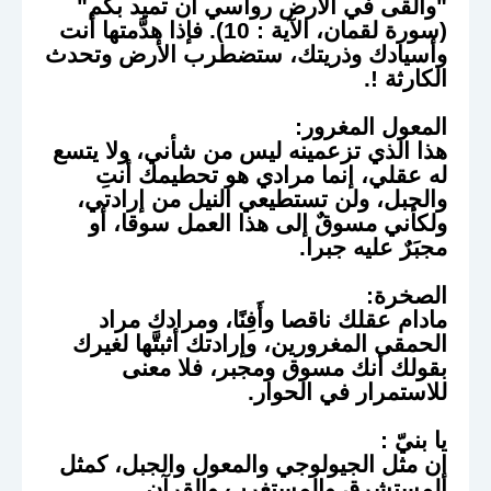
"وألقى في الأرض رواسي أن تميد بكم"
(سورة لقمان، الآية : 10). فإذا هدَّمتها أنت
وأسيادك وذريتك، ستضطرب الأرض وتحدث
الكارثة !.
المعول المغرور:
هذا الذي تزعمينه ليس من شأني، ولا يتسع
له عقلي، إنما مرادي هو تحطيمك أنتِ
والجبل، ولن تستطيعي النيل من إرادتي،
ولكأني مسوقٌ إلى هذا العمل سوقا، أو
مجبَرٌ عليه جبرا.
الصخرة:
مادام عقلك ناقصا وأَفِنًا، ومرادك مراد
الحمقى المغرورين، وإرادتك أثبتَّها لغيرك
بقولك أنك مسوق ومجبر، فلا معنى
للاستمرار في الحوار.
يا بنيّ :
إن مثل الجيولوجي والمعول والجبل، كمثل
المستشرق والمستغرب والقرآن.