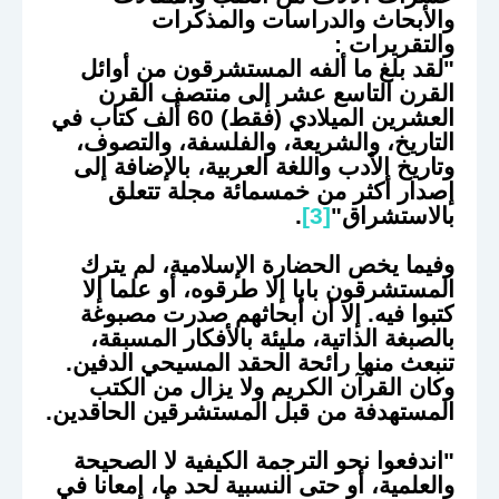
والأبحاث والدراسات والمذكرات
والتقريرات :
"لقد بلغ ما ألفه المستشرقون من أوائل
القرن التاسع عشر إلى منتصف القرن
العشرين الميلادي (فقط) 60 ألف كتاب في
التاريخ، والشريعة، والفلسفة، والتصوف،
وتاريخ الأدب واللغة العربية، بالإضافة إلى
إصدار أكثر من خمسمائة مجلة تتعلق
بالاستشراق"
[3]
.
وفيما يخص الحضارة الإسلامية، لم يترك
المستشرقون بابا إلا طرقوه، أو علما إلا
كتبوا فيه. إلا أن أبحاثهم صدرت مصبوغة
بالصبغة الذاتية، مليئة بالأفكار المسبقة،
تنبعث منها رائحة الحقد المسيحي الدفين.
وكان القرآن الكريم ولا يزال من الكتب
المستهدفة من قبل المستشرقين الحاقدين.
"اندفعوا نحو الترجمة الكيفية لا الصحيحة
والعلمية، أو حتى النسبية لحد ما، إمعانا في