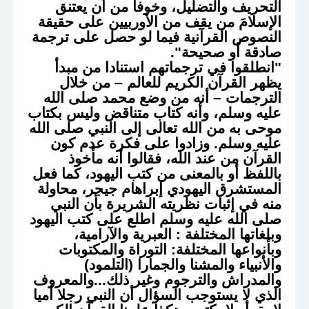
التحريف والتضليل، وخوفا من أن يعتنق
الإسلامَ من يقف من الأوربيين على حقيقة
النصوص القرآنية فيما لو حصل على ترجمة
صادقة أو صحيحة".
"انطلقوا في ترجماتهم استنادا من مبدأ
يظهر القرآن الكريم للعالم – من خلال
الترجمات – أنه من وضع محمد صلى الله
عليه وسلم، وأنه كتاب متناقض وليس بكتاب
موحى به من الله تعالى إلى النبي صلى الله
عليه وسلم. وزادوا على فكرة عدم كون
القرآن من عند الله، فقالوا أنه مأخوذ
باللفظ أو بالمعنى من كتب اليهود، كما فعل
المستشرق اليهودي إبراهام جيجر، محاولة
منه في إثبات نظريته الشريرة بأن النبي
صلى الله عليه وسلم اطلع على كتب اليهود
وبلغاتها المختلفة : العبرية والآرامية،
وبأنواعها المختلفة: التوراة والمكتوبات
والأنبياء والمشنا والجمارا (التلمود)
والمدراش والترجوم وغير ذلك...والمعروف
الذي لا يستوجب السؤال أن النبي رجلا أميا