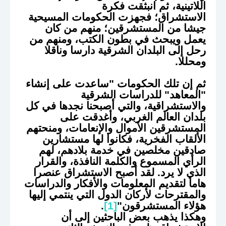
اللاتينية، ثم انبثقت فكرة
الاستشراق؛ فجهزت الحكومات المسيحية
جيشا من المستشرقين؛ منهم من كان
يعمل ويبحث في بطون الكتب، ومنهم من
رحل إلى البلدان الشرقية دارسا وناقلا
ومحللا.
ثم إن تلك الحكومات "ساعدت على إنشاء
"المعاهد" للدراسات الشرقية
والاستشراقية، والتي أصبحنا نجدها في كل
بلدان العالم الغربي، وأغدقت على
المستشرقين الأموال والإنعامات، ومنحتهم
الألقاب الفخرية، فكانوا لها مستشارين
صادقين مخلصين في خدمة بلادهم، لهم
الرأي المسموع والكلمة النافذة، والقرار
الذي لا يرد. لقد أصبح الاستشراق عنصرا
هاما لتقديم المعلومات والأفكار والدراسات
والمقترحات لأركان الدول التي ينتمي إليها
هؤلاء المستشرقون"
[1]
.
وهكذا يذهب بعض الباحثين إلى أن