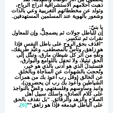
ذهبت أحلامهم الاستشراقية أدراج الرياح،
وتولد عن مخططاتهم التغريبية وعي بالذات
وشعور بالهوية عند المسلمين المستهدفين.
يا بنيّ:
إن للباطل جولات ثم يضمحِلُّ، وإن للمعاول
نقرات ثم تنكسِر.
"اقذف بحق الروح على باطل النفس فإذا
هو زاهق، وتأسَّ بالمصطفى، وعبِّد طريقك،
ونقِّهِ من أثر كل شيطان مارق، وتبتَّل إلى
الحق تبتيلا، ولا تحفل باللوامع والبوارق،
فتستبدلَ الذي هو أدنى بالذي هو خير،
وتُحجبَ بالشهوات عن المناجاة وبالخلق
عن الخالق (وقل رب أعوذ بك من همزات
الشياطين وأعوذ بك رب أن يحضرون)،
وانبذ وساوسهم وفلسفتهم، وعَضَّ بالنواجذ
على كلام الصادق، واسلك سبيل أهل
الصلاح والزهد والرقائق. "بل نقذف بالحق
على الباطل فيدمغه فإذا هو زاهق""
[6]
.