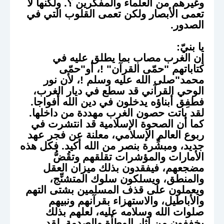
وغيرهم من العلماء والمفكرين ؟. ولكنها لا
تعمى الأبصار ولكن تعمى القلوب التي في
الصدور.
يا بنيّ:
إن الغرب مصاب بما يطلق عليه في
كتاباتهم "حمّى القرآن" !، أو"حمّى
محمد"صلى الله عليه وسلم !، لأن نور
الوحي القرآني قد سطع في ديار الغرب،
فطفِق أبناؤه يدخلون في دين الله أفواجا.
لقد باتت حصون الغرب مهددة من داخلها.
كما أن الصحوة الإسلامية قد انتشرت في
ربوع العالم الإسلامي، معلنة عن فجر عهد
جديد، ومبشِّرة بنصر من الله أكيد. فكل هذه
الأمارات والمؤشرات تقلقهم وتقُضُّ
مضجعهم، فيفقدون بذلك ميزان العقل
والمنطق، ويسلكون سلوك المتشنِّج،
ويعملون على قذف المسلمين بشتى التهم
والأباطيل، والاستهزاء بقرآنهم ونبيهم
صلوات الله وسلامه عليه، لعلهم بذلك
يخففون من آثار الوطأة والصدمة. لقد