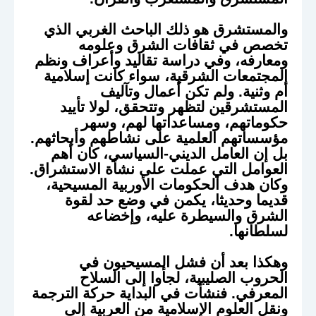
والمستشرق هو ذلك الباحث الغربي الذي
تخصص في ثقافات الشرق وعلومه
ومعارفه، وفي دراسة تقاليد وأعراف ونظم
المجتمعات الشرقية، سواء كانت إسلامية
أم وثنية. ولم تكن أعمال وتآليف
المستشرقين لتظهر وتتحقق، لولا تأييد
حكوماتهم، ومساعداتها لهم، وسهر
مؤسساتهم العلمية على نشاطهم وأبحاثهم.
بل إن العامل الديني-السياسي، كان أهم
العوامل التي عملت على نشأة الاستشراق.
وكان هدف الحكومات الأوربية المسيحية،
قديما وحديثا، يكمن في وضع حد لقوة
الشرق والسيطرة عليه، وإخضاعه
لسلطانها.
وهكذا بعد أن فشل المسيحيون في
الحروب الصليبية، لجأوا إلى السلاح
المعرفي. فنشأت في البداية حركة الترجمة
ونقل العلوم الإسلامية من العربية إلى