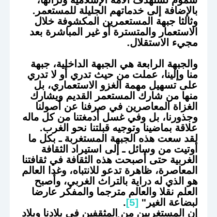
بالإضافة إلى خدماتهم الجليلة للمستعمر.
وثالثا جبهة المستعمرين المكشوفة خلال
الاستعمار والمتسترة أو غير المباشرة بعد
مجيء الاستقلال.
والجبهة الرابعة هي الجبهة الداخلية، جبهة
منا وإلينا، عملت من حيث تدري أو لا تدري
على تسهيل مهمة الغزو الاستعماري، بل
منها من شارك المستعمر القديم ويشارك
الغزاة المعاصرين في صرفنا عن أصولنا
وجذورنا، بل وفي غسل أدمغتنا من كل ماله
علاقة بماضينا وتوجيه قبلتنا نحو الغرب.
لقد سعت هذه الجبهة المستغربة ـ بكل ما
أوتيت من وسائل ـ إلى استيراد الثقافة
الغربية حتى أصبحت هذه الثقافة في ثقافتنا
المعاصرة، ظاهرة تدعو للانتباه، وغدا العالم
هو الذي له دراية بالتراث الغربي، وأصبح
العلم نقلا والعالم مترجما والمفكر عارضا
لبضاعة الغير"
[5]
.
إن المستغربين من المثقفين في بلادنا وبلاد