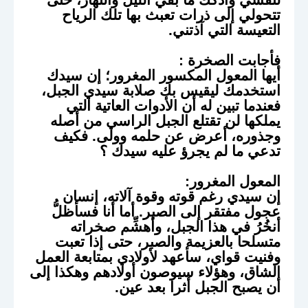
تتحولي إلى ذرات تعبث بها تلك الرياح
التعيسة التي آذتني.
فأجابت الصخرة
:
أيها المعول المكسور المغرور؛ إن سيدك
استخدمك ليقيس بك صلابة سيدي الجبل،
فعندما تبين له أن الأدوات العاتية التي
يملكها لن تقتلع الجبل الراسي من أصله
وجذوره، أعرض عن حلمه وولى. فكيف
تدعي ما لم يجرؤ عليه سيدك ؟
المعول المغرور:
إن سيدي رغم قوته وقوة آلاته، إنسان
عجول مفتقر إلى الصبر. أما أنا فسأظلُّ
أنخُرُ في هذا الجبل، وأهشِّم صخراته
متسلحا بالعزيمة والصبر، حتى إذا تعبت
وفنيت قواي، سأعهد لأولادي بمتابعة العمل
الشاق، وهؤلاء سيوصون أولادهم وهكذا إلى
أن يصبح الجبل أثرا بعد عين.