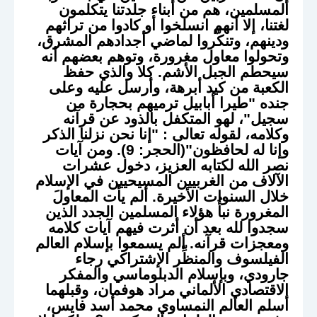
المسلمين، هم من أبناء جلدتنا يتكلمون
لغتنا، إلا أنهم انسلخوا أو كادوا من تراثهم
ودينهم، وتنكَّروا لماضي أجدادهم المشرق،
وتحولوا معاول مغرورة، وتوهم بعضهم أنه
سيحطم الجبل الأشم. كلا والذي حفظ
الكعبة من كيد أبرهة، وأرسل عليه وعلى
جنده "طيرا أبابيل ترميهم بحجارة من
سجيل"، لهو المتكفل بالذود عن قرآنه
وكلامه، لقوله تعالى : "إنا نحن نزلنا الذكر
وإنا له لحافظون"(الحجر: 9). ومن آيات
نصر الله لكتابه العزيز، دخول عشرات
الآلاف من الغربيين المسيحيين في الإسلام
خلال السنوات الأخيرة. ألم يأت المعاولَ
المغرورة نبأُ هؤلاء المسلمين الجدد الذين
سجدوا لله بعد أن أثرت فيهم آيات كلامه
ومعجزات قرآنه. ألم يسمعوا بإسلام العالم
الفيلسوف والمنظِّر الإشتراكي رجاء
جارودي، وبإسلام الدبلوماسي والمفكر
الاقتصادي الألماني مراد هوفمان، وقبلهما
أسلم العالم النمساوي محمد أسد فايس،