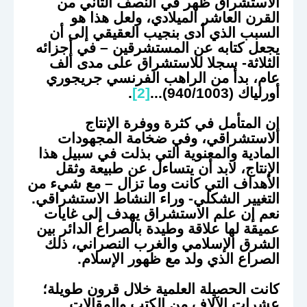
الاستشراق ظهر في النصف الثاني من
القرن العاشر الميلادي، ولعل هذا هو
السبب الذي أدى بنجيب العقيقي إلى أن
يجعل كتابه عن المستشرقين – في أجزائه
الثلاثة- سجلا للاستشراق على مدى ألف
عام، بدأ من الراهب الفرنسي جريجوري
أورلياك (940/1003)...
[2]
.
إن المتأمل في كثرة ووفرة الإنتاج
الاستشراقي، وفي ضخامة المجهودات
المادية والمعنوية التي بذلت في سبيل هذا
الإنتاج، لابد أن يتساءل عن طبيعة وثقل
الأهداف التي كانت وما تزال – مع شيء من
التغيير الشكلي- وراء النشاط الاستشراقي.
نعم إن علم الاستشراق يهدف إلى غايات
عميقة لها علاقة وطيدة بالصراع الدائر بين
الشرق الإسلامي والغرب النصراني، ذلك
الصراع الذي ولد مع ظهور الإسلام.
كانت الحصيلة العلمية خلال قرون طويلة؛
عشرات الآلاف من الكتب والمقالات