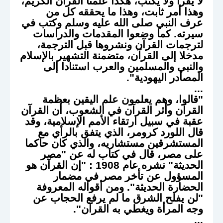
لا يقرأ ولا يكتب، هكذا علمنا القرآن الكريم،
وهذا أمر ثابت، وهذا ما يحققه كل من
عرف النبي صلى الله عليه وسلم وكتب في
سيرته. كما وضعوا المقدمات والدراسات
لترجمات القرآن ونشروها قبل الترجمة،
مدخلا إلى القرآن، متضمنة التشهير بالإسلام
والنبي والمسلمين والعرب استنادا إلى
المصادر اليهودية".
...
"قالوا، وهم يعلمون علم اليقين بعظمة
القرآن وأثر القرآن في الشعوب، أن القرآن
عقبة في سبيل ارتقاء الأمم الإسلامية، وقد
قال اللورد كرومر، الذي يتفق بالرأي مع
المستشرقين مستشاريه، والذي كان حاكما
على مصر، قال في كتاب له عن "مصر
الحديثة" نشره عام 1908 : "إن القرآن هو
المسؤول عن تأخر مصر في مضمار
الحضارة الحديثة". ومن أقواله المعروفة
"لن يفلح الشرق ما لم يرفع الحجاب عن
وجه المرأة ويغطي به القرآن".
...