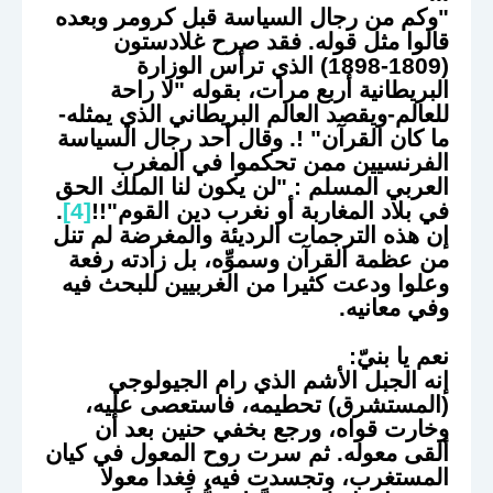
"وكم من رجال السياسة قبل كرومر وبعده
قالوا مثل قوله. فقد صرح غلادستون
(1809-1898) الذي ترأس الوزارة
البريطانية أربع مرات، بقوله "لا راحة
للعالم-ويقصد العالم البريطاني الذي يمثله-
ما كان القرآن" !. وقال أحد رجال السياسة
الفرنسيين ممن تحكموا في المغرب
العربي المسلم : "لن يكون لنا الملك الحق
في بلاد المغاربة أو نغرب دين القوم"!!
[4]
.
إن هذه الترجمات الرديئة والمغرضة لم تنل
من عظمة القرآن وسموِّه، بل زادته رفعة
وعلوا ودعت كثيرا من الغربيين للبحث فيه
وفي معانيه.
نعم يا بنيّ:
إنه الجبل الأشم الذي رام الجيولوجي
(المستشرق) تحطيمه، فاستعصى عليه،
وخارت قواه، ورجع بخفي حنين بعد أن
ألقى معوله. ثم سرت روح المعول في كيان
المستغرب، وتجسدت فيه، فغدا معولا