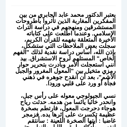
يعتبر الدكتور محمد عابد الجابري من بين
المفكرين المغاربة الذين تأثروا بأطروحات
المستشرقين ومنهجهم في دراسة التراث
الإسلامي. وعندما اطلعت على كتاباته
الأخيرة
المتعلقة بفهمه للقرآن الكريم،
سجلت بعض الملاحظات التي ستشكل،
بإذن الله، أساس دراسة نقدية لذلك "الفهم
الخاص" المستلهم لروح الاستشراق. بيد
أنني استعجلت الأمر وبادرت بتحرير حوار
رمزي متخيل بين "المعول المغرور والجبل
الأشم"، بعد أن انقدح جوهره في ذهني
فجأة أو ورد على قلبي ورودا.
نسي الجيولوجي معوله على رأس جبل،
وانحدر خائبا يائسا من هدمه. حدثت رياح
هوجاء دحرجت المعول، فارتطم بصخرة
عظيمة تكسرت على إثرها يده. فزمجر
غاضبا : أيتها الصخرة اللعينة : سأنتقم
لنفسي وأدكك ما بقي الليل والنهار، حتى