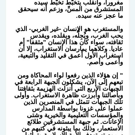
مغرورا، وانقلب يتخبَّط تخبُّطَ سيده
المستشرق من المسِّ، وزعم أنه سيحقق
ما عجز عنه سيده.
والمستغرب هو الإنسان -غير الغربي- الذي
يحب الغرب، ويُجِلُّه، ويقلده، ويقدس
ثقافته، سواء كان هذا الإنسان "مثقفا" أم
عاديا. وكلاهما يمارسان الاستغراب، إلا أن
استغراب الأول أعمق في التقليد والتبعية،
وأعمى وأصم.
" إن هؤلاء الذين رفعوا لواء المحاكاة ومن
تبعهم إلى الآن، يشكلون الجبهة الرابعة في
الجبهات الأربع التي أنزلت الهزيمة بثقافتنا
وبأصالتنا وأبرزت ظاهرة الاستغراب. وأولى
تلك الجبهات تتمثل في المنصرين الذين
عملوا على غزونا بواسطة المدارس
والمؤسسات التعليمية والخيرية وشتى
الإعانات. ثم جبهة المستشرقين طلائع
الاستعمار، وذلك بما يبثونه في كتبهم من
سموم تستهدف الأمة الإسلامية وتراثها،