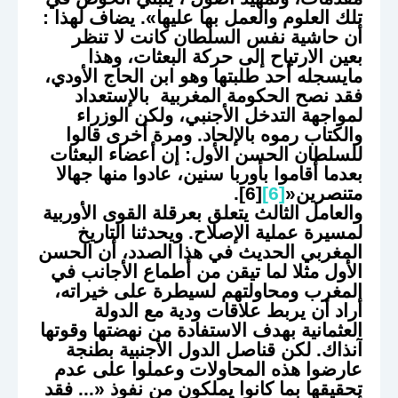
تلك العلوم والعمل بها عليها». يضاف لهذا :
أن حاشية نفس السلطان كانت لا تنظر
بعين الارتياح إلى حركة البعثات، وهذا
مايسجله أحد طلبتها وهو ابن الحاج الأودي،
فقد نصح الحكومة المغربية بالإستعداد
لمواجهة التدخل الأجنبي، ولكن الوزراء
والكتاب رموه بالإلحاد. ومرة أخرى قالوا
للسلطان الحسن الأول: إن أعضاء البعثات
بعدما أقاموا بأوربا سنين، عادوا منها جهالا
متنصرين«
[6]
[6].
والعامل الثالث يتعلق بعرقلة القوى الأوربية
لمسيرة عملية الإصلاح. ويحدثنا التاريخ
المغربي الحديث في هذا الصدد، أن الحسن
الأول مثلا لما تيقن من أطماع الأجانب في
المغرب ومحاولتهم لسيطرة على خيراته،
أراد أن يربط علاقات ودية مع الدولة
العثمانية بهدف الاستفادة من نهضتها وقوتها
آنذاك. لكن قناصل الدول الأجنبية بطنجة
عارضوا هذه المحاولات وعملوا على عدم
تحقيقها بما كانوا يملكون من نفوذ «... فقد