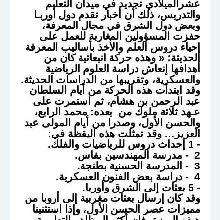
عشرالميلادي تجديد في ميدان التعليم
والتدريس، ذلك أن أخبار تقدم دول أوربـا
وبعض دول الشرق في مجال المعرفة،
حفزت المسؤولين المغاربة للعمل على
إحياء دروس العلم والأخذ بأساليب المعرفة
الحديثة؛ « وهذه حركة انبعاثية كان من
أهدافها إنعاش دراسة العلوم الرياضية
والعسكرية، وتقريبها من الدراسات الحديثة.
وقد ابتدأت هذه الحركة من أيام السلطان
عبد الرحمن بن هشام، ثم استمرت على
عـهد ثلاثة ملوك من بعده: محمد الرابع،
والحسن الأول، وصدرا من أيام المولى عبد
العزيز… وقد تمثلت هذه اليقظة في:
- 1 إحداث دروس للرياضيات والفلك.
2 - مدرسة المهندسين بفاس.
3 - المدرسة الحسنية بطنجة.
4 - دراسة بعض الفنون العسكرية.
- 5 بعثات إلى الشرق وأوربا.
وقد كان إرسال بعثات مغربية إلى أروبا من
مميزات عصر الحسن الأول، وإذا استثنينا
هـذه الميزة، فإن أكثر المظاهر التعليمية