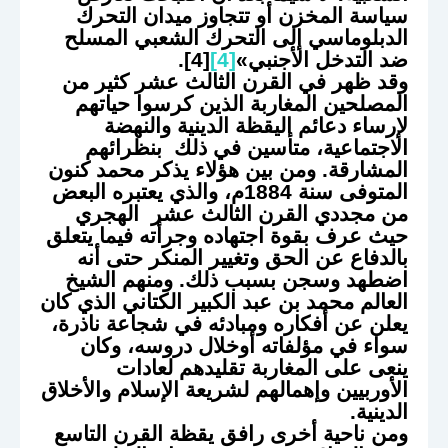
سياسة المخزن أو تتجاوز ميدان التحرك
الدبلوماسي إلى التحرك الشعبي المسلح
ضد التدخل الأجنبي»
[4]
[4].
وقد ظهر في القرن الثالث عشر كثير من
المصلحين المغاربة الذين كرسوا حياتهم
لإرساء دعائم اليقظة الدينية والنهضة
الاجتماعية، متأسين في ذلك بنظرائهم
المشارقة. ومن بين هؤلاء يذكر محمد كنون
المتوفى سنة 1884م، والذي يعتبره البعض
من مجددي القرن الثالث عشر الهجري
حيث عرف بقوة اجتهاده وجرأته فيما يتعلق
بالدفاع عن الحق وتغيير المنكر حتى أنه
اضطهد وسجن بسبب ذلك. ومنهم الشيخ
العالم محمد بن عبد الكبير الكتاني الذي كان
يعلن عن أفكاره ومبادئه في شجاعة ناذرة،
سواء في مؤلفاته أوخلال دروسه، وكان
ينعى على المغاربة تقليدهم لعادات
الأوربيين وإهمالهم لشريعة الإسلام والأخلاق
الدينية.
ومن ناحية أخرى رافق يقظة القرن التاسع