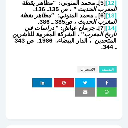
[12]
[5]ـ محمد المنوني:
"مظاهر يقظة
المغرب الحديث
"
، ص 135ـ 136.
[13]
[6] ـ محمد المنوني:
"مظاهر يقظة
المغرب الحديث
، ص385 ـ 386.
[14]
[7]ـ جرمان عياش: "
دراسات في
تاريخ المغرب
" ، الشركة المغربية للناشرين
المتحدين ، الدار البيضاء، 1986. ص 343
ـ 344.
التصنيف
الاستغراب