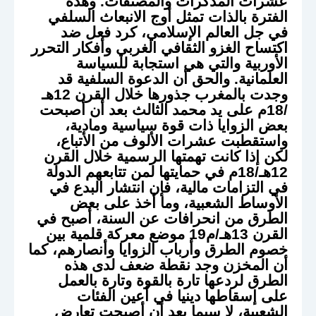
عشرات المذكرات والمصنفات. وهذه
الفترة بالذات تمثل أوج الانبعاث السلفي
في جل العالم الإسلامي، كرد فعل ضد
اكتساح الغزو الثقافي الغربي وأفكار التحرر
الأوربية والتي هي استجابة للسياسة
العلمانية. والحق أن الدعوة السلفية قد
وجدت بالمغرب جذورها خلال القرن 12هـ
/18م على يد محمد الثالث بعد أن أصبحت
بعض الزوايا ذات قوة سياسية ومادية،
واستقطبت عشرات الألوف من الأتباع،
لكن إذا كانت تهمتها الرسمية خلال القرن
12هـ/18م في حمايتها لمن تتابعهم الدولة
في التزامات مالية، فإن انتشار البدع في
الأوساط الشعبية، وما أخذ على بعض
الطرق من انحرافات عن السنة، أصبح في
القرن 13هـ/م19 موضع معركة قلمية بين
خصوم الطرق وأرباب الزوايا وأنصارهم، كما
أن المخزن وجد نقطة ضعف لدى هذه
الطرق لردعها تارة بالقوة وتارة بالعمل
على إسقاطها دينيا في أعين الفئات
الشعبية، لا سيما بعد أن أصبحت تعارض