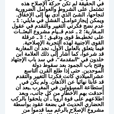
في الحقيقة لم تكن حركة الإصلاح هذه
تشتمل على الشروط والعوامل الضرورية
لنجاحها، الشئ الذي أدى بها إلى الإخفاق.
ويمكن إيجازعوامـل الفشل في مايلي: 1 ـ
عدم نضج فكرتي التغيير والتقدم في عقول
المـغاربة؛ 2 ـ عدم قــيام مشروع البعثــات
على تخطيـط قوى ودقيـق ؛ 3 ـ عرقلة
القوى الاجنبية لهذه التجربة الإصلاحية.
فيما يتعلق بالعامل الأول، نجد أن المغاربة
قد شرعوا، كما أشار إلى ذلك العلامة ابن
خلدون في
"المقدمة
"، في سد باب الإجتهاد
وفتح باب الجمود بعد سقوط دولة
الموحدين. حتى إذا طلع القرن التاسع
عشرالميلادي كانت فكرتـا التغيير والتقدم
قد غابتا نهائيا عن الأذهان. ولم يكن في
استطاعة المسؤولين في المغرب ـبعد أن
أحدقت بهم الأخطار من كل جانب، وبعد
اطلاعهم على قوة أروبا ـ أن يلحقوا بالركب
الحضاري الحديث في بضعة عقود بواسطة
مشروع الإصلاح بالرغم مما قدموا من