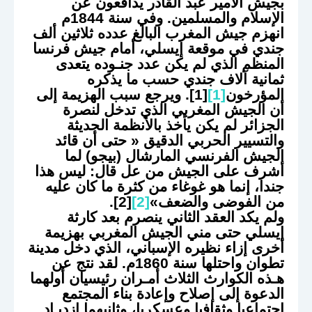
بجيش الأمير عبد القادر يدافعون عن
الإسلام والمسلمين. وفي سنة 1844م
انهزم جيش المغرب البالغ عدده ثلاثين ألف
جندي في موقعة إيسلي، أمام جيش فرنسا
المنظم الذي لم يكن عدد جنـوده يتعدى
ثمانية آلاف جندي حسب ما يذكره
المؤرخون
[1]
[1]. ويرجع سبب الهزيمة إلى
أن الجيش المغربي الذي تدخل لنصرة
الجزائر لم يكن يأخذ بالأنظمة الحديثة
والتسيير الحربي الدقيق « حتى أن قائد
الجيش الفرنسي المارشال (بيجو) لما
أشرف على الجيش من عل قال: ليس هذا
جندا، إنما هو غوغاء من كثرة ما كان عليه
من الفوضى والضعف»
[2]
[2].
ولم يكد العقد الثاني ينصرم بعد كارثة
إيسلي حتى مني الجيش المغربي بهزيمة
أخرى إزاء نظيره الإسباني، الذي دخل مدينة
تطوان واحتلها سنة 1860م. لقد نتج عن
هـذه الكوارث الثلاث أمـران رئيسيان أولهما
الدعوة إلى إصلاح وإعادة بناء المجتمع
اجتماعيا وثقافيا وعسكريا، وثانيهما ازديـاد