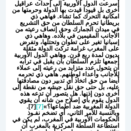
أسرعت الدول الأوربية إلى إحداث عراقيل
أخرى بل قيودا قيدت بها الدولة وحرمتها من
امكانية التحرك كما تشاء. فهاهي ذي
بريطانيا تحرم السلطان من حق التشريع
في ميدان الجمارك وحق إنصاف رعيته من
الأجانب المقيمين في بلاده. وهاهي ذي
إسبانيا تغير على تطوان وتحتلها، وتفرض
على المغرب غرامة تركت الدولة مثقلة
بديون لمدة ربع قرن. وهاهي الدول الأوربية
أجمعها تلزم السلطان بأن يقبل في ترابه
أن يتحول عدد متزايد من رعيته إلى عملاء
للأجانب وأعداء لوطنهم. هاهي ذي تحرمه
أيضا من حق اتخاذ أي تدبير دون مصادقتها
عليه، بل حتى حق نقل جيشه من نقطة إلى
أخرى دون إذنها. هل يتصور أن تدعه هذه
الدول يقوم بأي إصلاح من شأنه أن يقوي
الدولة المغربية ضد أطماعها؟»
[7]
[7].
وبالنسبة للأمر الثاني، أي تضخم نفـوذ
الحكومات الأوربية في المغرب، لم يكن في
استطاعة السلطة المركزية بالمغرب أن