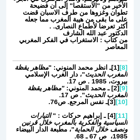
الأخير من "الاستقصا" إلى أن فضيحة
تطوان وغزوها من طرف الاسبان قضت
على ما بقى من هيبة المغرب مما جعله
أكثر تعرضا لأطماع النصارى. .
الدكتور عبد الله الشارف
من كتاب : الاستغراب في الفكر المغربي
المعاصر
[8]
[1]ـ انظر محمد المنوني: "
مظاهر يقظة
المغرب الحديث
"، دار الغرب الإسلامي
بيروت، 1985 . ص 17.
[9]
[2] ـ محمد المنوني:
"مظاهر يقظة
المغرب الحديث
". ص 17.
[10]
[3]ـ نفس المرجع. ص76.
[11]
[4] ـ إبراهيم حركات : "
التيارات
السياسية والفكرية بالمغرب خلال قرنين
ونصف خلال الحماية
"، مطبعة الدار البيضاء
1985، ص 67 ـ 68.