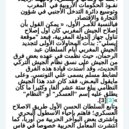
نفـوذ الحكومات الأروبية في المغرب
وتوسيع دائرة التدخل الأجنبي في شؤون
التجارة والاقتصاد.
فبالنسبة للأمـر الأول، « يمكن القول بأن
إصلاح الجيش المغربي كان أول إصلاح
تناول جهاز الدولة المغربية، فبعد "موقعة
إيسلي": بدأت المحاولات الأولى لتجديد
الجيش المغربي أيام السلطان عبد
الرحمان، حيث نظمت في عهده بعض فرق
من الجيش على نسق نظام الجيش التركي
الحديث، وقد أسندت قيادة هذه الفرق
لضابط مسلم يسمى علي التونسي. وعلى
مايقول البعـض، فقد كان عدد هذا الجيش
النظامي يبلغ ستة عشر ألفا، وكثيرا ما كان
يطلق عليه إسم "العسكر" أو "النظام"
[3].
[3]
»
وتابع السلطان الحسن الأول طريق الاصلاح
العسكري؛ فاهتم بإحياء الاسطول البحري
واشترى بعض البواخر الحربية من أوربا، كما
انتشرت المعامل الحربية خصوصا في فاس