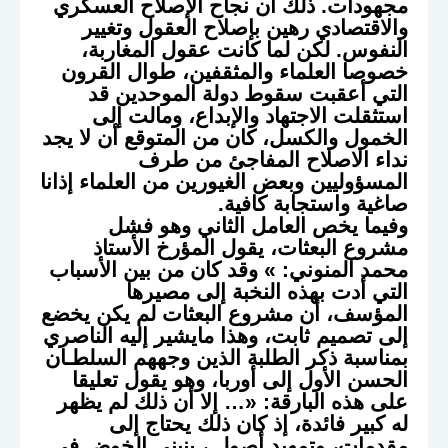
مجهودات. ذلك أن نجاح الإصلاح العسكري
والاقتصادي رهين بإصلاح العقول وتغيير
النفوس. لكن لما كانت عقول المغاربة،
خصوصا العلماء والمثقفين، طوال القرون
التي أعقبت سقوط دولة الموحدين قد
استثقلت الاجتهاد والإبداع، ومالت إلى
الخمول والكسل، كان من المتوقع أن لا يجد
نداء الاصلاح المفاجئ من طرف
المسؤوليين وبعض الغيورين من العلماء إذانا
صاغية واستجابة كافية.
وفيما يخص العامل الثاني وهو فشل
مشروع البعثات، يقول المؤرخ الأستاذ
محمد المنوني: » وقد كان من بين الأسباب
التي أدت بهذه النخبة إلى مصيرها
المؤسف، أن مشروع البعثات لم يكن يخضع
إلى تصميم ثابت، وهذا مايشير إليه الناصري
بمناسبة ذكر الطلبة الذين وجههم السلطـان
الحسن الأول إلى أوربا، وهو يقول تعليقا
على هذه البارقة: «… إلا أن ذلك لم يظهر
له كبير فائدة، إذ كان ذلك يحتاج إلى
مقدمات، وتمهيد أصول ، ينبني الخوض في