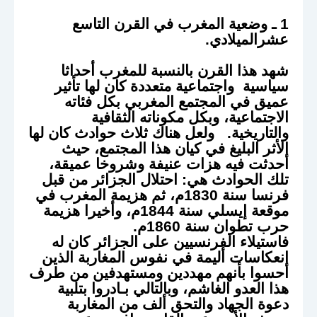
1 ـ وضعية المغرب في القرن التاسع
عشرالميلادي.
شهد هذا القرن بالنسبة للمغرب أحداثا
سياسية واجتماعية متعددة كان لها تأثير
عميق في المجتمع المغربي بكل فئاته
الاجتماعية، وبكل مكوناته الثقافية
والتاريخية. ولعل هناك ثلاث حوادث كان لها
الأثر البليغ في كيان هذا المجتمع، حيث
أحدثت فيه هزات عنيفة وشروخا عميقة،
تلك الحوادث هي: احتلال الجزائر من قبل
فرنسا سنة 1830م، ثم هزيمة المغرب في
موقعة إيسلي سنة 1844م، وأخيرا هزيمة
حرب تطوان سنة 1860م.
فاستيلاء الفرنسيين على الجزائر كان له
انعكاسات أليمة في نفوس المغاربة الذين
أحسوا بأنهم مهددين ومستهدفين من طرف
هذا العدو الغاشم، وبالتالي بـادروا بتلبية
دعوة الجهاد والتحق ألف من المغاربة