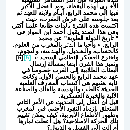
الأخـرى لهذه اليقظة، يعود الفضل الأكبر
فيها إلى محمد الرابع، أيـام ولايته للعهد ثم
بعد جلوسه على عرش المغرب، حيث
اكتست هذه الفترة بالذات طابعا علميا أكثر،
وفي هذا الصدد يقول أحمد ابن المواز في
"
تاريخ الدولة العلوية
" عن محمد
الرابع: » وأحيا ما اندثر بالمغرب من العلوم:
كالحساب، والتعـديل، والهندسة، والنجوم،
واخترع العسكر النظامي السعيد «
[5]
[5].
وتميز هذا القرن أيضا بمسألة إرسال
البعثات الطلابية إلى الغرب خصوصا في
عهد محمد الرابع والحسن الأول. وكانت
غاية بعثتهم هي اكتساب المعارف العلمية
الحديثة كالطب والهندسة والفلك والصناعة
الآلية والخبرة العسكرية.
قبل أن أنتقل إلى الحديث عن الأمر الثاني
المتعلق بازدياد النفوذ الأجنبي في المغرب
وظهور الأطماع الأوربية، كيف يمكن تقييم
تلك الحركة الاصلاحية؟ هل أعطت ثمارها
أم آلت إلى الفشل و الذبول؟