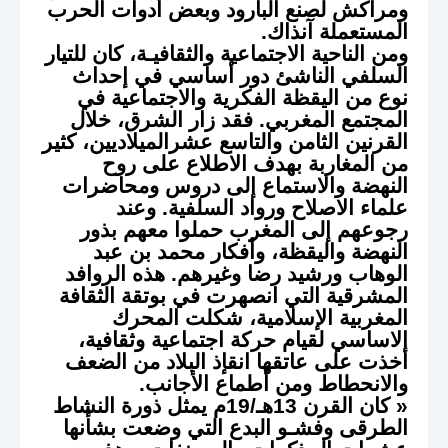
ومراكش لصنع البارود وبعض أدوات الحرب
المستعملة آنذاك.
ومن الناحية الاجتماعية والثقافيـة، كان للتيار
السلفي الناشئ دور أساسي في إحداث
نوع من اليقظة الفكرية والاجتماعية في
المجتمع المغربي. فقد زار الشرق، خلال
القرنين الثامن والتاسع عشرالميلاديين، كثير
من المغاربة بهدف الاطلاع على روح
النهضة والاستماع إلى دروس ومحاضرات
علماء الاصلاح ورواد السلفية. وعند
رجوعهم إلى المغرب حملوا معهم بذور
النهضة واليقظة، وأفكار محمد بن عبد
الوهاب ورشيد رضا وغيرهم. هذه الروافد
المشرقية التي انصهرت في بوتقة الثقافة
المغربية الإسلامية، شكلت المحرك
الاساسي لقيام حركة اجتماعية وثقافية،
أخذت على عاتقها انقإذ البلاد من الضعف
والانحطاط ومن أطماع الأجانب.
« كان القرن 13هـ/19م يمثل ذورة النشاط
الطرقى وفشـو البدع التي وضعت بشأنها