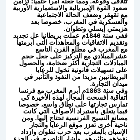
تتلافى وقوعه. ومما جعله أمرا حتميا؛ تزامن
صعود القوة الإمبريالية والاستعمارية الأوربية
مع تقهقر وضعف الحالة الاجتماعية
والعسكرية في المغرب، خصوصا بعد
هزيمتي إيسلي وتطوان.
ففي سنة 1846م عملت بريطانيا عل تجديد
وتقديم الاتفاقيات والمعاهدات التي أبرمتها
مع المغرب في مطلع القرن التاسع
عشرالميلادي مع التركيز على جعل حجم
المبادلات التجارية أكثر ضخامة، والحصول
على تسهيلات قانونية تخول للرعايا
البريطانيين مزيدا من النفوذ والتأثير في
ميدان التجارة.
وفي سنة 1863م أبرم المغرب مع فرنسا
اتفاقية أفسحت المجال لهذه الأخيرة كي
تمارس تجارتها على نطاق واسع، خصوصا
فيما يتعلق باستيراد الأصواف التي كانت
مصانع النسيج الفرنسية تحتاج إليها. ومن
ناحية أخرى تعزز موقع الرعايا والتجار
الإسبان بالمغرب بعد حرب تطوان وازداد
نفوذهم وتأثيرهم. وأشار الناصرى في الجزء