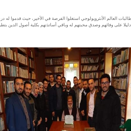
البات العالم الأنثروپولوجي استغلوا الفرصة في الأخير، حيث قدموا له درع
 دليلا على وفائهم وصدق محبتهم له وباقي أساتذتهم بكلية أصول الدين بتطو