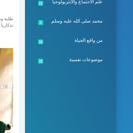
علم الاجتماع والأنثربولوجيا
21
طلبة وط
محمد صلى الله عليه وسلم
5
تذكاريا
من واقع الحياة
34
موضوعات نفسية
32