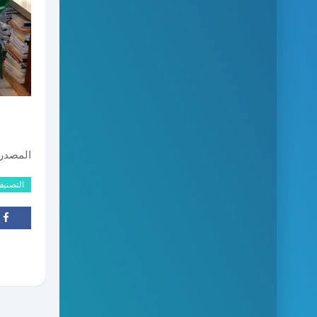
المصدر
التصني