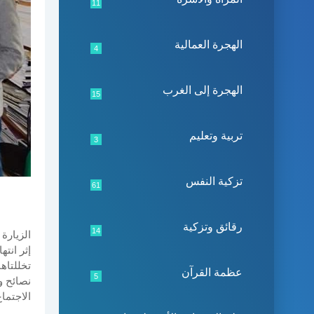
11
الهجرة العمالية
4
الهجرة إلى الغرب
15
تربية وتعليم
3
تزكية النفس
61
رقائق وتزكية
14
الزيارة
إثر انته
تخللتاه
عظمة القرآن
5
نصائح و
الاجتماع