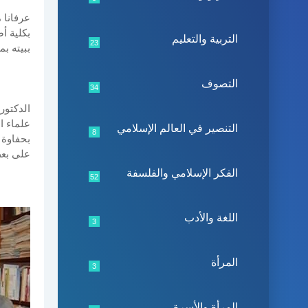
عرفانا 
بكلية أ
التربية والتعليم
23
ببيته بمدي
التصوف
34
الدكتور
علماء ا
التنصير في العالم الإسلامي
8
بحفاوة 
على بعض
الفكر الإسلامي والفلسفة
52
اللغة والأدب
3
المرأة
3
المرأة والأسرة