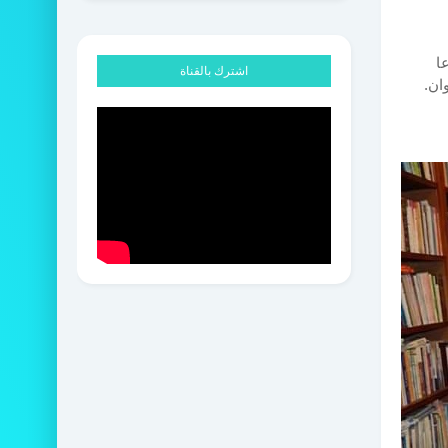
ا
اشترك بالقناة
ان.