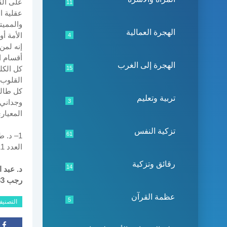
على الق
11
عقلية ا
والمميتة
الهجرة العمالية
الأمة أو
4
إنه لمن
أقسام ا
الهجرة إلى الغرب
كل الكل
15
القلوب،
كل طالب
تربية وتعليم
3
وجداني 
المعيار
تزكية النفس
61
1– د. 
العدد 11 / 1419/1998، ص: 239.
رقائق وتزكية
14
د. عبد 
رجب 1433-يونيو2012
عظمة القرآن
5
التصني