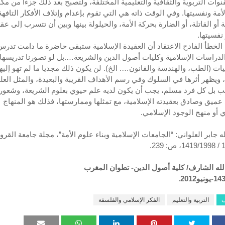
نوات التربوية والثقافية والتعليمية المختلفة، ولتصبح بعد ذلك جزءا من مك
لأمة ونفسيتها. وفي الوقت ذاته هي التي تقوم بإعدام وإتلاف الأفكار التافهة
 أو القاتلة، أو الضارة بحركة الأمة، والحيلولة بينها وبين أن تتسرب إلى عقل
 نفسيتها.
 الخطأ الفادح الاعتقاد أن العقيدة الإسلامية ستبقى حاضرة ما دامت تدر
لدراسات الإسلامية وكليات أصول الدين والشريعة….بل لو تصورنا تدريسها
يات (الطب، والهندسة والقانون…. الخ). لن يكون ذلك مجديا ما لم تهو إليه
 ويظهر أثرها في السلوك وفي رسم الأهداف القريبة والبعيدة، والمثل العلي
 بل كل فرد مسلم، يجب أن يكون لديه علم حيوي بعلوم الشريعة، وشعور
عميق وصادق بعقيدته الإسلامية، مع تمثلها وممارستها، فذلك هو المنهاج
ي أو منهج الوجود الإسلامي.
طه جابر العلواني: “الجامعات الإسلامية وبناء علوم الأمة”، مجلة جامعة القرو
الله الشارف/ كلية أصول الدين- تطوان المغرب
.
ف
التربية والتعليم
الفكر الإسلامي والفلسفة