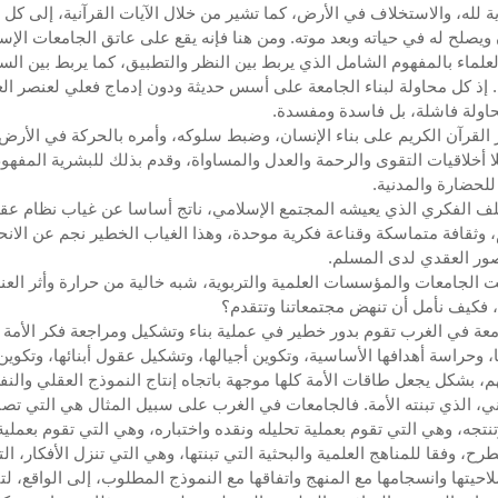
ية لله، والاستخلاف في الأرض، كما تشير من خلال الآيات القرآنية، إلى كل م
 ويصلح له في حياته وبعد موته. ومن هنا فإنه يقع على عاتق الجامعات الإسل
لعلماء بالمفهوم الشامل الذي يربط بين النظر والتطبيق، كما يربط بين الس
 إذ كل محاولة لبناء الجامعة على أسس حديثة ودون إدماج فعلي لعنصر الع
حاولة فاشلة، بل فاسدة ومفسدة.
 القرآن الكريم على بناء الإنسان، وضبط سلوكه، وأمره بالحركة في الأرض
 أخلاقيات التقوى والرحمة والعدل والمساواة، وقدم بذلك للبشرية المفهو
للحضارة والمدنية.
لف الفكري الذي يعيشه المجتمع الإسلامي، ناتج أساسا عن غياب نظام عق
وثقافة متماسكة وقناعة فكرية موحدة، وهذا الغياب الخطير نجم عن الان
ور العقدي لدى المسلم.
نت الجامعات والمؤسسات العلمية والتربوية، شبه خالية من حرارة وأثر الع
 فكيف نأمل أن تنهض مجتمعاتنا وتتقدم؟
معة في الغرب تقوم بدور خطير في عملية بناء وتشكيل ومراجعة فكر الأمة
ا، وحراسة أهدافها الأساسية، وتكوين أجيالها، وتشكيل عقول أبنائها، وتكوين
م، بشكل يجعل طاقات الأمة كلها موجهة باتجاه إنتاج النموذج العقلي والن
ني، الذي تبنته الأمة. فالجامعات في الغرب على سبيل المثال هي التي تصن
تنتجه، وهي التي تقوم بعملية تحليله ونقده واختباره، وهي التي تقوم بعملية
رح، وفقا للمناهج العلمية والبحثية التي تبنتها، وهي التي تنزل الأفكار، ال
احيتها وانسجامها مع المنهج واتفاقها مع النموذج المطلوب، إلى الواقع، ل