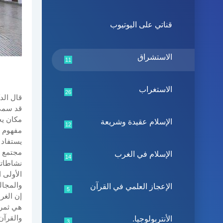
قناتي على اليوتيوب
الاستشراق
11
الاستغراب
26
قال الد
قد سمي 
مكان يج
الإسلام عقيدة وشريعة
12
مفهوم ا
يستفاد 
مجتمع ي
الإسلام في الغرب
14
نشاطاته
الأولى 
والمجال
الإعجاز العلمي في القرآن
5
إن الغر
هي ثمرة
والقرآن
الأنتربولوجيا.
3