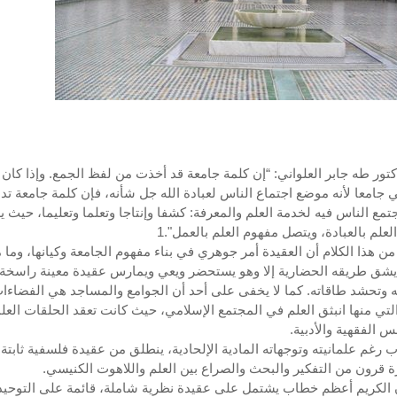
كتور طه جابر العلواني: “إن كلمة جامعة قد أخذت من لفظ الجمع. وإذا كان 
جامعا لأنه موضع اجتماع الناس لعبادة الله جل شأنه، فإن كلمة جامعة ت
تمع الناس فيه لخدمة العلم والمعرفة: كشفا وإنتاجا وتعلما وتعليما، حيث ي
لعلم بالعبادة، ويتصل مفهوم العلم بالعمل".1
من هذا الكلام أن العقيدة أمر جوهري في بناء مفهوم الجامعة وكيانها، وما 
شق طريقه الحضارية إلا وهو يستحضر ويعي ويمارس عقيدة معينة راسخة 
 وتحشد طاقاته. كما لا يخفى على أحد أن الجوامع والمساجد هي الفضاءا
التي منها انبثق العلم في المجتمع الإسلامي، حيث كانت تعقد الحلقات العل
س الفقهية والأدبية.
ب رغم علمانيته وتوجهاته المادية الإلحادية، ينطلق من عقيدة فلسفية ثابتة،
 قرون من التفكير والبحث والصراع بين العلم واللاهوت الكنيسي.
 الكريم أعظم خطاب يشتمل على عقيدة نظرية شاملة، قائمة على التوحيد