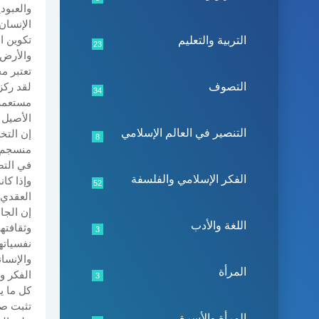
والعبود
الإنسان
تكوين ا
التربية والتعليم
23
والأرض.
تعتبر م
التصوف
لقد ركز
34
مستعملا
الأصيل 
التنصير في العالم الإسلامي
إن التخ
8
منسجم، 
في التص
الفكر الإسلامي والفلسفة
وإذا كا
52
العقدي،
إن الجا
اللغة والأدب
وثقافته
3
نفسياته
والإنسا
المرأة
الفكر و
3
كل ما يط
تثبت صل
المرأة والأسرة