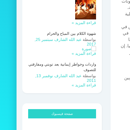
ونات
،
ية
قراءة المزيد »
س في
 في
شهوة الكلام بين المباح والحرام
ا
بواسطة
عبد الله الشارف
سبتمبر 25,
2017
ا. إن
قراءة المزيد »
واردات وخواطر إيمانية بعد توبتي ومفارقتي
للتصوف
بواسطة
عبد الله الشارف
نوفمبر 13,
يين
2011
قراءة المزيد »
صفحة فيسبوك