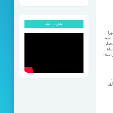
اشترك بالقناة
ورا
والموت
 تحظى
ياة
ل صلاة
ه
أنك