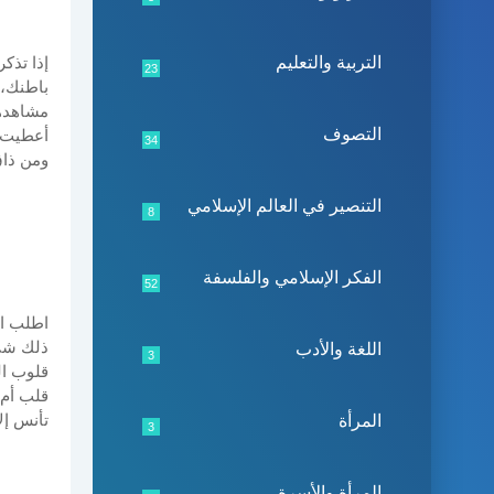
التربية والتعليم
إذا تذك
23
باطنك، 
مشاهدها
التصوف
أعطيت س
34
ومن ذاق
التنصير في العالم الإسلامي
8
الفكر الإسلامي والفلسفة
52
اطلب ال
ذلك شيء
اللغة والأدب
3
قلوب ال
قلب أم 
تأنس إل
المرأة
3
المرأة والأسرة