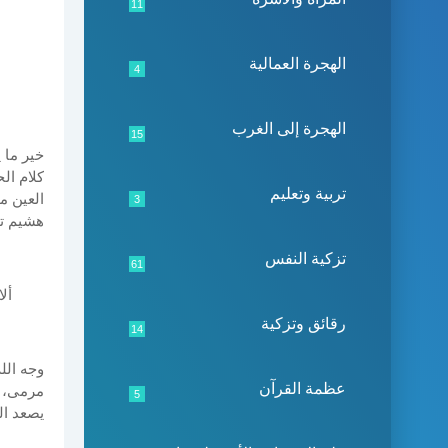
11
الهجرة العمالية
4
الهجرة إلى الغرب
15
خير ما 
كلام ال
تربية وتعليم
العين م
3
هشيم تذ
تزكية النفس
61
ألا كل
رقائق وتزكية
14
وجه الل
عظمة القرآن
مرمى، و
5
يصعد ال