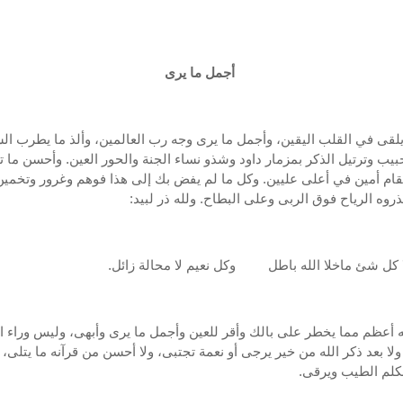
أجمل ما يرى
يلقى في القلب اليقين، وأجمل ما يرى وجه رب العالمين، وألذ ما يطرب ال
حبيب وترتيل الذكر بمزمار داود وشذو نساء الجنة والحور العين. وأحسن ما ت
قام أمين في أعلى عليين. وكل ما لم يفض بك إلى هذا فوهم وغرور وتخمين،
روه الرياح فوق الربى وعلى البطاح. ولله ذر لبيد:
 شئ ماخلا الله باطل وكل نعيم لا محالة زائل.
ه أعظم مما يخطر على بالك وأقر للعين وأجمل ما يرى وأبهى، وليس وراء ال
لا بعد ذكر الله من خير يرجى أو نعمة تجتبى، ولا أحسن من قرآنه ما يتلى، و
كلم الطيب ويرقى.