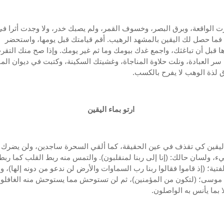
رت الواقعة، وبرق البصر، وخسوف القمر، ولم يصبك خدر، ولا وجدت أثرا ف
فما حصل لك اليقين بالمشهد الرهيب. أقم قيامتك قبل يومها، واستحضر
 قبل أن تباغثك، واجمع غدك بيومك وما ثم غير يومك. وإذا صح منك التقر
ر العبادة، ونلت حلاوة المناجاة، وغشيتك السكينة، وكتبت في ديوان المق
 لذة الوهب لا يفرح بالكسب.
ارتو بماء اليقين
يقين كي تقذف في عين الحقيقة، كما ألقي السحرة ساجدين، ولن يضرك 
، ولسان حالك: (إنا إلى ربنا لمنقلبون). والتمس منه ربط القلب كما رب
فتية؛ (إذ قاموا فقالوا ربنا رب السماوات والأرض لن ندعو من دونه إلها)، 
موسى؛ (لتكون من المؤمنين)، ثم لن تستوحش مما يستوحش منه الغافلون
ا بما يأنس به الواصلون.