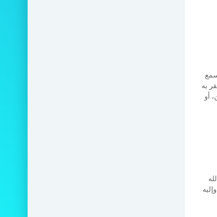
سمع
قر به
 أو
له
إليه