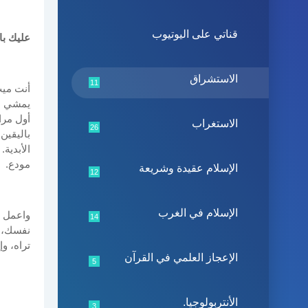
قناتي على اليوتيوب
عليك با
الاستشراق
11
أنت ميت
يمشي به
أول مرا
الاستغراب
26
باليقين
الأبدية
مودع.
الإسلام عقيدة وشريعة
12
الإسلام في الغرب
واعمل و
14
نفسك، و
تراه، و
الإعجاز العلمي في القرآن
5
الأنتربولوجيا.
3