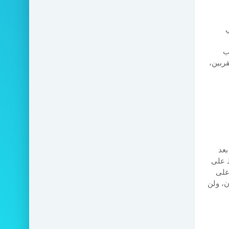
ي
ب
ربين،
بعد
ط على
وعلى
، ولن