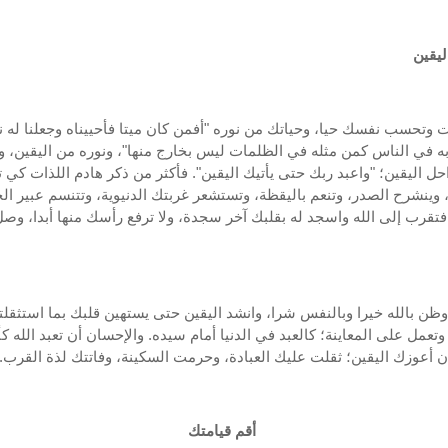
ليقين
 وتحسب نفسك حيا، وحياتك من نوره "أفمن كان ميتا فأحييناه وجعلنا له ن
 في الناس كمن مثله في الظلمات ليس بخارج منها"، ونوره من اليقين، 
حل اليقين؛ "واعبد ربك حتى يأتيك اليقين". فأكثر من ذكر هادم اللذات كي
، وينشرح الصدر، وتنعم باليقظة، وتستشعر غربتك الدنيوية، وتتنسم عبير الح
. فتقرب إلى الله واسجد له بقلبك آخر سجدة، ولا ترفع رأسك منها أبدا، وص
ظن بالله خيرا وبالنفس شرا، وانشد اليقين حتى يستهين قلبك بما استثقلت
تعمل على المعاينة؛ كالعبد في الدنيا أمام سيده. والإحسان أن تعبد الله ك
إن أعوزك اليقين؛ ثقلت عليك العبادة، وحرمت السكينة، وفاتتك لذة القرب.
أقم قيامتك