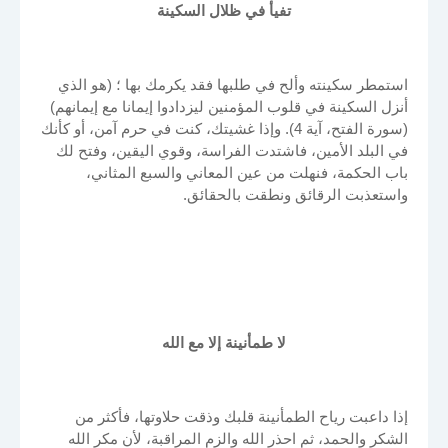
تفيأ في ظلال السكينة
استمطر سكينته وألح في طلبها فقد يكرمك بها ؛ (هو الذي
أنزل السكينة في قلوب المؤمنين ليزدادوا إيمانا مع إيمانهم)
(سورة الفتح، آية 4). وإذا غشيتك، كنت في حرم آمن، أو كأنك
في البلد الأمين، فاشتدت الفراسة، وقوي اليقين، وفتح لك
باب الحكمة، فنهلت من عين المعاني والسبع المثاني،
واستعذبت الرقائق ونطقت بالحقائق.
لا طمأنينة إلا مع الله
إذا داعبت رياح الطمأنينة قلبك وذقت حلاوتها، فأكثر من
الشكر والحمد، ثم احذر الله والزم المراقبة، لأن مكر الله