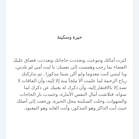
حيرة وسكينة
كثرت آمالك وتنوعت، وتجددت حاجاتك وتعددت، فضاق عليك
الفضاء بما رحب وهمست إلى نفسك: يا ليت أمي لم تلدني،
ويا ليتني كنت معدوما ولم أكن شيئا مذكورا . ثم تداركتك
رياح الرحمة لما علمت ألا ملجأ منه إلا إليه، وأن الفاقات لا
تسد إلا بالافتقار إليه، وأن ذكرك له يغنيك عن ذكرك لما
سواه، فتلاشت آمال النفس الأمارة، وخمدت نار الحاجات
والشهوات، وحلت السكينة محل الحيرة، ورجعت إلى أصلك
حيث أنت الذاكر وهو المذكور، وأنت العابد وهو المعبود.