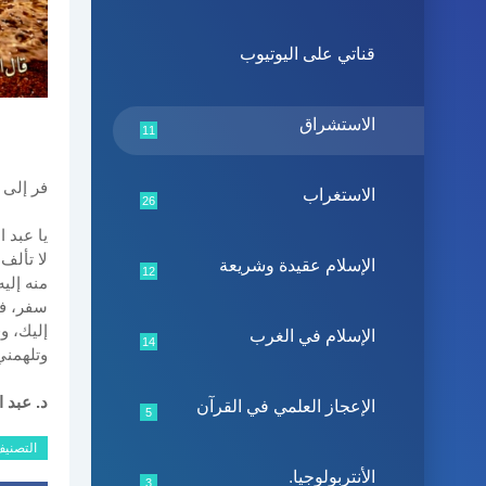
قناتي على اليوتيوب
الاستشراق
11
فر إلى ا
الاستغراب
26
يا عبد ال
لا تألف
الإسلام عقيدة وشريعة
12
منه إلي
سفر، فأ
إليك، و
الإسلام في الغرب
14
وتلهمني
د. عبد ا
الإعجاز العلمي في القرآن
5
التصني
الأنتربولوجيا.
3