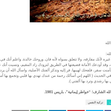
لله
له:
 غيره لأنك مفارقه، ولا تتعلق بسواه لأنه فان. وروحك خالدة. واعلم أنك ف
ه، وقد أودعك الأمانة فضيعتها في الطريق لتزودك زاد المقيم، ونسيت أنك 
منت سقر، فلفحك لهيبها. فر إليه وتذكر ألفتك الأصلية، واسأل الله أن يرد
في الحديث ( اللهم إني أسألك رحمة من عندك تهدي بها قلبي وتجمع بها 
 بها رشدي وترد بها ألفتي ).
لله الشارف؛ “خواطر إيمانية”، باريس 1981.
ف
تزكية النفس