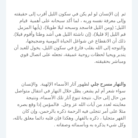
ثم إن الإنسان لو لم يكن في سكون الليل أقرب إلى حقيقته
وإلى معرفة نفسه وربه ، لما أكد سبحانه على أهمية قيام
الليل؛ (ومن الليل فاسجد وسبحه ليلا طويلا)، (يأيها المزمل
قم الليل إلا قليلا)، (إن ناشئة الليل هي أشد وطئا وأقوم قيلا).
ذلك أن الانقطاع عن شواغل الحياة اليومية وضجيجها،
والتوجه إلى الله بقلب فارغ في سكون الليل، يخول للعبد أن
يتدبر ويحيا لحظات روحية عميقة، تجعله على اتصال قوي
ومباشر بحقيقته.
والنهار مسرح جلي
لظهور آثار الأسماء الإلهية. والإنسان
سواء شعر أم لم يشعر، يظل خلال النهار في انتقال متواصل
من حال إلى حال، نتيجة تنوع آثار تلك الأسماء، ونتيجة
معاينته لعدد من آيات الله عز وجل. فالمؤمن إذا وقع بصره
مثلا على أمر تتجلى فيه الرحمة ذكره بالرحمن، وإن كان
القهر متجليا ، ذكره بالقهار. وهكذا فإن قلبه دائما معلق بالله،
وكل شيء يذكره به وبأسمائه وصفاته .