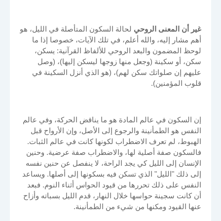
غير أن المعنى الروحي
لحالة السكون المتأصلة في الليل، هو
أهم مشار إليه، والله أعلم، في تلك الآيات، خصوصا إذا ما
لوحظ المضمون والبعد الروحي للألفاظ القرآنية: يسكن،
سكن، أو سكينة (وجعل منها زوجها ليسكن إليها)، (وصل
عليهم إن صلواتك سكن لهم)، (هو الذي أنزل السكينة في
قلوب المؤمنين).
إن السكون في عالم المادة هو ما يناقض الحركة، وفي عالم
النفس هو الطمأنينة والرجوع إلى الأصل، وإن الأرواح قبل
الهبوط، لم تعرف الاضطراب لكونها كانت في عالم الثبات.
فالسكون صفة أصلية لها، والاضطراب صفة عرضية. وحنين
الإنسان إلى الليل كي يجد الراحة، لا ينفصل عن حنين نفسه
إلى ذلك "الليل" الذي تسكن فيه بسكونها إلى أصلها. ويساعد
النفس على ذلك تحررها من قيود الحواس أثناء النوم. فبعد
أن كانت سجينة حواسها خلال النهار، قدم الليل بسباته وأزاح
عنها القيود ومكنها من شيء من الطمأنينة.