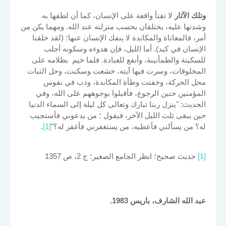
وتلك الآثار
لا تفتأ واقعة على الإنسان، كما أن لطفها به
وشدتها عليه، يختلفان بحسب منزلته عند الله. ومهما يكن من
أمر، فالمعاناة والمكابدة لا ينفك الإنسان عنها؛ (لقد خلقنا
الإنسان في كبد). أما الليل، فإن هدوءه وسكونه أجلب
للسكينة والطمأنينة، وأنفع للعبادة. فلما خيم بظلامه على
المخلوقات، وسرت فيها آيته، خشعت وسكنت، وحل الثبات
محل الحركة، وخفتت وطأة المكابدة، وذب في نفوس
المؤمنين حنين الرجوع، فأقبلوا بوجوههم على الله، وفي
الحديث: "ينزل ربنا تبارك وتعالى كل ليلة إلى السماء الدنيا
حين يبقى ثلث الليل الآخر، فيقول ؛ من يدعوني فأستجيب
له؟ من يسألني فأعطيه، من يستغفرني فأغفر له؟"
[1]
.
[1]
حديث صحيح؛ انظر الجامع الصغير؛ ج 2، ص 1357
عبد الله الشارف، باريس 1983.