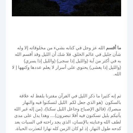
ما أقسم
الله عز وجل في كتابه بشيء من مخلوقاته إلا وله
شأن جليل في عالم الخلق. فلا شك أن الليل وقد أقسم الله
به في أكثر من آية (والليل إذا سجى) (والليل إذا يسري)
(والليل إذا يغشى) يحتوي على أسرار لا يعلم عددها وكنهها إ لا
الله.
ثم إنه كثيرا ما ذكر الليل في القرآن مقترنا بلفظ له علاقة
بالسكون (هو الذي جعل لكم الليل لتسكنوا فيه والنهار
مبصرا)، (فالق الإصباح وجاعل الليل سكنا)، (من إله غير الله
يأتيكم بليل تسكنون فيه أفلا تبصرون).... وهذا يدل على مدى
لطف الله وعنايته بالإنسان، الذي يجد راحته في السبات بعد
كدحه طول النهار. إذ لو كان الزمن كله نهارا لتعذرت الحياة.