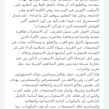
متعددة، وبالطبع لابد أن هناك بالفعل قليلا من التعليم على
الأسلوب الأوربي في المدرسة، وفي الكليـة الفنية وفي
الجامعة، وعلى هذا التعليم يتـوقف كـل ماعداه« . لقد صدق
المستشرق جيب فيما ذهب إليه من كون التعليم "أكبر
العوامل الصحيحة التي تدعو إلى الاستغراب".
ويمكن القول على سبيل التعريف: "إن الاستغراب ظاهرة
نفسية واجتماعية وثقافية معاصرة، يتميز الأفراد الذين
يجسدونها بالميل نحو الغرب والتعلق به ومحاكاته. نشأت في
المجتمعات غير الغربية ـ سواء أكانت إسلامية أم لا-على إثر
الصدمة الحضارية التي أصابتها قبيل الاستعمار وخلاله ".
ومن أجل استجلاء أكثر لمدلول الاستغراب لابأس من عقد
مقارنة سريعة بينه وبين بعض المفاهيم القريبة منه، مثل
تغريب واغتراب .
فإذا كان التغريب عمل ثقافي وسياسي يتولاه المسؤولون
في الغرب ومن والاهم من المستشرقين والمستغربين، يهدف
إلى طمس معالم الحياة الدينية والثقافية للمجتمعات
الإسلامية وغيرها، وإجبار هذه المجتمعات على تقليد الغرب
والدوران في فلكه، فان الاستغراب مرتبط أساسا بالعامل
الداخلي، أي بالمكونات الذاتية الاجتماعية والثقافية
والسياسية لتلك المجتمعات، حيث أن هذه المكونات ـ بما