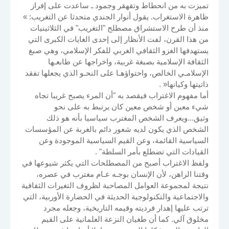
تميزت به من انحطاط وتقهقر وجمود ـ ساعدت على إفراز
ظاهرة الاستغراب. يقول أنوار الجندي متحدثا عن التغريب: »
منذ أن طرح الاستشراق مصطلح "التغريب" في الثلاثينيات
من هذا القرن، لفت الأنظار إلى إحدى الغايات الكبرى التي
يستهدفها الغزو الثقافي الغربي للفكر الإسلامي، وهي صبغ
الثقافة الإسلامية بصبغة غربية، واخراجها عن طابعـها
الإسلامـي الخالص، واحتواؤهـا على النحـو الذي يجعلها تفقد
ذاتيتها وكيانها« .
أما مفهوم الاغتراب فيقصد به "أن المرء يصبح غريبا تجاه
شيء معين أو شخص معين كان يرتبط به على نحو
وثيق...ويعرف الشخص المغترب سياسيا بأنه هو ذلك
الشخص الذي يكون لديه شعور دائم بالغربة عن المؤسسات
السياسية القائمة، وعن القيم السياسية الموجودة وعن
القيادات التي تضطلع بأمر السلطة" .
ولفظ الاغتراب أصبح من المصطلحات التي يكثر شيوعها في
وقتنا الراهن، لأن الإنسان بوجـه عـام مغترب في عصره،
نتيجة لمجموعة العوامل المصاحبة لظروف التغيرات الثقافية
والاجتماعية والتكنولوجية الحديثة في الحضارة الأوربية، التي
ترتب عليها إهدار فرديته وقيمه التاريخية، وجعله مجرد
مخلوق آلي. كما أن طغيان النزعة العلمانية على القيم