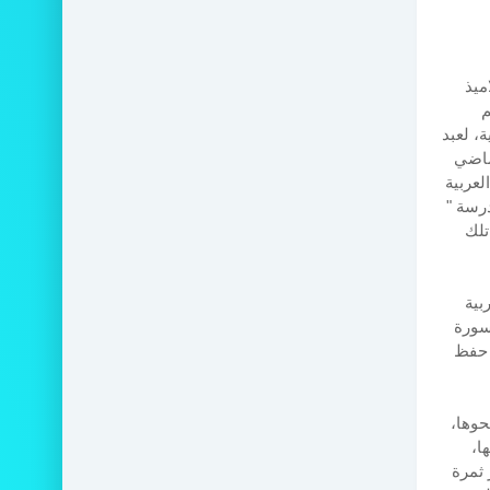
ميذ
م
، لعبد
لماضي
لعربية
درسة "
تلك
بية
سورة
ين حفظ
حوها،
ا،
 ثمرة