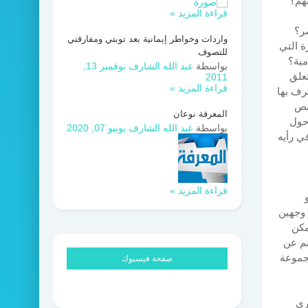
تهم؟
قراءة المزيد »
ر؟
واردات وخواطر إيمانية بعد توبتي ومفارقتي
ة التي
للتصوف
مية؟
بواسطة
عبد الله الشارف
نوفمبر 13,
تعلق
2011
قراءة المزيد »
رف بها
لنص
المعرفة نوعان
 حول
بواسطة
عبد الله الشارف
يونيو 07, 2020
ي رأيه
قراءة المزيد »
 وجهين
مكن
نم عن
مجموعة
صفحة فيسبوك
رى