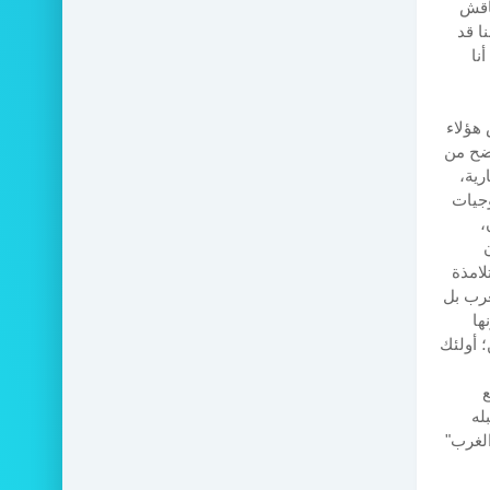
ناقش
ا قد
نا
 هؤلاء
اضح من
رية،
وجيات
،
لامذة
غرب بل
ها
؛ أولئك
ع
له
الغرب"