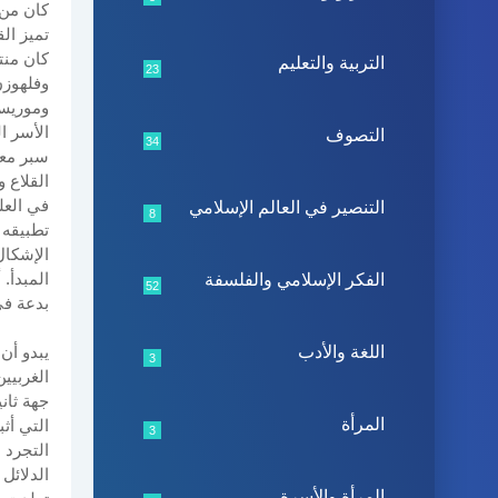
كان من 
تميز ال
كان منت
التربية والتعليم
23
وفلهوزن
وموريس 
الأسر ا
التصوف
34
سبر معا
القلاع 
في العل
التنصير في العالم الإسلامي
8
تطبيقه 
الإشكال
المبدأ.
الفكر الإسلامي والفلسفة
52
بدعة في
اللغة والأدب
يبدو أن
3
الغربيي
جهة ثاني
المرأة
التي أث
3
التجرد 
الدلائل
المرأة والأسرة