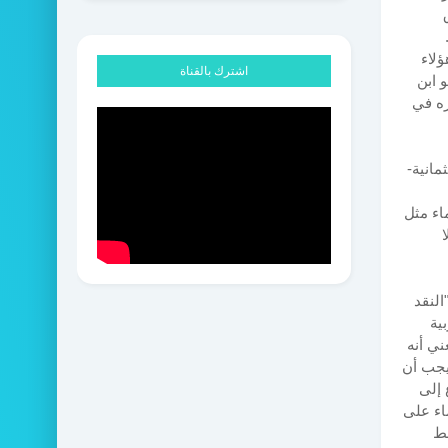
ؤلاء
اشترك بالقناة
 ابن
ره في
مانية-
اء مثل
ا
النقد
ية
ني أنه
 يجب أن
 إلى
اء على
مط