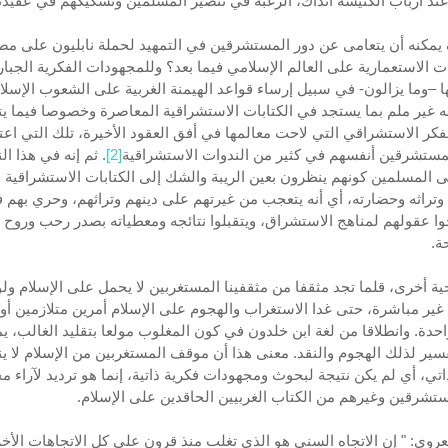
ند أرباب الكنيسة آنذاك، الرغبة في تنصير المسلمين وتشكيكهم في عقيد
يمكنه أن يتعامى عن دور المستشرقين في التمهيد لحملة نابليون على مص
ت الاستعمارية على العالم الإسلامي فيما بعد؟ وللمجهودات الفكرية الجبار
ها –وما يزالون- في سبيل إرساء قواعد الهيمنة الغربية على الشعوب الإسلا
ه غير ملم بما يستجد في الكتابات الاستشراقية المعاصرة وخصوصا فيما ي
لفكر الاستشراقي التي لاحت معالمها في أفق العقود الأخيرة، تلك التي اعت
ستشرقين أنفسهم في كثير من الندوات الاستشراقية
[2]
. ثم إنه في هذا ا
ى المسلمين كونهم ينظرون بعين الريبة والشك إلى الكتابات الاستشراقية
 وتراثه وحضارته، أي أنه يتعجب من غيرتهم على دينهم وتراثهم، وحري بهم ف
وا عقولهم لمناهج الاستشراق، ويتقبلوا نتائجه ومعطياته بصدر رحب وروح
ة.
ية أخرى، قلما تجد مثقفا من مثقفينا المستغربين لا يحمل على الإسلام ولو
غير مباشرة، حتى غدا الاستغراب والهجوم على الإسلام أمرين متلازمين أو
احدة. وانطلاقا من لغة ابن خلدون في كون المغلوب مولعا بتقليد الغالب، ي
فسير لذلك الهجوم والنقد. معنى هذا أن موقف المستغربين من الإسلام لا ي
ذاتي، أي لم يكن نتيجة لبحوث ومجهودات فكرية ذاتية، إنما هو ترديد لآراء 
تشرقين وغيرهم من الكتاب الغربيين الحاقدين على الإسلام.
عروي: " إن الاتجاه السني هو الذي تغلب منذ قرون على كل الاتجاهات الأخ