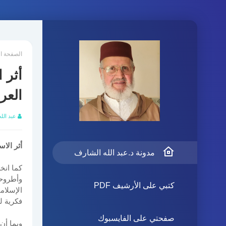
الصفحة ا
أثر 
العر
عبد الل
أثر الا
مدونة د.عبد الله الشارف
كما انخ
وأطروحا
كتبي على الأرشيف PDF
الإسلام
فكرية ل
صفحتي على الفايسبوك
وبما أن