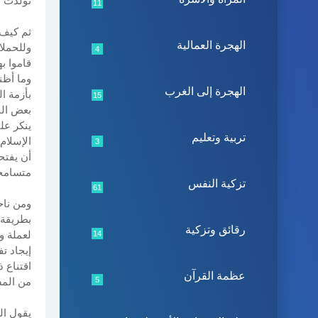
تولدت ع
11
ثم كيف 
الهجرة العمالية
وللحملا
4
قاموا ب
وما أظن
الهجرة إلى الغرب
بأزمة ا
15
بعض الم
ينكر عل
تربية وتعليم
الإسلام
3
أن يفتح
متسامح
تزكية النفس
61
ومن ناح
بطريقة 
رقائق وتزكية
لعملة و
14
إيجاد ت
اقتناع 
عظمة القرآن
5
من المس
يقول ال