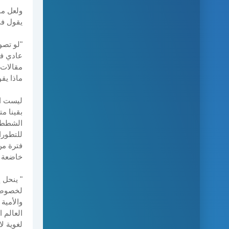
ولعل مو
يقول في
"لو تصو
عادي في
مقالات 
ماذا يق
ليست ال
بقينا م
الشطط ر
للتطورا
فترة من
خاضعة ل
" ينحل 
لخصوصية
والأمية
العالم 
لغوية لا