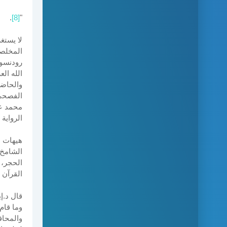
.
[8]
"
لا يستغ
المخلصي
رودنسون
الله ال
والحاضر
الفصحى 
محمد عب
الرواية
هيهات ه
الشامخ 
القرآن 
قال د.إ
وما قام
والمحاف