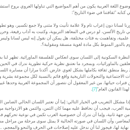
ضوع اللغة العربية يكون من أهم المواضيع التي تناولها العروي بروح استشر
 كتابه "ثقافتنا في ضوء التاريخ":
رنا لسانا دون إعراب تام ولا علامة تأنيث ولا مثنى ولا جمع تكسير، وهو تطو
 تاريخ الألسن، لو درس في المعاهد التربوية، وكتبت به آداب رفيعة، وحرر
علمية، وتفاهمت به فئات مختلفة، هل يمكن أن نقول إنه ليس لسانا وليس 
وم بالدور المنوط بكل مادة لغوية منسقة ومقولبة؟.
نظرة السكونية إلى اللسان سوى انعكاس للفلسفة الماورائية. تظهر لنا بدي
تعلقين بالماورائيات. وبمجرد ما نعتنق نظرية حركية تطورية ندرك في الحين 
بط منطق ثقافة بكاملها بشكل لغوي عارض. أكدنا مرارا أن مسايرة اللس
ت الاجتماعية والتحولات التاريخية واقع قائم بالنسبة لكل مجموعة بشرية 
 فترات حياتها. من غير المعقول أن نتصور أن المجموعة العربية وحدها غير
هذا القانون العام"
[7]
.
إذا مشكل التعريب في الخيار التالي: إما أن نعتبر اللسان الحالي الضامن ال
 العرب، فيجب أن نحافظ عليه مهما كان الثمن، والثمن هو الازدواجية م
 من جهة ثانية، وإما أن ندرك أن خصوصية العرب تكمن في نوعية تحركهم ف
المعاصر، وأن اللسان في صورته الحالية لا يمثل سوى مرحلة من مراحل م
 نهاية لها، فيجوز لنا أن ندخل عليه إصلاحات في الحرف والنحو والمعجم، ....