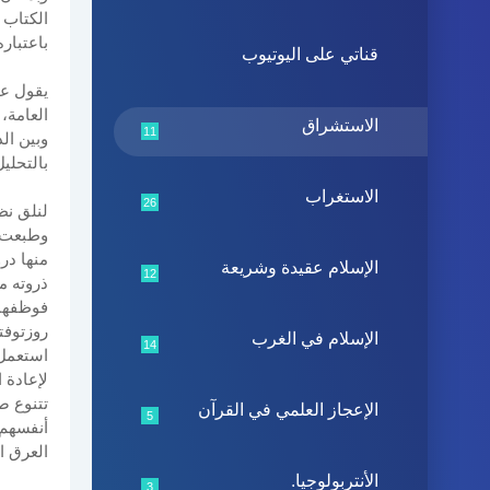
الكتاب 
باعتبار
قناتي على اليوتيوب
يقول عب
العامة،
الاستشراق
11
وبين الد
بالتحلي
الاستغراب
26
لنلق نظ
وطبعت و
منها در
الإسلام عقيدة وشريعة
12
الإسلام في الغرب
14
استعمل 
لإعادة 
تتنوع ص
الإعجاز العلمي في القرآن
5
أنفسهم.
العرق ا
الأنتربولوجيا.
3