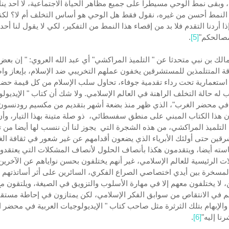
 وبقى نمط الوحي مسيطرا على جميع مظاهر الحياة الاجتماعية، لا أحد ي
النمط أحسن من غيره، نقول فقط هل الوحي هو أساس التخلف أم لا؟ لكنن
إذا أردنا التقدم فلا بد من إقصاء هذا النمط من التفكير، لكي لا يقول لنا أحد أ
مصالحكم"
[5]
.
الك بن نبي متحدثا عن " التلميذ المراكشي" أي عبد الله العروي: " إن بعض
ة المتتلمذين للمستشرقين يخفون عملهم التخريبي ضد الإسلام، بإيعاز و
ستعمارية تحت رداء تقدمية جوفاء، تحاول سلب الإسلام من كل قيمة حضا
 له حالة التخلف الراهنة في العالم الإسلامي. ولا شك أن كتاب " الإيديول
 في محضر الغرب"، الذي ظهر منذ بضعة أشهر بتقديم من مكسيم رودنسون
 هذا الكتاب المبني على منطق سفسطائي، ذو صلة متينة بهذا التيار، وأن
التلميذ المراكشي، من هذه الشجرة التي يجوز لنا أن ننسب لها أيضا من ت
قين حتى أولئك الأبرياء الذي يضعون أقدامهم عن غير شعور في ثقافة ال
ته أيضا، ويتقدمون هكذا بأنصاف الحلول لأنصاف المشكلات التي يعتقدون
ت الرئيسية للعالم الإسلامي، غير أنهم يختلفون بحسن نواياهم عن الآخرين
المسخرة بين أيدي اختصاصي الصراع الفكري، السائرين على أثر أساتذتهم
ن، لا يختلفون معهم إلا في مهارة الأسلوب والتزويق في الصيغة، ويلتقون م
م في الانتقاص من سوابق الفكر الإسلامي، لكن يمتازون في إحاطة مستقب
 والإبهام بتلك الثرثرة مثل صاحب كتاب " الإيديولوجيات العربية في محضر 
نا إليه"
[6]
.