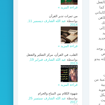
الفعل
كما
قراءة المزيد »
ايتاني
من ثمرات تدبر القرآن
كاهن
بواسطة
عبد الله الشارف
ديسمبر 11,
كك
2014
إلى
د
جديد
قراءة المزيد »
 يوجد
رض
القلب، في القرآن، مركز التفكير والتعقل
نه يبدو
بواسطة
عبد الله الشارف
فبراير 19,
2013
ن
امية من
ية
قراءة المزيد »
وبة
شهوة الكلام بين المباح والحرام
بكل
بواسطة
عبد الله الشارف
سبتمبر 25,
يث
2017