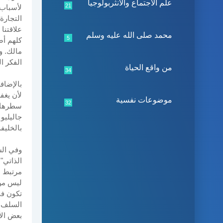
علم الاجتماع والأنثربولوجيا
21
لأسباب 
التجارة
علاقتنا
محمد صلى الله عليه وسلم
5
كلهم أص
مالك. و
الفكر ا
من واقع الحياة
34
بالإضاف
لأن يغف
موضوعات نفسية
32
سطرها أ
جاليليو
بالخليفة
وفي الس
الذاتي"
مرتبط با
ليس من 
تكون في
السلف،
بعض الأ