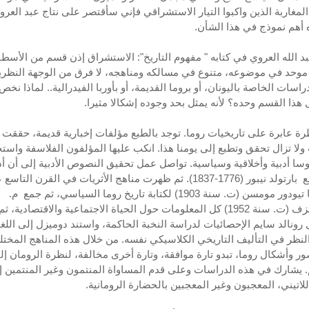
المغاربة الذين واكبوا التيار الاستشراقي فإني سأقتصر على نتاج عبد العرو
ه أهم نموذج في هذا الشأن.
د الله العروي في كتابه " مفهوم التاريخ": الاستشراق إذن قسم من الأسطو
 موحد في موضوعه، متنوع في مسالكه ومناهجه، لا فرق من الوجهة النظرية
راسات الخاصة باليونان، أو بروما القديمة، أو بأوربا الفيدرالية.. لماذا نخص
ل هذا القسم وحده؟ لأنه يمثل بحد وجوده إشكالا مثيرا.
رة عابرة على تاريخيات روما. توجد بالطبع مؤلفات إخبارية قديمة، حققت
لا تزال تحقق وتطبع إلى يومنا هذا. انكب عليها المؤلفون الفلاسفة واست
وسا أدبية وأخلاقية وسياسية. تواصل عمل تحقيق النصوص الأدبية إلى أن أ
ذروته مع بارتولد نيبور (1776-1837). ثم ظهرت مناهج الأثريات في القرن الت
فوظفها تيودور مومسن (ت. سنة 1903) لكتابة تاريخ روما السياسي، ثم جمع م.
روزتوفتزف (ت. سنة 1952) كل المعلومات حول الحياة الاجتماعية والاقتصادية، ثم
رونالد سايم الإحصائيات لدراسة النخبة الحاكمة، واستند دوميزل إلى اللغ
النظر في التأليف التاريخي الكلاسيكي نفسه. من خلال هذه المناهج المختل
ور وأشكال روما، تبدو تارة موافقة، وتارة أخرى مخالفة، لنظرة الرومان إل
 يشارك في هذه الدراسات وعلى قدم المساواة المنتمون وغير المنتمين إ
للاتيني، المعجبون وغير المعجبين بالحضارة الرومانية.