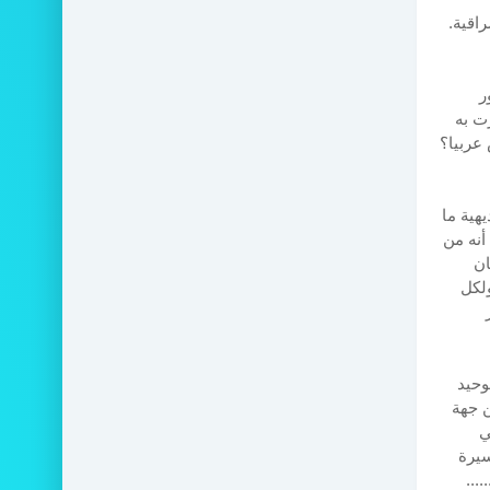
اقية.
ر
ت به
عربيا؟
هية ما
أنه من
ان
ولكل
وحيد
ن جهة
ي
سيرة
...