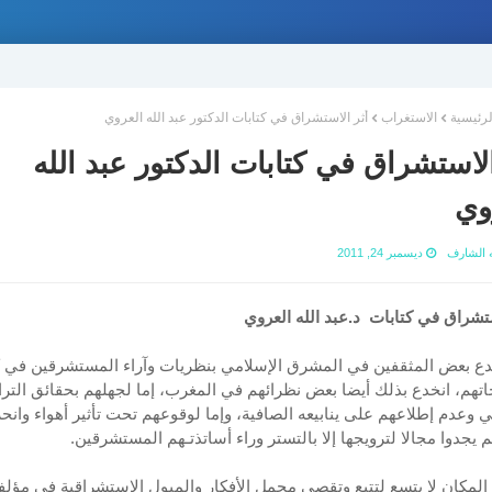
لرئيسية
الاستغراب
أثر الاستشراق في كتابات الدكتور عبد الله العروي
الاستشراق في كتابات الدكتور عبد الله
وي
ه الشارف
ديسمبر 24, 2011
ستشراق في كتابات د.عبد الله العروي
دع بعض المثقفين في المشرق الإسلامي بنظريات وآراء المستشرقين في ك
تهم، انخدع بذلك أيضا بعض نظرائهم في المغرب،
إما لجهلهم بحقائق التر
ي وعدم إطلاعهم على ينابيعه الصافية، وإما لوقوعهم تحت تأثير أهواء وانح
م يجدوا مجالا لترويجها إلا بالتستر وراء أساتذتـهم المستشرقين.
 المكان لا يتسع لتتبع وتقصي مجمل الأفكار والميول الاستشراقية في مؤل