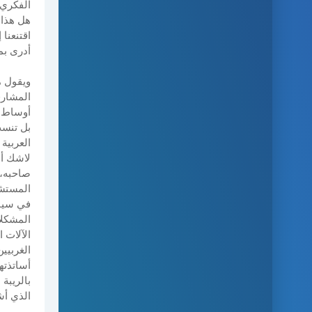
الفكري،
هل هذا 
اقتنعنا 
أدرى ب
ويقول م
المشارق
أوساط ا
بل تنسب
العربية
لاشك أن
صاحبه، 
المستشر
في سياس
المشكلا
الآلات 
الغربيي
أساتذته
بالريبة
الذي أشر