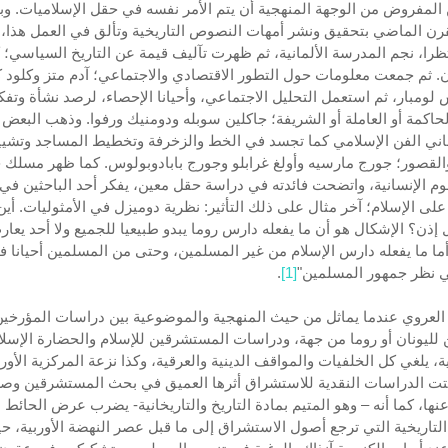
المفروض من الوجهة المنهجية أن يتم الأمر نفسه في حقل الإسلاميات. وب
قرن الماضي بتحقيق ونشر أمهات النصوص التاريخية وتألق في العمل هذا، 
ظرا، نجم المدرسة الألمانية، ثم ظهرت تآليف قيمة عن التاريخ السياسي؛ ك
. ثم جمعت معلومات حول التطور الاقتصادي والاجتماعي؛ آدم متز وكلود 
لومبار، ثم استعمل التحليل الاجتماعي، وأحيانا الإحصاء، لرصد نشأة وتف
لحاكمة أو العاملة أو الشريفة؛ جاكلين سوبله ودومنيك ورفوا. وذهب البعض 
ني الفن الإسلامي كما تجسد في الخط والزخرفة وتخطيط المساجد وتشيي
والقصور؛ جورج مارسيه وأولغ غرابلو وجورج بابادوبولوس. كما ظهر مسلك 
وم الإنسانية، واتضحت فائدته في دراسة حقل معين، يفكر أحد الباحثين في
على الإسلام؛ آخر مثال على ذلك التأثير: نظرية دوميزل في الأمثوليات. أين
 إذن؟ الإشكال هو أن ما يفعله دارس روما يبدو طبيعيا للجميع ولا أحد يعا
 أما ما يفعله دارس الإسلام من غير المسلمين، وحتى من المسلمين أحيانا فإ
 نظر جمهور المسلمين"
[1]
.
 العروي عندما يماثل من حيث المنهجية والموضوعية بين دراسات المؤرخي
ن لليونان أو روما من جهة، ودراسات المستشرقين للإسلام والحضارة الإسل
ة، يلغي كل الخلفيات والمواقف الدينية والعرقية، وكذا نزعة المركزية الأورب
بتت الدراسات النقدية للاستشراق أثرها العميق في بحث المستشرقين وصع
عنها، كما أنه – وهو المتيم بمادة التاريخ والتاريخانية- يضرب عرض الحائط 
 التاريخية التي ترجع أصول الاستشراق إلى ما قبل عصر النهضة الأوربية، ح