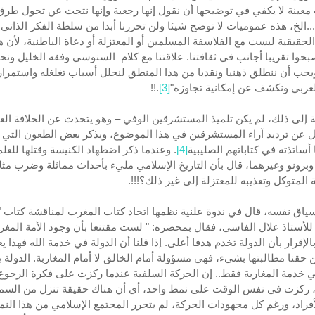
معينة لا يكفي في توضيحها أن نقول إنها رجعية وإنها نتجت عن تحول طرق
...الخ، هذه عموميات لا توضح شيئا ولن تحررنا أبدا من سلطة الفكر الذاتي.
 الحقيقية ليست مع الفلاسفة المسلمين أو المعتزلة أو دعاة الباطنية، لأن ه
بحوا تقريبا أجانب في ثقافتنا. علاقتنا مع كلام السنوسي وفقه الخليل ونحو
يجب أن ننطلق ذهنيا ونقديا من هذا المنطق لنحلل أسباب تغلغله واستمرا
لعربي ونكشف عن إمكانية تجاوزه"
[3]
.!!
ة إلى ذلك، لم يكن تلميذ المستشرقين الوفي – وهو يتحدث عن الخلافة العث
ل عن ترديد آراء المستشرقين في هذا الموضوع، ويذكر بعض الطعون التي
ساتذته في كتاباتهم الصليبية
[4]
. وعندما ذكر اضطهاد الكنيسة وقتلها للعلم
 وبرونو وغيرهما، قال بأن التاريخ الإسلامي مليء بأحداث مماثلة وضرب مثل
 المتوكل وتعذيبه للمعتزلة إلى غير ذلك؟!!!.
ياق نفسه، قال في ندوة علنية نظمها اتحاد كتاب المغرب لمناقشة كتاب "
 للأستاذ علال الفاسي، فقال بمحضره: " لست مقتنعا بأن وجود الأمة المغرب
لإقرار بأن الدولة تخدم هدفا أعلى. إذا قلنا أن الدولة في خدمة الله فهذا يع
حقنا مطالبتها بشيء، فهي مسؤولة أمام الخالق لا أمام المغاربة. الدولة
 خدمة المغاربة فقط.. إن الحركة السلفية عندما ركزت على فكرة الرجوع
 ركزت في نفس الوقت على نمط واحد، أي أن هناك حقيقة تنزل من السم
فراد، ورغم كل مجهودات الحركة، لم يتحرر المجتمع الإسلامي من هذا الن