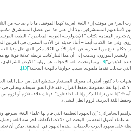
رب المرء من موقف إزاء اللغة العربية كهذا الموقف، ما دام صاحبه من التلا
ن لأساتذتهم المستشرقين، ولا أدل على هذا من تفضل المستشرق مكسي
 بتحرير المقدمة لكتاب " الإيديولوجية العربية المعاصرة"، الطبعة الفرنسية
عروي. وفي هذا الكتاب أيضا – أثناء حديثه عن الأدب المصري في القرنين ا
- يتكلم بنوع من السخرية عن التيار الأدبي الكلاسيكي الذي ظل وفيا للغة ا
وللشعر الموزون، ويذهب إلى أن هذا التيار كانت تربطه علاقة قوية مع م
ده اللاهوتي"
[9]
. بينما يتحدث بلغة الإعجاب عن رواية " الأرض للشرقاوي، 
 التي سجلت تقدما ملموسا بسبب حوارها باللهجة المحلية"
[10]
.
يهات يا د كتور، أتظن أن معولك المستعار يستطيع النيل من جبل اللغة العر
؟ كلا، إنها لغة محفوظة بحفظ القرآن، فقد قال الحق سبحانه وتعالى في 
الحجر، آية 9: "إنا نحن نزلنا الذكر وإنا له لحافظون". فهناك علاقة تلازم أو لزوم ب
وحفظ اللغة العربية، لزوم الظل للشيء.
براهيم السامرائي: "إن الجهود العظيمة التي قام بها علماء اللغة، بصرفها ون
 به علماء أصول الفقه من البحث في دلالات الألفاظ، لحراسة اللغة وحمايته
ظة على معهود العرب بالخطاب....هذه الجهود في الحقيقة، يمكن أن تعتبر